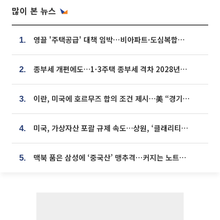
많이 본 뉴스
영끌 '주택공급' 대책 임박⋯비아파트·도심복합까지 총동원
1.
종부세 개편에도…1·3주택 종부세 격차 2028년부터 확대
2.
이란, 미국에 호르무즈 합의 조건 제시…美 “경기 아직 안 끝나” [종합]
3.
미국, 가상자산 포괄 규제 속도…상원, ‘클래리티법’ 9월 절차투표 추진
4.
맥북 품은 삼성에 ‘중국산’ 맹추격⋯커지는 노트북 OLED 시장
5.