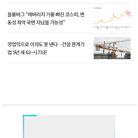
블룸버그 “레버리지 거품 빠진 코스피, 변
동성 최악 국면 지났을 가능성”
영업익으로 이자도 못 낸다…건설 한계기
업 5년 새 62→173곳