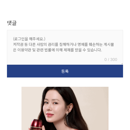
댓글
0 / 300