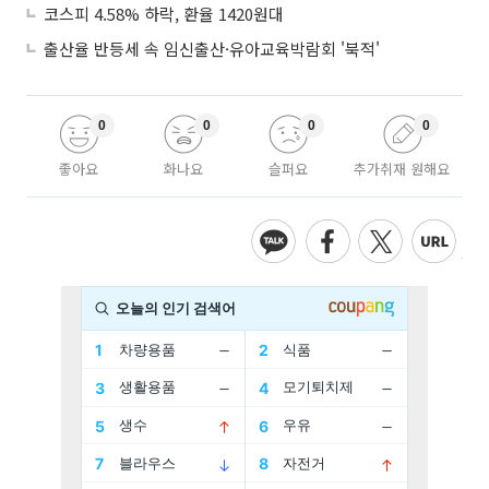
코스피 4.58% 하락, 환율 1420원대
출산율 반등세 속 임신출산·유아교육박람회 '북적'
0
0
0
0
좋아요
화나요
슬퍼요
추가취재 원해요