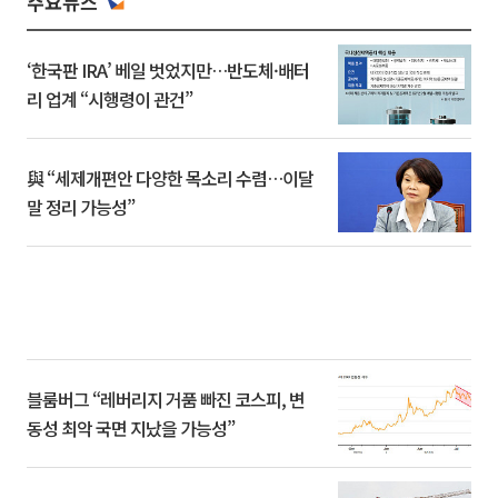
주요뉴스
‘한국판 IRA’ 베일 벗었지만…반도체·배터
리 업계 “시행령이 관건”
與 “세제개편안 다양한 목소리 수렴…이달
말 정리 가능성”
블룸버그 “레버리지 거품 빠진 코스피, 변
동성 최악 국면 지났을 가능성”