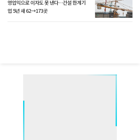
영업익으로 이자도 못 낸다…건설 한계기
업 5년 새 62→173곳