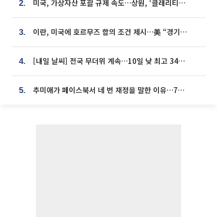
미국, 가상자산 포괄 규제 속도…상원, ‘클래리티법’ 9월 절차투표 추진
2.
이란, 미국에 호르무즈 합의 조건 제시…美 “경기 아직 안 끝나” [종합]
3.
[내일 날씨] 전국 무더위 계속…10일 낮 최고 34도 육박
4.
추미애가 페이스북서 네 번 재정을 말한 이유…7700억 추경 열쇠는 도의회에
5.