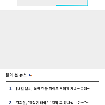
많이 본 뉴스
[내일 날씨] 폭염 한풀 꺾여도 무더위 계속⋯동해안 이틀 연속 비
1.
김희철, '뒤집힌 태극기' 지적 후 정치색 논란…"좌우 떠나 우리나라 국기"
2.