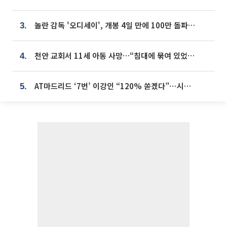
놀란 감독 '오디세이', 개봉 4일 만에 100만 돌파⋯'왕사남' 보다 빠르다
3.
천안 교회서 11세 아동 사망…“침대에 묶여 있었다” 진술 확보
4.
AT마드리드 ‘7번’ 이강인 “120% 쏟겠다”⋯시메오네 감독 “필요한 선수”
5.