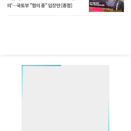
의'⋯국토부 "협의 중" 입장만 [종합]