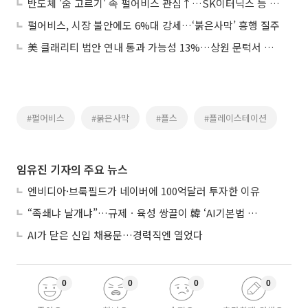
반도체 '숨 고르기' 속 펄어비스 관심↑…SK이터닉스 등 에너지주 급부상
펄어비스, 시장 불안에도 6%대 강세…‘붉은사막’ 흥행 질주
美 클래리티 법안 연내 통과 가능성 13%…상원 문턱서 제동
#펄어비스
#붉은사막
#플스
#플레이스테이션
임유진 기자의 주요 뉴스
엔비디아·브룩필드가 네이버에 100억달러 투자한 이유
“족쇄냐 날개냐”…규제ㆍ육성 쌍끌이 韓 ‘AI기본법 개정안’ 오늘 시행
AI가 닫은 신입 채용문…경력직엔 열었다
0
0
0
0