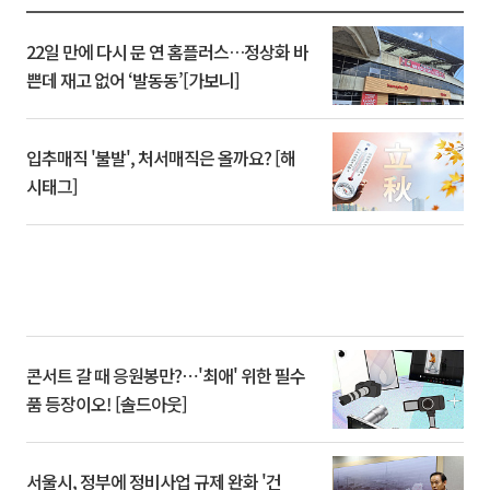
22일 만에 다시 문 연 홈플러스…정상화 바
쁜데 재고 없어 ‘발동동’[가보니]
입추매직 '불발', 처서매직은 올까요? [해
시태그]
콘서트 갈 때 응원봉만?⋯'최애' 위한 필수
품 등장이오! [솔드아웃]
서울시, 정부에 정비사업 규제 완화 '건