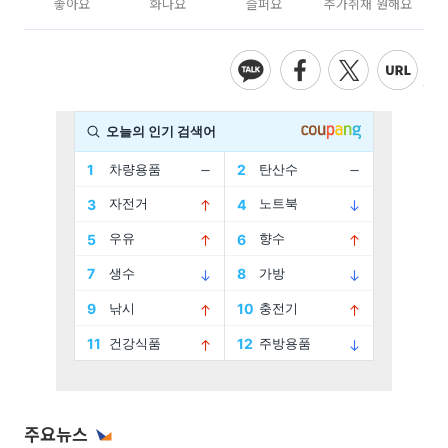
좋아요
화나요
슬퍼요
추가취재 원해요
주요뉴스