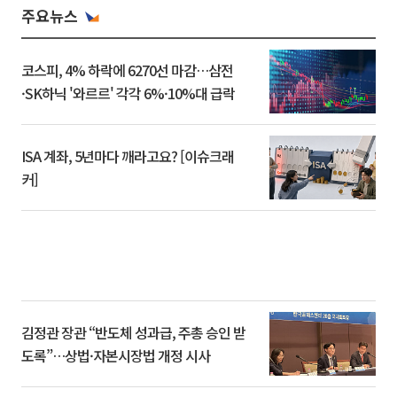
주요뉴스
코스피, 4% 하락에 6270선 마감…삼전
·SK하닉 '와르르' 각각 6%·10%대 급락
ISA 계좌, 5년마다 깨라고요? [이슈크래
커]
김정관 장관 “반도체 성과급, 주총 승인 받
도록”…상법·자본시장법 개정 시사