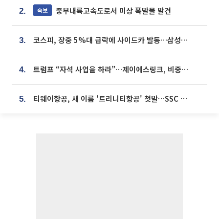
중부내륙고속도로서 미상 폭발물 발견
속보
2.
코스피, 장중 5%대 급락에 사이드카 발동…삼성·SK 동반 폭락
3.
트럼프 “자석 사업을 하라”…제이에스링크, 비중국 영구자석 공급망 구축 속도
4.
티웨이항공, 새 이름 '트리니티항공' 첫발…SSC 전략 본격화
5.