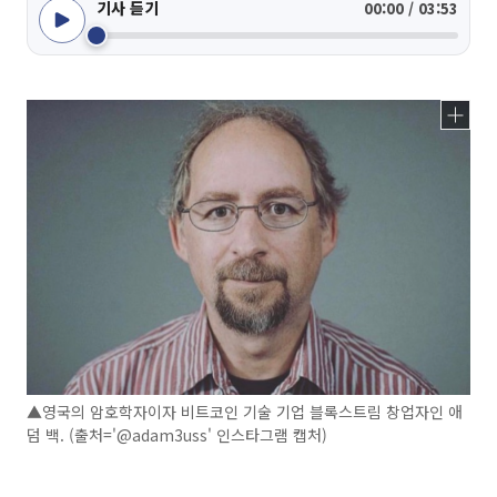
기사 듣기
00:00 / 03:53
▲영국의 암호학자이자 비트코인 기술 기업 블록스트림 창업자인 애
덤 백. (출처='@adam3uss' 인스타그램 캡처)