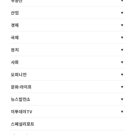
부동산
산업
경제
국제
정치
사회
오피니언
문화·라이프
뉴스발전소
이투데이TV
스페셜리포트