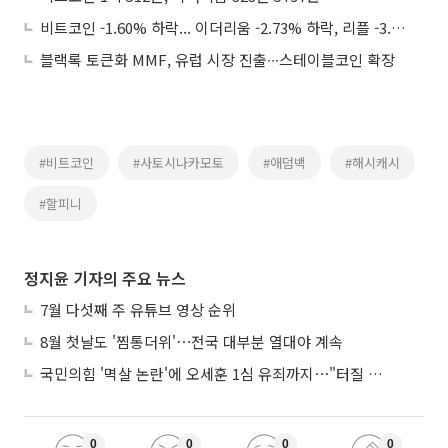
비트코인 -1.60% 하락... 이더리움 -2.73% 하락, 리플 -3.41% 하락
블랙록 토큰화 MMF, 유럽 시장 진출∙∙∙스테이블코인 확장
#비트코인
#사토시나카모토
#애덤백
#해시캐시
#할피니
정지윤 기자의 주요 뉴스
7월 다섯째 주 유튜브 영상 순위
8월 첫날도 '찜통더위'⋯전국 대부분 열대야 계속
국민의힘 '멱살 논란'에 오세훈 1심 유죄까지⋯"터질 게 터졌다"
0
0
0
0