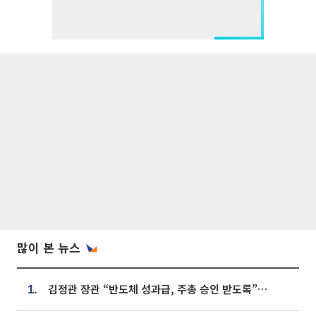
많이 본 뉴스
김정관 장관 “반도체 성과급, 주총 승인 받도록”…상법·자본시장법 개정 시사
1.