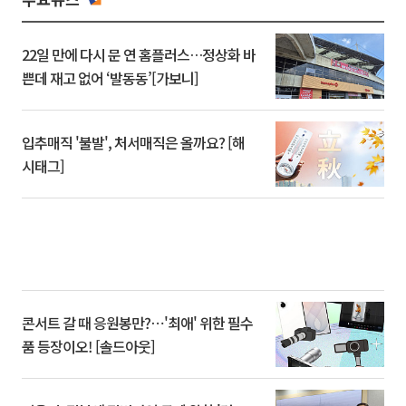
22일 만에 다시 문 연 홈플러스…정상화 바
쁜데 재고 없어 ‘발동동’[가보니]
입추매직 '불발', 처서매직은 올까요? [해
시태그]
콘서트 갈 때 응원봉만?⋯'최애' 위한 필수
품 등장이오! [솔드아웃]