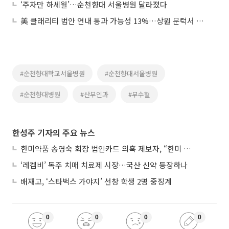
‘주차만 하세월’…순천향대 서울병원 달라졌다
美 클래리티 법안 연내 통과 가능성 13%…상원 문턱서 제동
#순천향대학교서울병원
#순천향대서울병원
#순천향대병원
#산부인과
#무수혈
한성주 기자의 주요 뉴스
한미약품 송영숙 회장 법인카드 의혹 제보자, “한미 잘 되기 바라는 마음”
‘레켐비’ 독주 치매 치료제 시장…국산 신약 등장하나
배재고, ‘스타벅스 가야지’ 선창 학생 2명 중징계
0
0
0
0