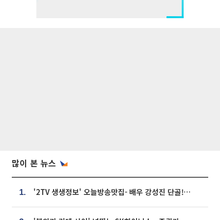
많이 본 뉴스
'2TV 생생정보' 오늘방송맛집- 배우 강성진 단골! 쌀국수ㆍ푸팟퐁 커리 맛집 '블○○○'
1.