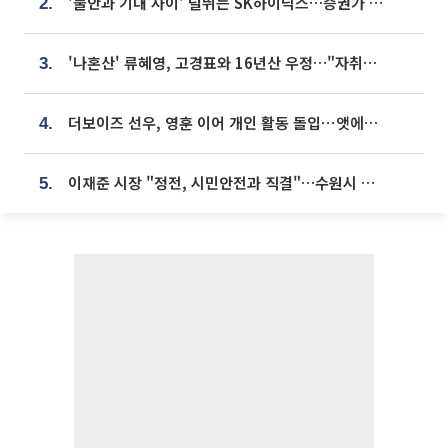
'불안과 기대 사이' 널뛰는 SK하이닉스…증권가 "HBM4·LTA 기반 펀터멘털 견고"
2.
'나혼산' 류혜영, 고경표와 16년산 우정…"자취방서 부모님과 마주쳐"
3.
더보이즈 선우, 영훈 이어 개인 활동 돌입⋯앳에어리어와 전속계약
4.
이재준 시장 "정전, 시민안전과 직결"…수원시 비상대응체계 가동
5.