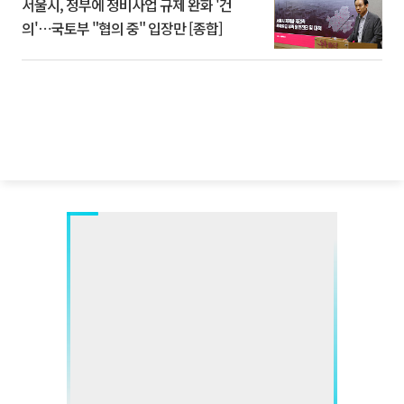
서울시, 정부에 정비사업 규제 완화 '건
의'⋯국토부 "협의 중" 입장만 [종합]