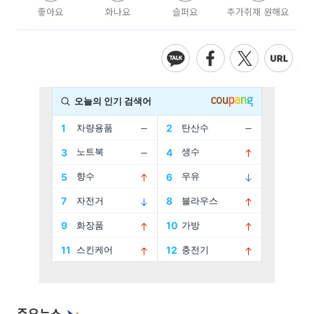
좋아요
화나요
슬퍼요
추가취재 원해요
주요뉴스