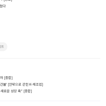
터졌다
럼프
차 [종합]
간불’ [안팎으로 갇힌 K-제조업]
새로운 성장 축” [종합]