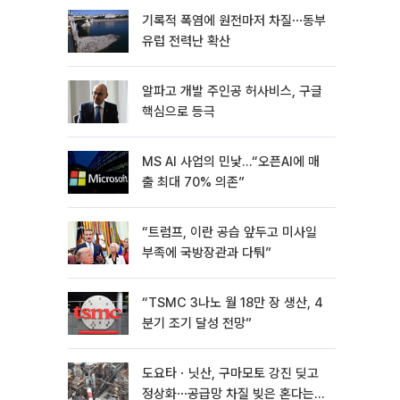
기록적 폭염에 원전마저 차질⋯동부
유럽 전력난 확산
알파고 개발 주인공 허사비스, 구글
핵심으로 등극
MS AI 사업의 민낯…“오픈AI에 매
출 최대 70% 의존”
“트럼프, 이란 공습 앞두고 미사일
부족에 국방장관과 다퉈”
“TSMC 3나노 월 18만 장 생산, 4
분기 조기 달성 전망”
도요타ㆍ닛산, 구마모토 강진 딪고
정상화⋯공급망 차질 빚은 혼다는