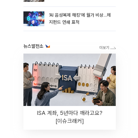
지연
‘AI 음성복제 해킹‘에 월가 비상…헤
지펀드 연쇄 표적
뉴스발전소
ISA 계좌, 5년마다 깨라고요?
[이슈크래커]