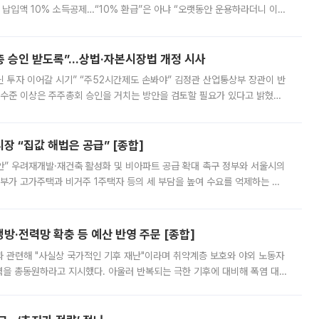
납입액 10% 소득공제…“10% 환급”은 아냐 “오랫동안 운용하라더니 이제
 ‘만능 절세 통장’으로 불리는 개인종합자산관리계좌(ISA)가 두 갈래로 개
주총 승인 받도록”…상법·자본시장법 개정 시사
닌 투자 이어갈 시기” “주52시간제도 손봐야” 김정관 산업통상부 장관이 반
 수준 이상은 주주총회 승인을 거치는 방안을 검토할 필요가 있다고 밝혔다.
배구조와 주주권 강화 논의가 이어지는 가운데, 핵심 연구인력에 대한
 “집값 해법은 공급” [종합]
안” 우려재개발·재건축 활성화 및 비아파트 공급 확대 촉구 정부와 서울시의
정부가 고가주택과 비거주 1주택자 등의 세 부담을 높여 수요를 억제하는 카
키울 것이라며 세금이 아닌 공급이 근본적인 처방이라고 전면 반박했다.
방·전력망 확충 등 예산 반영 주문 [종합]
과 관련해 "사실상 국가적인 기후 재난"이라며 취약계층 보호와 야외 노동자
정력을 총동원하라고 지시했다. 아울러 반복되는 극한 기후에 대비해 폭염 대응
영하는 방안도 검토하라고 주문했다. 이 대통령은 이날 폭염·가뭄 대