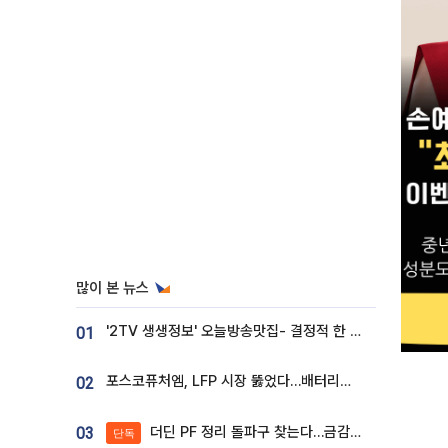
많이 본 뉴스
'2TV 생생정보' 오늘방송맛집- 결정적 한 수, 3종 메밀면! 메밀 소바 맛집 '의○○○○'
01
포스코퓨처엠, LFP 시장 뚫었다…배터리사와 대규모 장기 공급 합의
02
더딘 PF 정리 돌파구 찾는다…금감원, 1년 반 만에 매각설명회 재개
03
단독