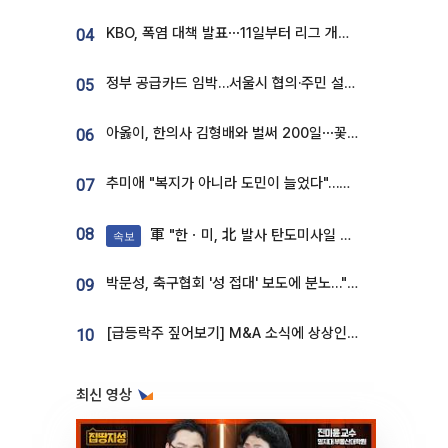
KBO, 폭염 대책 발표⋯11일부터 리그 개시ㆍ경기 오후 7시 시작
04
정부 공급카드 임박…서울시 협의·주민 설득이 성패 가른다 [부동산 해법 전쟁]
05
아옳이, 한의사 김형배와 벌써 200일⋯꽃다발 들고 "프러포즈 아냐"
06
추미애 "복지가 아니라 도민이 늘었다"…재정난 책임론 정면돌파
07
08
軍 "한ㆍ미, 北 발사 탄도미사일 제원 정밀분석 중"
속보
박문성, 축구협회 '성 접대' 보도에 분노…"다 말아먹으려고 작정했나"
09
[급등락주 짚어보기] M&A 소식에 상상인증권ㆍ유니켐 ‘상한가’⋯유증 제동 걸린 SK디앤디↑
10
최신 영상