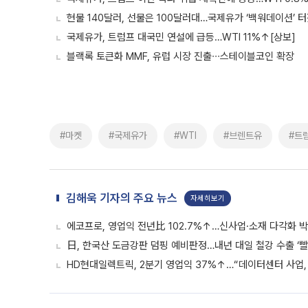
현물 140달러, 선물은 100달러대…국제유가 ‘백워데이션’ 
국제유가, 트럼프 대국민 연설에 급등…WTI 11%↑[상보]
블랙록 토큰화 MMF, 유럽 시장 진출∙∙∙스테이블코인 확장
#마켓
#국제유가
#WTI
#브렌트유
#트
김해욱 기자의 주요 뉴스
자세히보기
에코프로, 영업익 전년比 102.7%↑…신사업·소재 다각화 박
日, 한국산 도금강판 덤핑 예비판정…내년 대일 철강 수출 ‘빨
HD현대일렉트릭, 2분기 영업익 37%↑…“데이터센터 사업, 