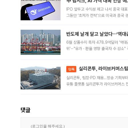
中 딥시크, AI 가격 대폭 인상 
IPO 앞두고 수익성 제고 나서 중국 대표
그동안 ‘초저가 전략’으로 미국과 중국
가된다. 블룸버그통신에 따르면 딥시크는
반도체 날개 달고 날았다⋯'역대급
6월 상품수지 흑자 478.9억달러 '역대
위'⋯"유가ㆍ환율 영향 출국자 수 감소" 
급 수출 호조가 매달 이어지면서 6월 
대 기
실리콘투, 라이브커머스팀 
단독
실리콘투, 팀장·PD 채용…방송 기획부
유통 플랫폼 실리콘투가 라이브커머스 전
나섰다. 국내 화장품을 해외 유통망에 공
댓글