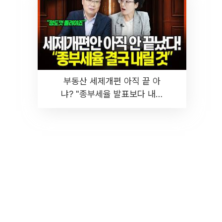
부동산 세제개편 아직 끝 아
냐? "종부세율 발표보다 내릴
것" 장기거주·양도세 전망 I 집
땅지성 I 김인만, 진미윤