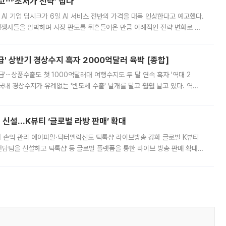
예고⋯‘초저가 전략’ 접나
 AI 기업 딥시크가 6일 AI 서비스 전반의 가격을 대폭 인상한다고 예고했다.
 경쟁사들을 압박하며 시장 판도를 뒤흔들어온 만큼 이례적인 전략 변화로 평
 이날 공지를 통해 구체적인 인상 폭은 공개하지 않았지만 상당한 수
' 상반기 경상수지 흑자 2000억달러 육박 [종합]
급'⋯상품수출도 첫 1000억달러대 여행수지도 두 달 연속 흑자 '역대 2
국내 경상수지가 유례없는 '반도체 수출' 날개를 달고 훨훨 날고 있다. 역대
경상수지 뿐 아니라 상반기 경상수지 흑자도 2000억달러에 근접하며 사상 최
신설…K뷰티 ‘글로벌 라방 판매’ 확대
터 손익 관리 에이피알·닥터멜락신도 틱톡샵 라이브방송 강화 글로벌 K뷰티
담팀을 신설하고 틱톡샵 등 글로벌 플랫폼을 통한 라이브 방송 판매 확대에
급하는 데서 한발 더 나아가 방송 기획과 상품 구성, 출연자 섭외, 손익