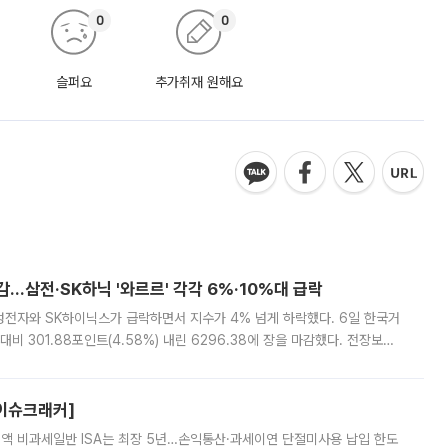
0
0
슬퍼요
추가취재 원해요
감…삼전·SK하닉 '와르르' 각각 6%·10%대 급락
삼성전자와 SK하이닉스가 급락하면서 지수가 4% 넘게 하락했다. 6일 한국거
비 301.88포인트(4.58%) 내린 6296.38에 장을 마감했다. 전장보다
스피는 장중 한때 6550.94까지 오르기도 했으나 6238.32까지 밀리기도 했
[이슈크래커]
 전액 비과세일반 ISA는 최장 5년…손익통산·과세이연 단절미사용 납입 한도