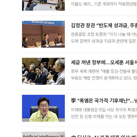
이월도 폐지…기존 계좌까지 적용청년형 
는 5년마다 계좌를 해지하라는 건가요?”
편을
김정관 장관 “반도체 성과급, 
관훈클럽 초청 토론회 “이익 나눌 때 아
도체 업계의 성과급 지급과 관련해 일정
최근 상법·자본시장법 개정으로 기업 지
세금 꺼낸 정부에…오세훈 서울시장
정부 세제 개편에 “매물 잠김·전월세 불
부동산 해법 전쟁이 본격화하고 있다. 
드를 꺼내자 서울시는 전·월세 부담만 
李 "폭염은 국가적 기후재난"…냉
이재명 대통령은 6일 사상 최악의 폭염
안전 등 인명 피해를 막는 데 모든 행
인프라 확충 계획을 내년도 예산안에 반