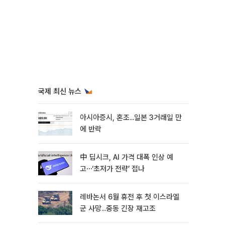
국제 최신 뉴스
아시아증시, 혼조...일본 3거래일 만
에 반락
中 딥시크, AI 가격 대폭 인상 예
고⋯‘초저가 전략’ 접나
레바논서 6월 휴전 후 첫 이스라엘
군 사망...중동 긴장 재고조