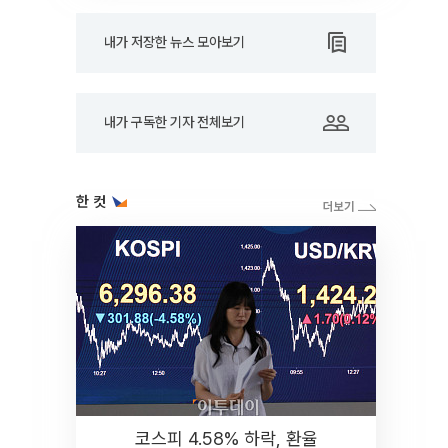
내가 저장한 뉴스 모아보기
내가 구독한 기자 전체보기
한 컷
코스피 4.58% 하락, 환율