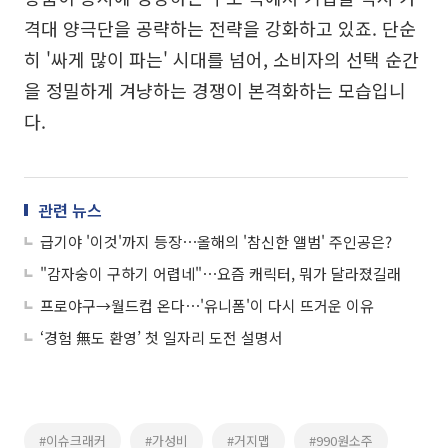
격대 양극단을 공략하는 전략을 강화하고 있죠. 단순
히 '싸게 많이 파는' 시대를 넘어, 소비자의 선택 순간
을 정밀하게 겨냥하는 경쟁이 본격화하는 모습입니
다.
관련 뉴스
급기야 '이것'까지 등장⋯올해의 '참신한 앨범' 주인공은?
"감자숭이 구하기 어렵네"⋯요즘 캐릭터, 뭐가 달라졌길래
프로야구→월드컵 온다⋯'유니폼'이 다시 뜨거운 이유
‘경험 無도 환영’ 첫 일자리 도전 설명서
#이슈크래커
#가성비
#거지맵
#990원소주