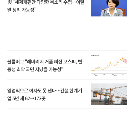
與 “세제개편안 다양한 목소리 수렴…이달
말 정리 가능성”
블룸버그 “레버리지 거품 빠진 코스피, 변
동성 최악 국면 지났을 가능성”
영업익으로 이자도 못 낸다…건설 한계기
업 5년 새 62→173곳