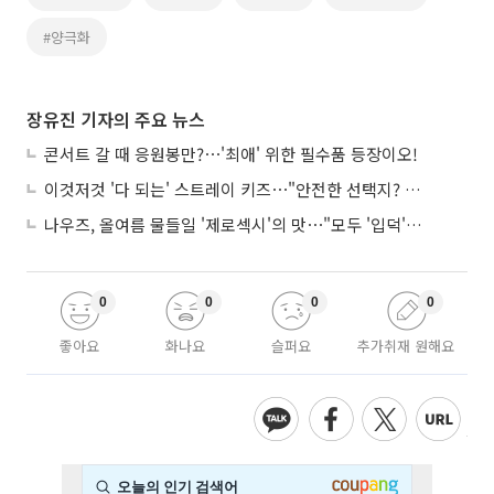
#양극화
장유진 기자의 주요 뉴스
콘서트 갈 때 응원봉만?⋯'최애' 위한 필수품 등장이오!
이것저것 '다 되는' 스트레이 키즈⋯"안전한 선택지? 도전이 재밌죠"
나우즈, 올여름 물들일 '제로섹시'의 맛⋯"모두 '입덕'시킬 것"
0
0
0
0
좋아요
화나요
슬퍼요
추가취재 원해요