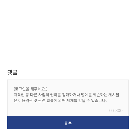
댓글
0 / 300