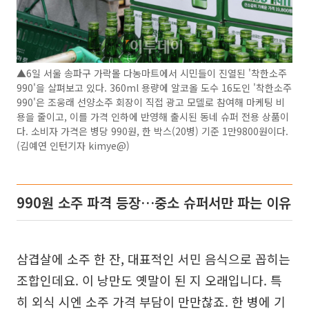
▲6일 서울 송파구 가락몰 다농마트에서 시민들이 진열된 '착한소주
990'을 살펴보고 있다. 360ml 용량에 알코올 도수 16도인 '착한소주
990'은 조웅래 선양소주 회장이 직접 광고 모델로 참여해 마케팅 비
용을 줄이고, 이를 가격 인하에 반영해 출시된 동네 슈퍼 전용 상품이
다. 소비자 가격은 병당 990원, 한 박스(20병) 기준 1만9800원이다.
(김예연 인턴기자 kimye@)
990원 소주 파격 등장…중소 슈퍼서만 파는 이유
삼겹살에 소주 한 잔, 대표적인 서민 음식으로 꼽히는
조합인데요. 이 낭만도 옛말이 된 지 오래입니다. 특
히 외식 시엔 소주 가격 부담이 만만찮죠. 한 병에 기