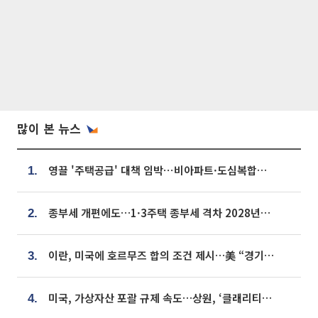
많이 본 뉴스
영끌 '주택공급' 대책 임박⋯비아파트·도심복합까지 총동원
1.
종부세 개편에도…1·3주택 종부세 격차 2028년부터 확대
2.
이란, 미국에 호르무즈 합의 조건 제시…美 “경기 아직 안 끝나” [종합]
3.
미국, 가상자산 포괄 규제 속도…상원, ‘클래리티법’ 9월 절차투표 추진
4.