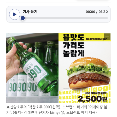
기사 듣기
00:00 / 08:32
▲선양소주의 '착한소주 990'(왼쪽), 노브랜드 버거의 '어메이징 불고
기'. (출처= 김예연 인턴기자 kimye@, 노브랜드 버거 제공)