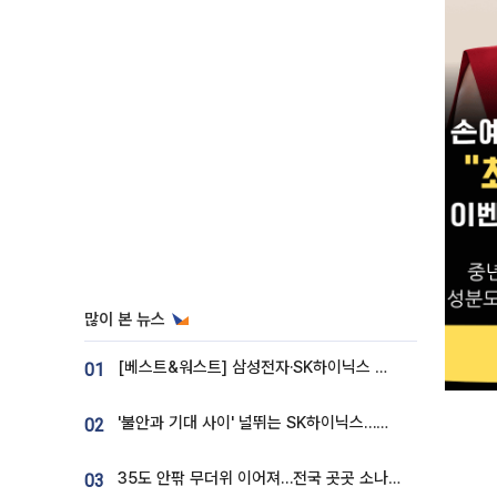
많이 본 뉴스
[베스트&워스트] 삼성전자·SK하이닉스 밀린 한 주…상상인증권은 85% 급등
01
'불안과 기대 사이' 널뛰는 SK하이닉스…증권가 "HBM4·LTA 기반 펀터멘털 견고"
02
35도 안팎 무더위 이어져…전국 곳곳 소나기 [오늘 날씨]
03