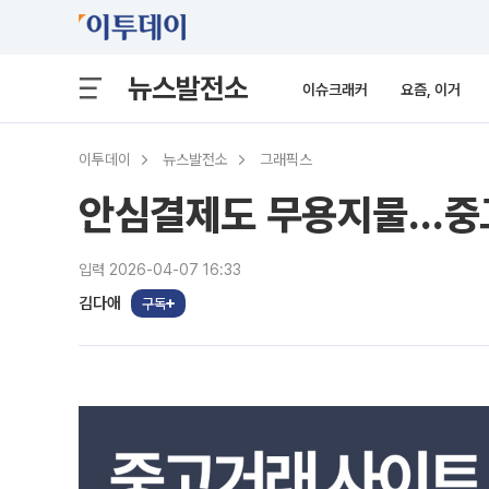
뉴스발전소
이슈크래커
요즘, 이거
이투데이
뉴스발전소
그래픽스
안심결제도 무용지물…중고
입력 2026-04-07 16:33
김다애
구독