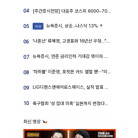
04
[주간증시전망] 다음주 코스피 6000~7000⋯“外人 수급은 정책이 변수”
뉴욕증시, 상승...나스닥 1.3% ↑
05
속보
'나혼산' 류혜영, 고경표와 16년산 우정…"자취방서 부모님과 마주쳐"
06
뉴욕증시, 연준 금리인하 기대감 꺾이자 상승...S&P500 사상 최고치 [종합]
07
'차쥐뿔' 이준영, 포켓몬 카드 열혈 팬⋯"리셀러 처단할 것"
08
LIG디펜스앤에어로스페이스, 실적 발표 후 급락→반등⋯증권가 “28년까지 튼튼”
09
10
축구협회 '성 접대 의혹' 일본까지 번졌다…日 심판 실명 공개
최신 영상