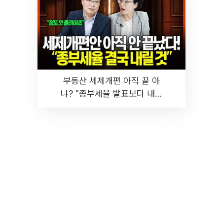
부동산 세제개편 아직 끝 아
냐? "종부세율 발표보다 내릴
것" 장기거주·양도세 전망 I 집
땅지성 I 김인만, 진미윤