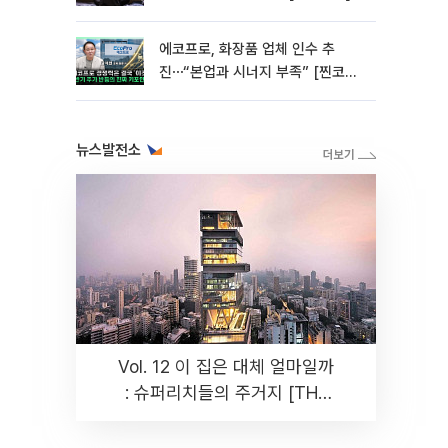
에코프로, 화장품 업체 인수 추
진⋯“본업과 시너지 부족” [찐코노
미]
뉴스발전소
Vol. 12 이 집은 대체 얼마일까
: 슈퍼리치들의 주거지 [THE
RARE]