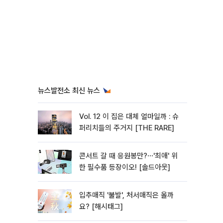
뉴스발전소 최신 뉴스
Vol. 12 이 집은 대체 얼마일까 : 슈
퍼리치들의 주거지 [THE RARE]
콘서트 갈 때 응원봉만?⋯'최애' 위
한 필수품 등장이오! [솔드아웃]
입추매직 '불발', 처서매직은 올까
요? [해시태그]