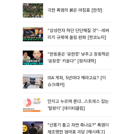
극한 폭염의 붉은 마침표 [한컷]
“삼성전자 하단 단단해질 것”⋯레버
리지 규제에 쏠림 완화 [찐코노미]
“한동훈은 ‘공한증’ 낮추고 장동혁은
‘공장증’ 키운다” [정치대학]
ISA 계좌, 5년마다 깨라고요? [이
슈크래커]
만지고 누르며 푼다…스트레스 잡는
'말랑이' [데이터클립]
"선풍기 틀고 자면 죽나요?" 폭염이
재조명한 엄마표 괴담 [해시태그]