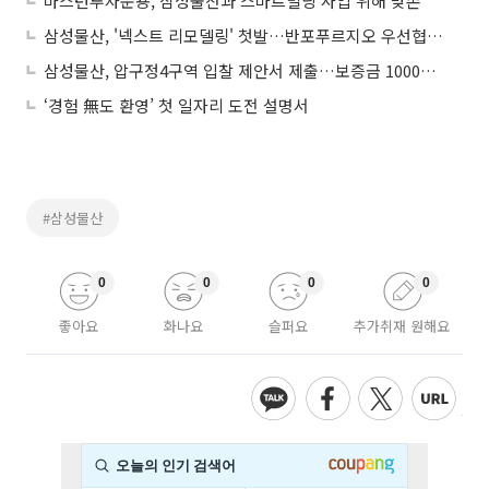
마스턴투자운용, 삼성물산과 스마트빌딩 사업 위해 맞손
삼성물산, '넥스트 리모델링' 첫발…반포푸르지오 우선협상대상자 선정
삼성물산, 압구정4구역 입찰 제안서 제출…보증금 1000억 완납
‘경험 無도 환영’ 첫 일자리 도전 설명서
#삼성물산
0
0
0
0
좋아요
화나요
슬퍼요
추가취재 원해요