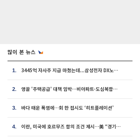
많이 본 뉴스
3445억 자사주 지급 마쳤는데...삼성전자 DX노조, 뒤늦은 '떼쓰기 집회'
1.
영끌 '주택공급' 대책 임박⋯비아파트·도심복합까지 총동원
2.
바다 태운 폭염에…회 한 접시도 ‘히트플레이션’
3.
이란, 미국에 호르무즈 합의 조건 제시…美 “경기 아직 안 끝나” [종합]
4.