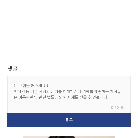
댓글
0 / 300