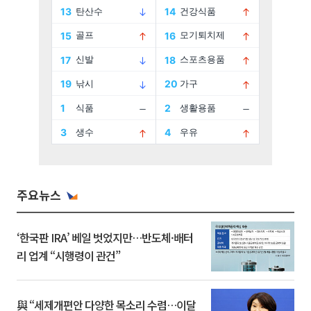
주요뉴스
‘한국판 IRA’ 베일 벗었지만…반도체·배터
리 업계 “시행령이 관건”
與 “세제개편안 다양한 목소리 수렴…이달