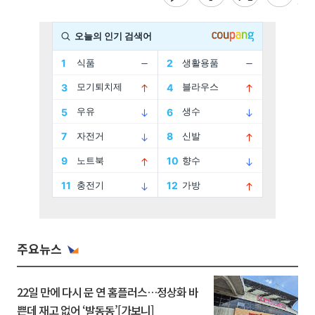
주요뉴스
22일 만에 다시 문 연 홈플러스…정상화 바
쁜데 재고 없어 ‘발동동’[가보니]