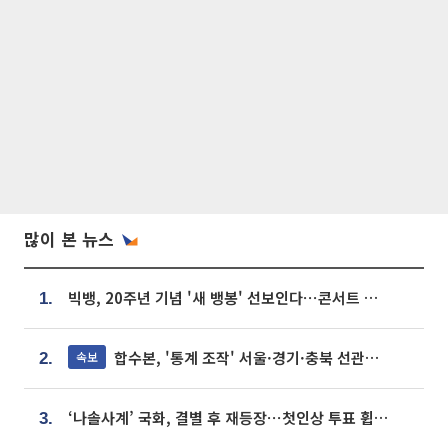
많이 본 뉴스
빅뱅, 20주년 기념 '새 뱅봉' 선보인다⋯콘서트 앞두고 팝업 개최
1.
합수본, '통계 조작' 서울·경기·충북 선관위 등 추가 압수수색
속보
2.
‘나솔사계’ 국화, 결별 후 재등장⋯첫인상 투표 휩쓸고 ‘인기녀’ 등극
3.