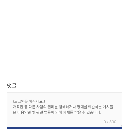
댓글
0 / 300