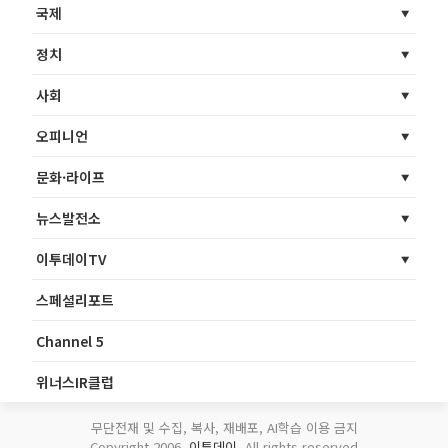
국제
정치
사회
오피니언
문화·라이프
뉴스발전소
이투데이TV
스페셜리포트
Channel 5
위너스IR클럽
무단전재 및 수집, 복사, 재배포, AI학습 이용 금지
Copyright 2006.
이투데이
. All rights reserved