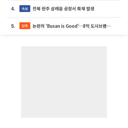
전북 완주 삼례읍 공장서 화재 발생
속보
4.
논란의 'Busan is Good'…8억 도시브랜드, 용산 대통령실 CI 업체가 수행
단독
5.