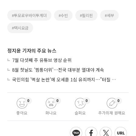
#투모로우바이투게더
#수빈
#필리핀
#세부
#택시요금
정지윤 기자의 주요 뉴스
7월 다섯째 주 유튜브 영상 순위
8월 첫날도 '찜통더위'⋯전국 대부분 열대야 계속
국민의힘 '멱살 논란'에 오세훈 1심 유죄까지⋯"터질 게 터졌다"
0
0
0
0
좋아요
화나요
슬퍼요
추가취재 원해요