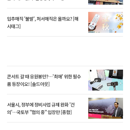
입추매직 '불발', 처서매직은 올까요? [해
시태그]
콘서트 갈 때 응원봉만?⋯'최애' 위한 필수
품 등장이오! [솔드아웃]
서울시, 정부에 정비사업 규제 완화 '건
의'⋯국토부 "협의 중" 입장만 [종합]