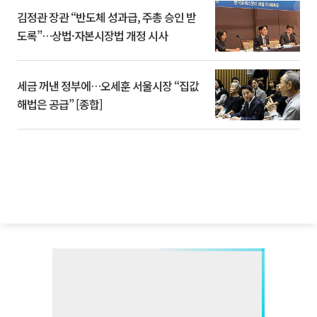
김정관 장관 “반도체 성과급, 주총 승인 받
도록”…상법·자본시장법 개정 시사
세금 꺼낸 정부에…오세훈 서울시장 “집값
해법은 공급” [종합]