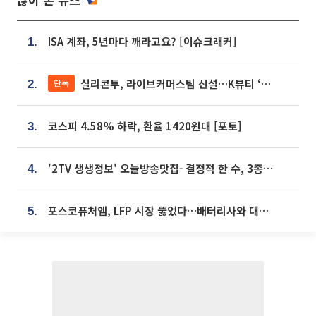
ISA 계좌, 5년마다 깨라고요? [이슈크래커]
1.
실리콘투, 라이브커머스팀 신설…K뷰티 ‘글로벌 판매망’ 확대[K뷰티 라방戰]
단독
2.
코스피 4.58% 하락, 환율 1420원대 [포토]
3.
'2TV 생생정보' 오늘방송맛집- 결정적 한 수, 3종 메밀면! 메밀 소바 맛집 '의○○○○'
4.
포스코퓨처엠, LFP 시장 뚫었다…배터리사와 대규모 장기 공급 합의
5.