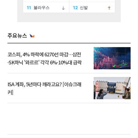
주요뉴스
코스피, 4% 하락에 6270선 마감…삼전
·SK하닉 '와르르' 각각 6%·10%대 급락
ISA 계좌, 5년마다 깨라고요? [이슈크래
커]