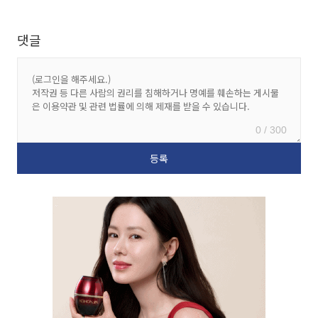
댓글
0 / 300