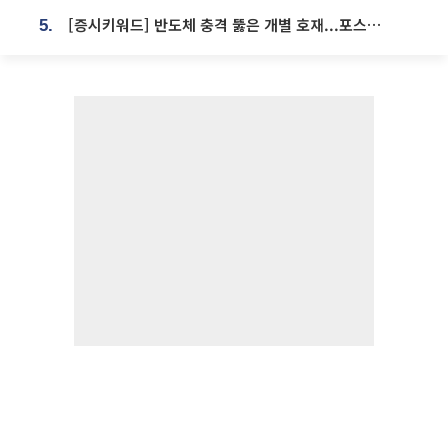
[증시키워드] 반도체 충격 뚫은 개별 호재...포스코퓨처엠·에코프로·한화솔루션 '눈길'
5.