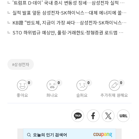
'트럼프 D-데이' 국내 증시 변동성 장세…삼성전자 실적 주목
실적 발표 앞둔 삼성전자·SK하이닉스⋯대체 에너지에 쏠린 투심
KB證 “반도체, 지금이 가장 싸다…삼성전자·SK하이닉스 실적 서프라이즈”
STO 하위법규 예상안, 풀링·거래한도·정형증권 로드맵 제시
#삼성전자
0
0
0
0
좋아요
화나요
슬퍼요
추가취재 원해요