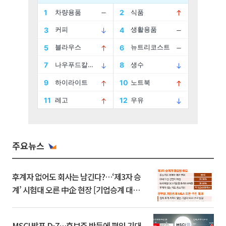
주요뉴스
후계자 없어도 회사는 남긴다?…‘제3자 승
계’ 시험대 오른 中企 현장 [기업승계 대전
환]
MSCI 발표 D-7…후보주 반등에 편입 기대