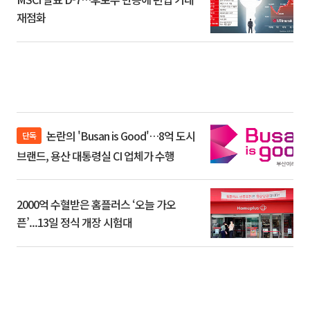
재점화
논란의 'Busan is Good'…8억 도시
단독
브랜드, 용산 대통령실 CI 업체가 수행
2000억 수혈받은 홈플러스 ‘오늘 가오
픈’...13일 정식 개장 시험대