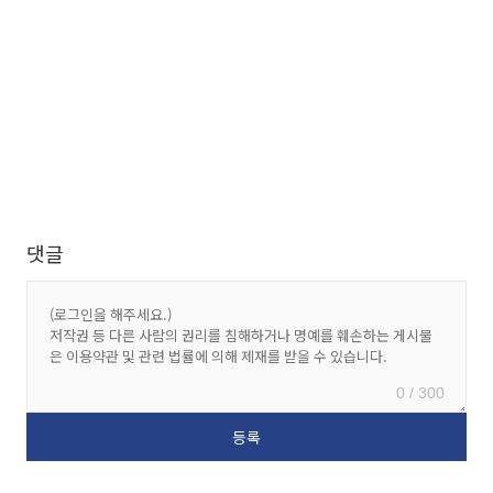
댓글
0 / 300