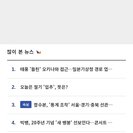
많이 본 뉴스
태풍 '돌핀' 오키나와 접근…일본기상청 경로 업데이트
1.
오늘은 절기 '입추', 뜻은?
2.
합수본, '통계 조작' 서울·경기·충북 선관위 등 추가 압수수색
속보
3.
빅뱅, 20주년 기념 '새 뱅봉' 선보인다⋯콘서트 앞두고 팝업 개최
4.