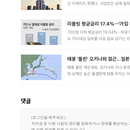
은 이뤄지지 못했다. 사업장은 공매 절차
3차 공매까지 진행됐으나 모두 유찰됐다.
후
리볼빙 평균금리 17.4%⋯‘가입 
700점 이하 평균금리 19.04%⋯최대 
도 카드대금 일부를 다음 달로 넘기는 
17.40%까지 치솟은 가운데, 신규 
요구
태풍 '돌핀' 오키나와 접근…일
태풍 돌핀 예상경로, 오키나와 지나 중
와 남해상 높은 물결현재 태풍 위치는 어
강한 세력을 유지한 채 일본 오키나와와
댓글