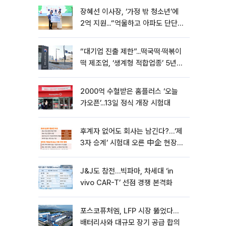
장혜선 이사장, ‘가정 밖 청소년’에
2억 지원...“억울하고 아파도 단단해
지길”[현장]
“대기업 진출 제한”...떡국떡·떡볶이
떡 제조업, ‘생계형 적합업종’ 5년
연장
2000억 수혈받은 홈플러스 ‘오늘
가오픈’...13일 정식 개장 시험대
후계자 없어도 회사는 남긴다?…‘제
3자 승계’ 시험대 오른 中企 현장
[기업승계 대전환]
J&J도 참전…빅파마, 차세대 ‘in
vivo CAR-T’ 선점 경쟁 본격화
포스코퓨처엠, LFP 시장 뚫었다…
배터리사와 대규모 장기 공급 합의