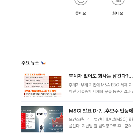
좋아요
화나요
주요 뉴스
후계자 없어도 회사는 남긴다?…‘
후계자 부재 기업에 M&A·EBO 세제 
이던 기업승계 세제의 문을 동종기업과 
대신 M&A나 임직원 인수(EBO)를 통
늘
MSCI 발표 D-7…후보주 반등
모건스탠리캐피털인터내셔널(MSCI) 8
쏠린다. 지난달 말 급락장으로 후보군의
가능성과 지수 추종 자금 유입 기대가 