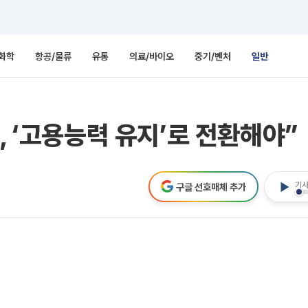
화학
항공/물류
유통
의료/바이오
중기/벤처
일반
, ‘고용능력 유지’로 전환해야”
기사
구글 선호매체 추가