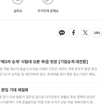
슬퍼요
추가취재 원해요
제3자 승계’ 시험대 오른 中企 현장 [기업승계 대전환]
지원 첫발 매수자 발굴·인수자금·거래망 이전은 여전히 과제 정부가 혈연 중심
장기근속 임직원 등 제3자에게 연다. 후계자를 찾지 못한 중소기업이 폐업
해 기술과 일자리를 남기도록 하겠다는 취지다. 다만 세금 감면만으로 거래를
에 편입 기대 재점화
월 정기 리뷰 발표가 일주일 앞으로 다가오면서 편출입 후보 종목에 관심이
 시가총액이 크게 흔들렸지만 저점 이후 주가가 상당 부분 회복되면서 편입
다시 부각되고 있다. 7일 금융투자업계에 따르면 MSCI는 한국시간으로 오는