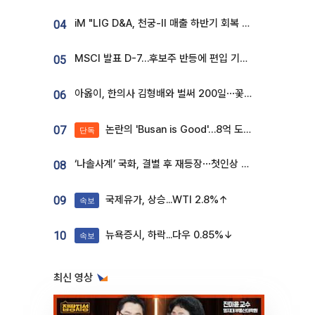
iM "LIG D&A, 천궁-II 매출 하반기 회복 전망…방산 톱픽 유지"
04
MSCI 발표 D-7…후보주 반등에 편입 기대 재점화
05
아옳이, 한의사 김형배와 벌써 200일⋯꽃다발 들고 "프러포즈 아냐"
06
논란의 'Busan is Good'…8억 도시브랜드, 용산 대통령실 CI 업체가 수행
07
단독
‘나솔사계’ 국화, 결별 후 재등장⋯첫인상 투표 휩쓸고 ‘인기녀’ 등극
08
국제유가, 상승...WTI 2.8%↑
09
속보
뉴욕증시, 하락...다우 0.85%↓
10
속보
최신 영상