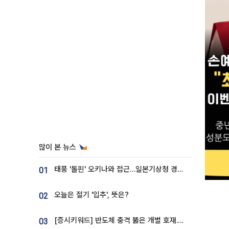
많이 본 뉴스
태풍 '돌핀' 오키나와 접근…일본기상청 경로 업데이트
01
오늘은 절기 '입추', 뜻은?
02
[증시키워드] 반도체 충격 뚫은 개별 호재...포스코퓨처엠·에코프로·한화솔루션 '눈길'
03