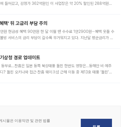
에 들어갔고, 감정가 362억원인 이 사업장은 약 20% 할인된 288억원에
 현재는 4차 공매를 위한 조건 협의가 진행 중이다. 수도권의 주요 주거 배
혜택’ 뒤 고금리 부담 주의
1만원 현금성 혜택 90만원 한 달 이월 땐 수수료 1만2900원⋯혜택 웃돌 수
리볼빙 서비스의 금리 부담이 갈수록 무거워지고 있다. 지난달 평균금리가 연
약정 고객에게 포인트와 캐시백을 얹어주는 미끼성 행사가 이어지고 있어 주의가
본기상청 경로 업데이트
국 동부로…찬홈은 일본 동쪽 북상태풍 돌핀 한반도 영향은…동해안 비·제주
디? 돌핀 오키나와 접근·찬홈 웨이크섬 근해 이동 중 제13호 태풍 ‘돌핀’이
 아마미 지방에 접근하고 있다. 돌핀은 오키나와 부근을 지난 뒤 동중국해