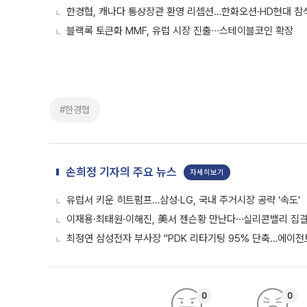
한경협, 캐나다 통상장관 환영 리셉션…한화오션·HD현대 참
블랙록 토큰화 MMF, 유럽 시장 진출∙∙∙스테이블코인 확장
#한경협
손희정 기자의 주요 뉴스
자세히보기
유럽서 키운 히트펌프…삼성·LG, 국내 주거시장 공략 ‘속도’
이재용·최태원·이해진, 美서 젠슨황 만난다⋯실리콘밸리 집결
최정연 삼성전자 부사장 "PDK 리타기팅 95% 단축…에이전트
0
0