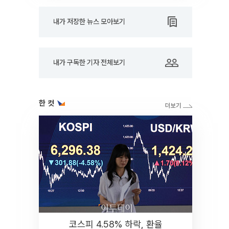
내가 저장한 뉴스 모아보기
내가 구독한 기자 전체보기
한 컷
코스피 4.58% 하락, 환율