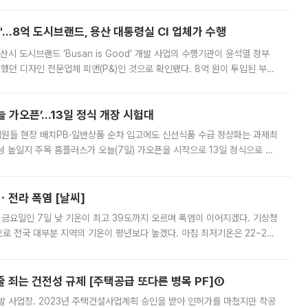
od'…8억 도시브랜드, 용산 대통령실 CI 업체가 수행
시 도시브랜드 ‘Busan is Good’ 개발 사업의 수행기관이 윤석열 정부
여했던 디자인 전문업체 피앤(P&)인 것으로 확인됐다. 8억 원이 투입된 부산
 부족과 디자인 정체성 논란에 휩싸였던 만큼, 사업 선정 과정과 결과물에
 가오픈’...13일 정식 개장 시험대
.직원들 현장 배치PB·일반상품 순차 입고에도 신선식품 수급 정상화는 과제최
 높일지 주목 홈플러스가 오늘(7일) 가오픈을 시작으로 13일 정식으로 재
직원들이 현장 배치되고, PB 상품과 함께 일반 상품 납품도 순차적으로 진행
ㆍ전라 폭염 [날씨]
 금요일인 7일 낮 기온이 최고 39도까지 오르며 폭염이 이어지겠다. 기상청
로 전국 대부분 지역의 기온이 평년보다 높겠다. 아침 최저기온은 22~27
 대부분 지역에 폭염특보가 발효된 가운데 최고체감온도는 35도 안팎까지 올라
줄 죄는 건전성 규제 [주택공급 또다른 병목 PF]①
발 사업장. 2023년 주택건설사업계획 승인을 받아 인허가를 마쳤지만 착공