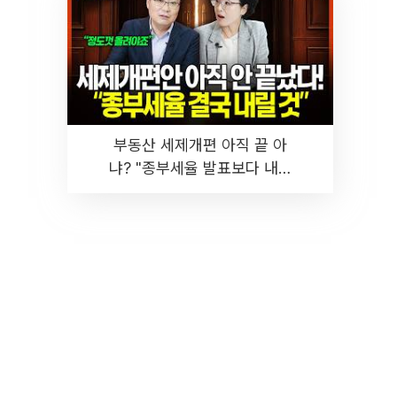
부동산 세제개편 아직 끝 아
냐? "종부세율 발표보다 내릴
것" 장기거주·양도세 전망 I 집
땅지성 I 김인만, 진미윤