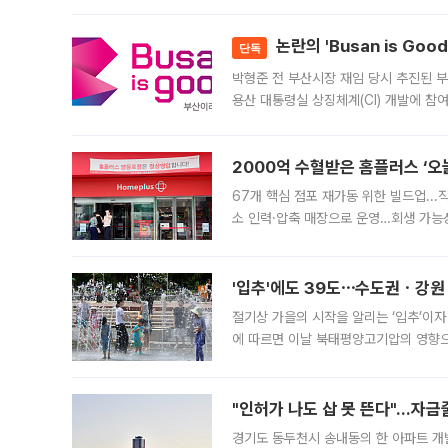
논란의 'Busan is Go
단독
박형준 전 부산시장 재임 당시 추진된 부산
용산 대통령실 상징체계(CI) 개발에 참
도시브랜드 사업이 공개 이후 시민 공감
2000억 수혈받은 홈플러스 ‘오늘
67개 핵심 점포 재가동 위한 빌드업..
소 인력·압축 매장으로 운영…회생 가능성
영업을 시작한다. 핵심 점포 67개에는 
'입추'에도 39도⋯수도권ㆍ강원
절기상 가을의 시작을 알리는 ‘입추’이자
에 따르면 이날 북태평양고기압의 영향으
도, 낮 최고기온은 31~39도로, 전국
"인허가 나도 삽 못 뜬다"…자금
경기도 동두천시 송내동의 한 아파트 개