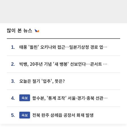
많이 본 뉴스
태풍 '돌핀' 오키나와 접근…일본기상청 경로 업데이트
1.
빅뱅, 20주년 기념 '새 뱅봉' 선보인다⋯콘서트 앞두고 팝업 개최
2.
오늘은 절기 '입추', 뜻은?
3.
합수본, '통계 조작' 서울·경기·충북 선관위 등 추가 압수수색
속보
4.
전북 완주 삼례읍 공장서 화재 발생
속보
5.