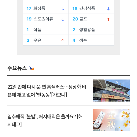
주요뉴스
22일 만에 다시 문 연 홈플러스…정상화 바
쁜데 재고 없어 ‘발동동’[가보니]
입추매직 '불발', 처서매직은 올까요? [해
시태그]