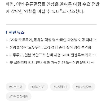
하면, 이번 유류할증료 인상은 올여름 여행 수요 전반
에 상당한 영향을 미칠 수 있다"고 강조했다.
관련 뉴스
GS샵-모두투어, 동유럽 핵심 명소·파인 다이닝 여행 떠나세요
창립 37주년 모두투어, 고객 경험 중심 질적 성장 본격화
모두투어, 일본 북알프스 설벽 체험 ‘2026 알펜루트 기획전’ 선봬
美 클래리티 법안 연내 통과 가능성 13%…상원 문턱서 제동
#모두투어
#하나투어
#노랑풍선
#유류할증료
#가격고정상품