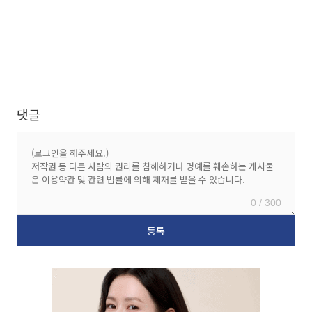
댓글
0 / 300