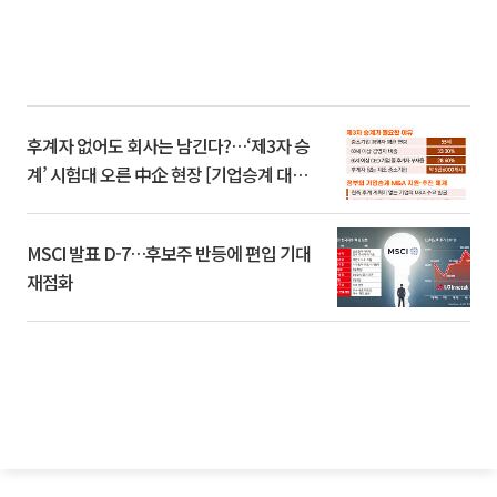
후계자 없어도 회사는 남긴다?…‘제3자 승
계’ 시험대 오른 中企 현장 [기업승계 대전
환]
MSCI 발표 D-7…후보주 반등에 편입 기대
재점화