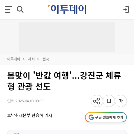
이투데이
사회
전국
봄맞이 '반값 여행'...강진군 체류
형 관광 선도
입력 2026-04-03 08:33
호남취재본부 한승하 기자
구글 선호매체 추가