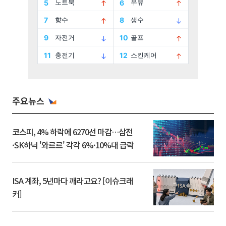
주요뉴스
코스피, 4% 하락에 6270선 마감…삼전
·SK하닉 '와르르' 각각 6%·10%대 급락
ISA 계좌, 5년마다 깨라고요? [이슈크래
커]