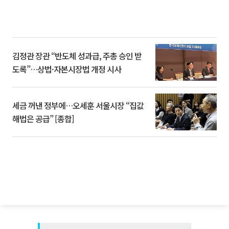
김정관 장관 “반도체 성과급, 주총 승인 받
도록”…상법·자본시장법 개정 시사
세금 꺼낸 정부에…오세훈 서울시장 “집값
해법은 공급” [종합]