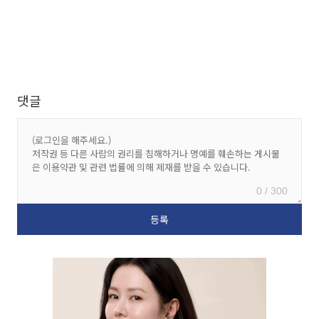
댓글
0 / 300