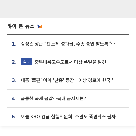
많이 본 뉴스
김정관 장관 “반도체 성과급, 주총 승인 받도록”…상법·자본시장법 개정 시사
1.
중부내륙고속도로서 미상 폭발물 발견
속보
2.
태풍 '돌핀' 이어 '찬홈' 등장…예상 경로에 한국 '한숨'
3.
급등한 국제 금값…국내 금시세는?
4.
오늘 KBO 긴급 실행위원회, 주말도 폭염취소 될까
5.