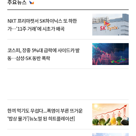
주요뉴스
NXT 프리마켓서 SK하이닉스 또 하한
가⋯‘11주 거래’에 시초가 왜곡
코스피, 장중 5%대 급락에 사이드카 발
동…삼성·SK 동반 폭락
한끼 먹기도 무섭다...폭염이 부른 뜨거운
‘밥상 물가’[뉴노멀 된 히트플레이션]