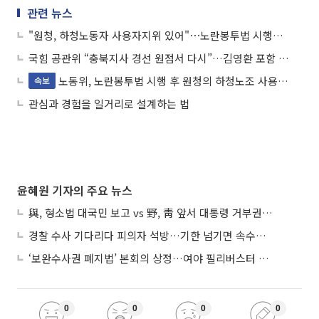
관련 뉴스
"원청, 하청노동자 사용자지위 있어"⋯노란봉투법 시행후 첫 판단 나와
국힘 공관위 “충북지사 경선 원점서 다시”…김영환 포함 전원 재경선
노동위, 노란봉투법 시행 후 원청의 하청노조 사용자성 첫 인정
속보
관심과 경험을 일거리로 설계하는 법
윤혜원 기자의 주요 뉴스
與, 형소법 대국민 보고 vs 野, 靑 앞서 대통령 거부권 촉구
경찰 수사 기다리다 피의자 석방…기한 넘기면 속수무책
‘보완수사권 폐지법’ 본회의 상정…여야 필리버스터 대치
0
0
0
0