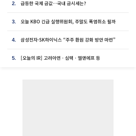
급등한 국제 금값…국내 금시세는?
2.
오늘 KBO 긴급 실행위원회, 주말도 폭염취소 될까
3.
삼성전자·SK하이닉스 “주주 환원 강화 방안 마련”
4.
[오늘의 IR] 고려아연ㆍ심텍ㆍ엘앤에프 등
5.