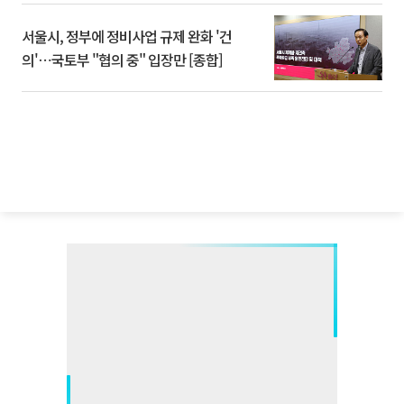
서울시, 정부에 정비사업 규제 완화 '건
의'⋯국토부 "협의 중" 입장만 [종합]