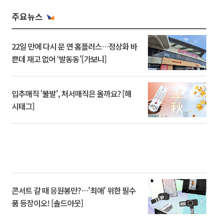
주요뉴스
22일 만에 다시 문 연 홈플러스…정상화 바
쁜데 재고 없어 ‘발동동’[가보니]
입추매직 '불발', 처서매직은 올까요? [해
시태그]
콘서트 갈 때 응원봉만?⋯'최애' 위한 필수
품 등장이오! [솔드아웃]