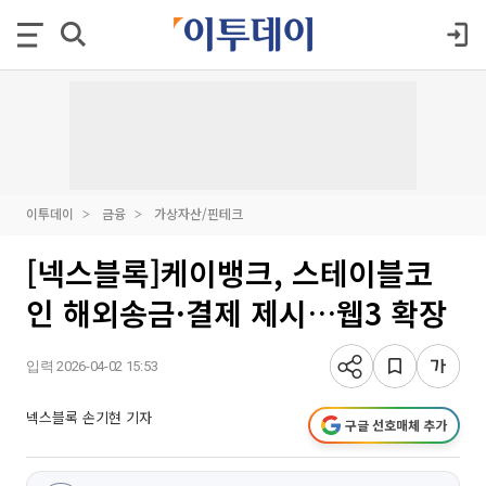
이투데이
금융
가상자산/핀테크
[넥스블록]케이뱅크, 스테이블코
인 해외송금·결제 제시…웹3 확장
입력 2026-04-02 15:53
넥스블록 손기현 기자
구글 선호매체 추가