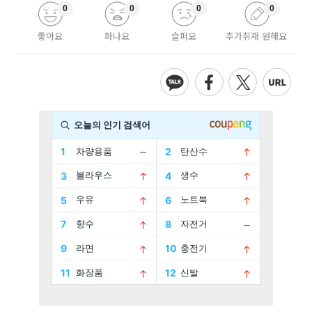
0
0
0
0
좋아요
화나요
슬퍼요
추가취재 원해요