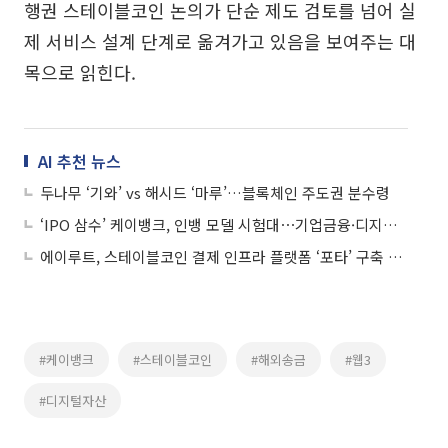
행권 스테이블코인 논의가 단순 제도 검토를 넘어 실
제 서비스 설계 단계로 옮겨가고 있음을 보여주는 대
목으로 읽힌다.
AI 추천 뉴스
두나무 ‘기와’ vs 해시드 ‘마루’…블록체인 주도권 분수령
‘IPO 삼수’ 케이뱅크, 인뱅 모델 시험대⋯기업금융·디지털자산 승부수
에이루트, 스테이블코인 결제 인프라 플랫폼 ‘포타’ 구축 완료…상용화 준비 단계 돌입
#케이뱅크
#스테이블코인
#해외송금
#웹3
#디지털자산