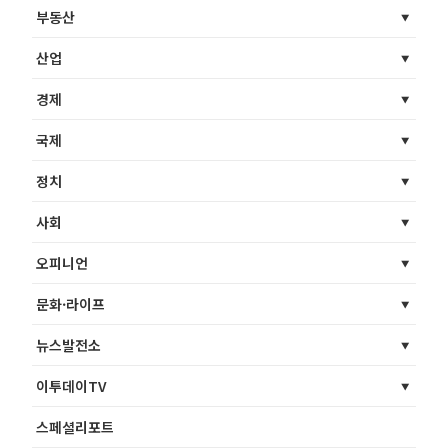
부동산
산업
경제
국제
정치
사회
오피니언
문화·라이프
뉴스발전소
이투데이TV
스페셜리포트