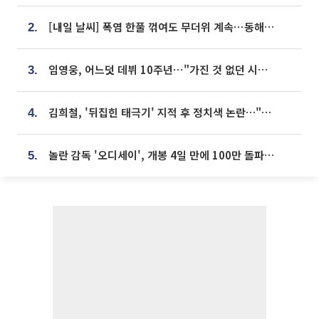
[내일 날씨] 폭염 한풀 꺾여도 무더위 계속⋯동해안 이틀 연속 비
2.
임영웅, 어느덧 데뷔 10주년⋯"가진 것 없던 시절, 내 앞엔 20명의 팬뿐"
3.
김희철, '뒤집힌 태극기' 지적 후 정치색 논란…"좌우 떠나 우리나라 국기"
4.
놀란 감독 '오디세이', 개봉 4일 만에 100만 돌파⋯'왕사남' 보다 빠르다
5.