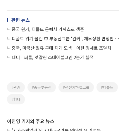
관련 뉴스
중국 완커, 디폴트 문턱서 가까스로 생존
디폴트 위기 몰린 中 부동산그룹 ‘완커’, 채무상환 연장안 개선해 18일 재논의
중국, 미국산 원유 구매 재개 모색…이란 정세로 조달처 다각화
테더ㆍ써클, 엇갈린 스테이블코인 2분기 실적
#완커
#중국부동산
#선전지하철그룹
#디폴트
#헝다
이진영 기자의 주요 뉴스
‘기가스케일러’의 시대…국가를 넘어선 AI 기업들