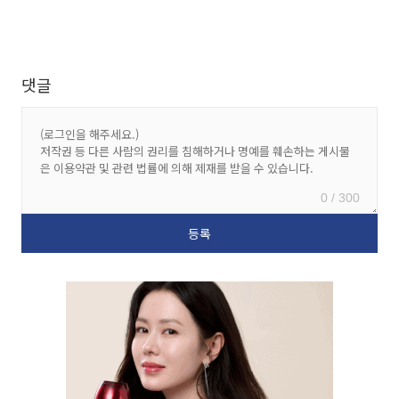
댓글
0 / 300