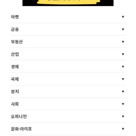
마켓
금융
부동산
산업
경제
국제
정치
사회
오피니언
문화·라이프