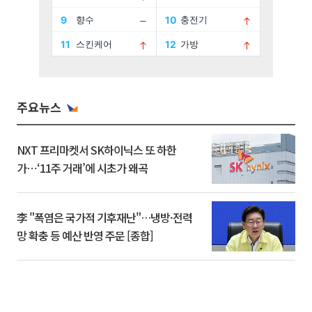
주요뉴스
NXT 프리마켓서 SK하이닉스 또 하한
가⋯‘11주 거래’에 시초가 왜곡
李 "폭염은 국가적 기후재난"…냉방·전력
망 확충 등 예산 반영 주문 [종합]