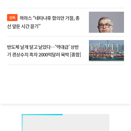
하마스 “네타냐후 합의안 거절, 총
단독
선 앞둔 시간 끌기”
반도체 날개 달고 날았다⋯'역대급' 상반
기 경상수지 흑자 2000억달러 육박 [종합]