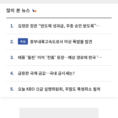
많이 본 뉴스
김정관 장관 “반도체 성과급, 주총 승인 받도록”…상법·자본시장법 개정 시사
1.
중부내륙고속도로서 미상 폭발물 발견
속보
2.
태풍 '돌핀' 이어 '찬홈' 등장…예상 경로에 한국 '한숨'
3.
급등한 국제 금값…국내 금시세는?
4.
오늘 KBO 긴급 실행위원회, 주말도 폭염취소 될까
5.