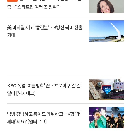
중…“스타트업 여러 곳 참여”
美 미사일 재고 ‘빨간불’…K방산 북미 진출
기대
KBO 폭염 '여름방학' 끝…프로야구 갈 길
멀다 [해시태그]
빅뱅 컴백하고 튜이드 데뷔하고⋯K팝 '몇
세대'세요? [엔터로그]