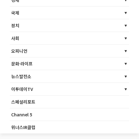
경제
국제
정치
사회
오피니언
문화·라이프
뉴스발전소
이투데이TV
스페셜리포트
Channel 5
위너스IR클럽