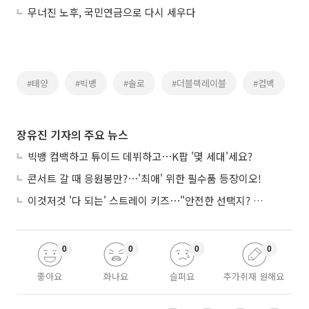
무너진 노후, 국민연금으로 다시 세우다
#태양
#빅뱅
#솔로
#더블랙레이블
#컴백
장유진 기자의 주요 뉴스
빅뱅 컴백하고 튜이드 데뷔하고⋯K팝 '몇 세대'세요?
콘서트 갈 때 응원봉만?⋯'최애' 위한 필수품 등장이오!
이것저것 '다 되는' 스트레이 키즈⋯"안전한 선택지? 도전이 재밌죠"
0
0
0
0
좋아요
화나요
슬퍼요
추가취재 원해요