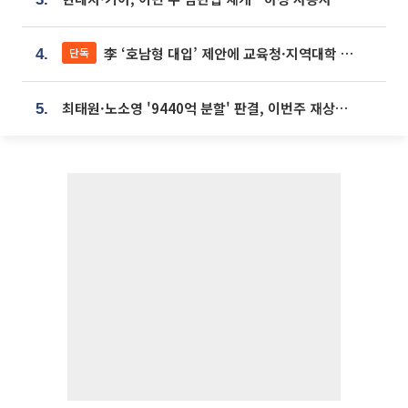
李 ‘호남형 대입’ 제안에 교육청·지역대학 서·논술형 입시 연계 '착수'
단독
4.
최태원·노소영 '9440억 분할' 판결, 이번주 재상고 여부 주목
5.