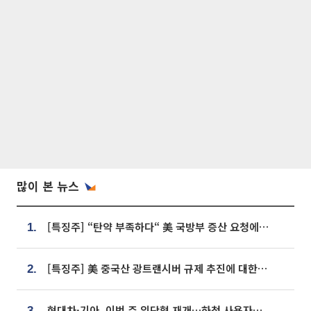
많이 본 뉴스
[특징주] “탄약 부족하다“ 美 국방부 증산 요청에⋯국내 방산주 급등세
1.
[특징주] 美 중국산 광트랜시버 규제 추진에 대한광통신 등 광통신株 강세
2.
현대차·기아, 이번 주 임단협 재개…하청 사용자성 재심도 ‘변수’
3.