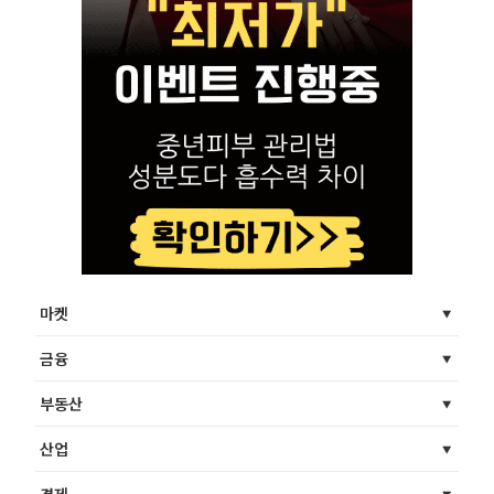
마켓
금융
부동산
산업