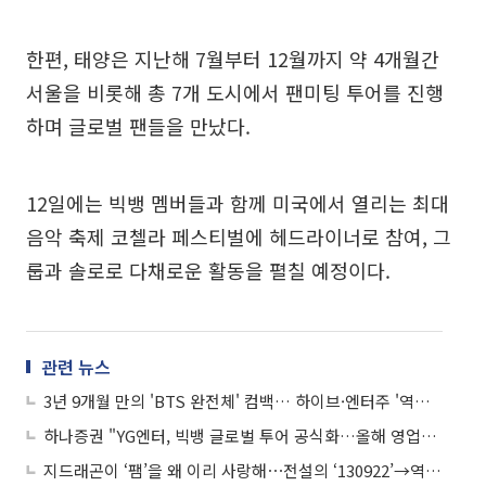
한편, 태양은 지난해 7월부터 12월까지 약 4개월간
서울을 비롯해 총 7개 도시에서 팬미팅 투어를 진행
하며 글로벌 팬들을 만났다.
12일에는 빅뱅 멤버들과 함께 미국에서 열리는 최대
음악 축제 코첼라 페스티벌에 헤드라이너로 참여, 그
룹과 솔로로 다채로운 활동을 펼칠 예정이다.
관련 뉴스
3년 9개월 만의 'BTS 완전체' 컴백… 하이브·엔터주 '역대급 호황' 예고
하나증권 "YG엔터, 빅뱅 글로벌 투어 공식화…올해 영업익 추정치 40%↑"
지드래곤이 ‘팸’을 왜 이리 사랑해⋯전설의 ‘130922’→역조공까지