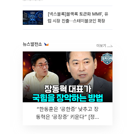
대형주 속 고변동 알트 부각
[넥스블록]블랙록 토큰화 MMF, 유
럽 시장 진출∙∙∙스테이블코인 확장
뉴스발전소
“한동훈은 ‘공한증’ 낮추고 장
동혁은 ‘공장증’ 키운다” [정치
대학]