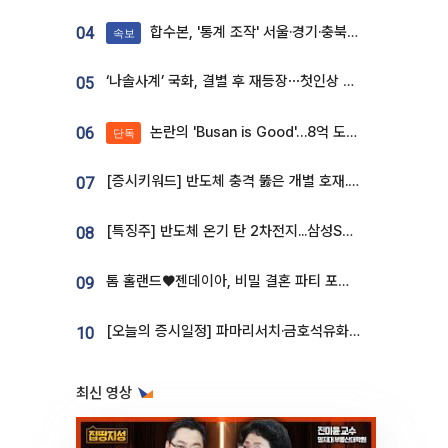
합수본, '통계 조작' 서울·경기·충북 선관위 등 추가 압수수색
04
속보
‘나솔사계’ 국화, 결별 후 재등장⋯첫인상 투표 휩쓸고 ‘인기녀’ 등극
05
논란의 'Busan is Good'…8억 도시브랜드, 용산 대통령실 CI 업체가 수행
06
단독
[증시키워드] 반도체 충격 뚫은 개별 호재...포스코퓨처엠·에코프로·한화솔루션 '눈길'
07
[특징주] 반도체 온기 탄 2차전지...삼성SDI, 장 초반 7% 넘게 껑충
08
톰 홀랜드♥젠데이아, 비밀 결혼 파티 포착⋯호텔 대관비만 9억
09
[오늘의 증시일정] 파마리서치·금호석유화학·코오롱인더·상상인증권 등
10
최신 영상