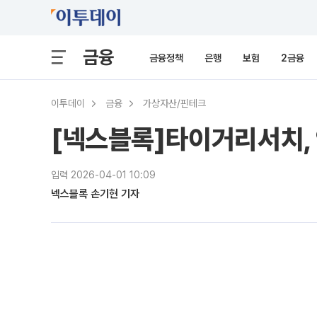
금융
금융정책
은행
보험
2금융
이투데이
금융
가상자산/핀테크
[넥스블록]타이거리서치, 
입력 2026-04-01 10:09
넥스블록 손기현 기자