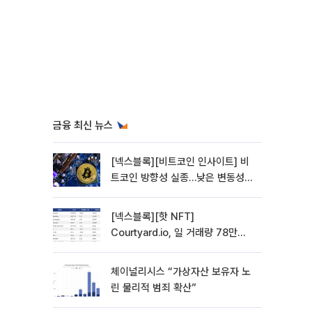
금융 최신 뉴스
[넥스블록][비트코인 인사이트] 비
트코인 방향성 실종…낮은 변동성에
관망 장세 고착
[넥스블록][핫 NFT]
Courtyard.io, 일 거래량 78만
5312달러… 바닥가 0.56달러
체이널리시스 “가상자산 보유자 노
린 물리적 범죄 확산”