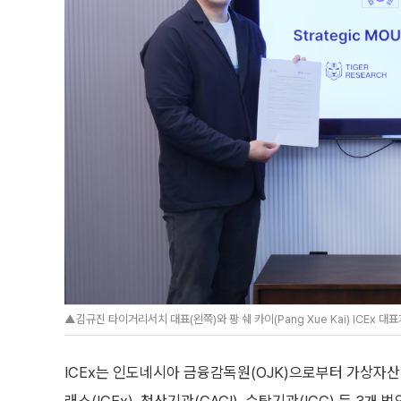
▲김규진 타이거리서치 대표(왼쪽)와 팡 쉐 카이(Pang Xue Kai) ICEx
ICEx는 인도네시아 금융감독원(OJK)으로부터 가상자산