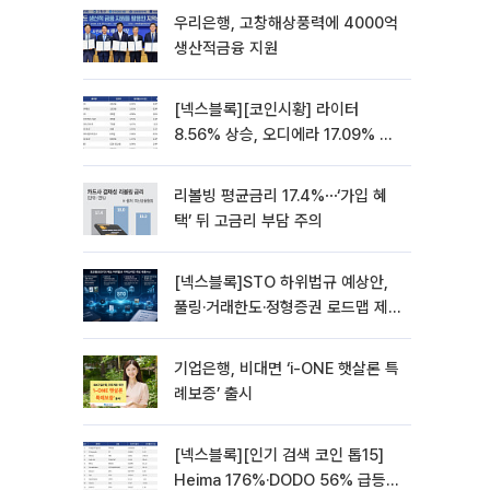
우리은행, 고창해상풍력에 4000억
생산적금융 지원
[넥스블록][코인시황] 라이터
8.56% 상승, 오디에라 17.09% 하
락
리볼빙 평균금리 17.4%⋯‘가입 혜
택’ 뒤 고금리 부담 주의
[넥스블록]STO 하위법규 예상안,
풀링·거래한도·정형증권 로드맵 제
시
기업은행, 비대면 ‘i-ONE 햇살론 특
례보증’ 출시
[넥스블록][인기 검색 코인 톱15]
Heima 176%·DODO 56% 급등…