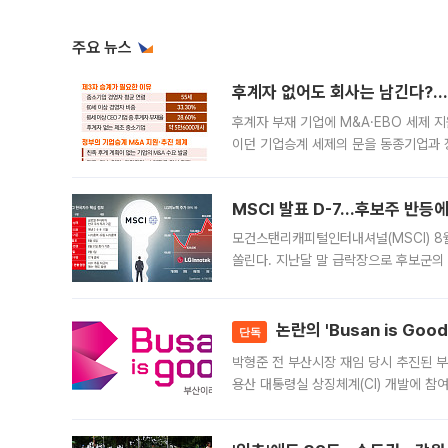
주요 뉴스
후계자 없어도 회사는 남긴다?…‘
후계자 부재 기업에 M&A·EBO 세제 
이던 기업승계 세제의 문을 동종기업과 
대신 M&A나 임직원 인수(EBO)를 통
늘
MSCI 발표 D-7…후보주 반등
모건스탠리캐피털인터내셔널(MSCI) 8
쏠린다. 지난달 말 급락장으로 후보군의
가능성과 지수 추종 자금 유입 기대가 
논란의 'Busan is Go
단독
박형준 전 부산시장 재임 당시 추진된 부산
용산 대통령실 상징체계(CI) 개발에 참
도시브랜드 사업이 공개 이후 시민 공감