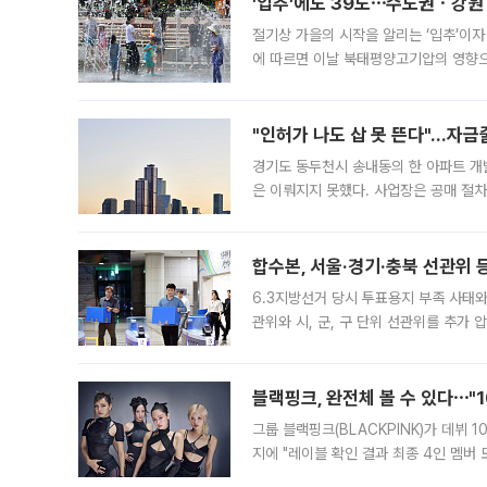
'입추'에도 39도⋯수도권ㆍ강원
절기상 가을의 시작을 알리는 ‘입추’이자
에 따르면 이날 북태평양고기압의 영향으
도, 낮 최고기온은 31~39도로, 전국
"인허가 나도 삽 못 뜬다"…자금
경기도 동두천시 송내동의 한 아파트 개
은 이뤄지지 못했다. 사업장은 공매 절차
3차 공매까지 진행됐으나 모두 유찰됐다.
후
합수본, 서울·경기·충북 선관위 등
6.3지방선거 당시 투표용지 부족 사태
관위와 시, 군, 구 단위 선관위를 추가
부(김태훈 서울중앙지검 3차장검사)는 
블랙핑크, 완전체 볼 수 있다⋯"
그룹 블랙핑크(BLACKPINK)가 데뷔
지에 "레이블 확인 결과 최종 4인 멤버
10주년을 이틀 앞둔 6일 10주년 기념행