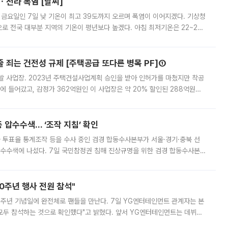
ㆍ전라 폭염 [날씨]
 금요일인 7일 낮 기온이 최고 39도까지 오르며 폭염이 이어지겠다. 기상청
로 전국 대부분 지역의 기온이 평년보다 높겠다. 아침 최저기온은 22~27
 대부분 지역에 폭염특보가 발효된 가운데 최고체감온도는 35도 안팎까지 올라
줄 죄는 건전성 규제 [주택공급 또다른 병목 PF]①
발 사업장. 2023년 주택건설사업계획 승인을 받아 인허가를 마쳤지만 착공
에 들어갔고, 감정가 362억원인 이 사업장은 약 20% 할인된 288억원에
 현재는 4차 공매를 위한 조건 협의가 진행 중이다. 수도권의 주요 주거 배
 압수수색… ‘조작 지침’ 확인
와 투표율 통계조작 등을 수사 중인 검경 합동수사본부가 서울·경기·충북 선
 압수수색에 나섰다. 7일 국민참정권 침해 진상규명을 위한 검경 합동수사본
추가 증거 확보를 위해 중앙선관위, 서울시·경기도·충청북도 선관위, 김포시
10주년 행사 전원 참석"
 10주년 기념일에 완전체로 팬들을 만난다. 7일 YG엔터테인먼트 관계자는 본
 모두 참석하는 것으로 확인했다"고 밝혔다. 앞서 YG엔터테인먼트는 데뷔
사 개최를 공지한 바 있다. 다만 장소를 '8일 오후 서울 모처'로 안내하며 정