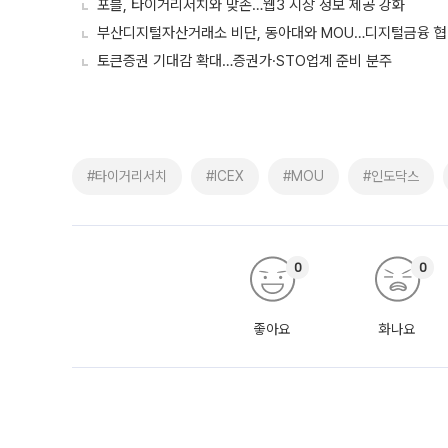
포블, 타이거리서치와 맞손…웹3 시장 정보 제공 강화
부산디지털자산거래소 비단, 동아대와 MOU…디지털금융 협
토큰증권 기대감 확대…증권가·STO업계 준비 분주
#타이거리서치
#ICEX
#MOU
#인도닥스
0
0
좋아요
화나요