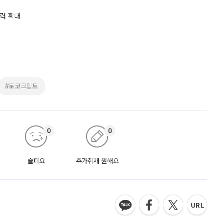
력 확대
#토코크립토
0
0
슬퍼요
추가취재 원해요