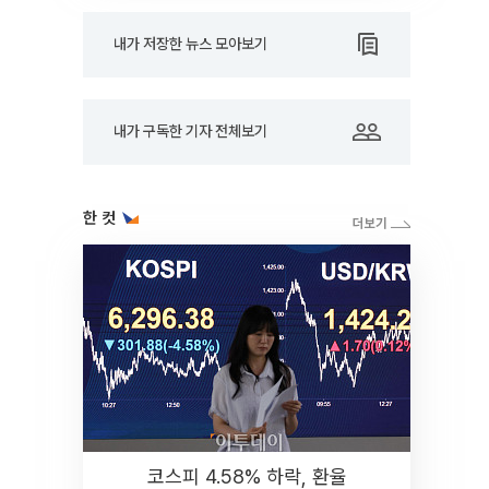
내가 저장한 뉴스 모아보기
내가 구독한 기자 전체보기
한 컷
코스피 4.58% 하락, 환율