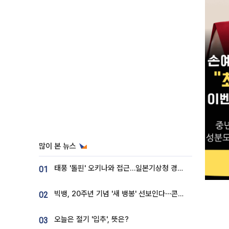
많이 본 뉴스
태풍 '돌핀' 오키나와 접근…일본기상청 경로 업데이트
01
빅뱅, 20주년 기념 '새 뱅봉' 선보인다⋯콘서트 앞두고 팝업 개최
02
오늘은 절기 '입추', 뜻은?
03