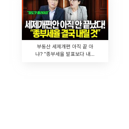
부동산 세제개편 아직 끝 아
냐? "종부세율 발표보다 내릴
것" 장기거주·양도세 전망 I 집
땅지성 I 김인만, 진미윤