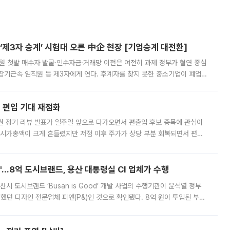
제3자 승계’ 시험대 오른 中企 현장 [기업승계 대전환]
지원 첫발 매수자 발굴·인수자금·거래망 이전은 여전히 과제 정부가 혈연 중심
장기근속 임직원 등 제3자에게 연다. 후계자를 찾지 못한 중소기업이 폐업
해 기술과 일자리를 남기도록 하겠다는 취지다. 다만 세금 감면만으로 거래를
에 편입 기대 재점화
월 정기 리뷰 발표가 일주일 앞으로 다가오면서 편출입 후보 종목에 관심이
 시가총액이 크게 흔들렸지만 저점 이후 주가가 상당 부분 회복되면서 편입
다시 부각되고 있다. 7일 금융투자업계에 따르면 MSCI는 한국시간으로 오는
od'…8억 도시브랜드, 용산 대통령실 CI 업체가 수행
시 도시브랜드 ‘Busan is Good’ 개발 사업의 수행기관이 윤석열 정부
여했던 디자인 전문업체 피앤(P&)인 것으로 확인됐다. 8억 원이 투입된 부산
 부족과 디자인 정체성 논란에 휩싸였던 만큼, 사업 선정 과정과 결과물에