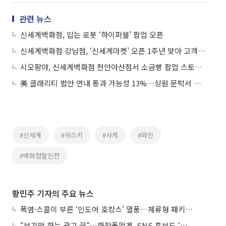
관련 뉴스
신세계백화점, 입는 로봇 ‘하이퍼쉘’ 팝업 오픈
신세계백화점 강남점, ‘신세계마켓’ 오픈 1주년 맞아 고객 행사
시오팡야, 신세계백화점 천안아산점서 소금빵 팝업 스토어 선보여
美 클래리티 법안 연내 통과 가능성 13%…상원 문턱서 제동
#신세계
#위스키
#사케
#와인
#백화점할인전
황민주 기자의 주요 뉴스
폭염·스콜이 부른 ‘인도어 호캉스’ 열풍…체류형 패키지 뜬다
“보기만 하는 광고 끝“…화장품업계, SNS 홍보도 ‘참여형 콘텐츠’로 변모