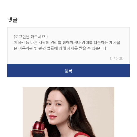
댓글
0 / 300