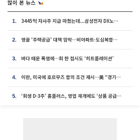
많이 본 뉴스
3445억 자사주 지급 마쳤는데...삼성전자 DX노조, 뒤늦은 '떼쓰기 집회'
1.
영끌 '주택공급' 대책 임박⋯비아파트·도심복합까지 총동원
2.
바다 태운 폭염에…회 한 접시도 ‘히트플레이션’
3.
이란, 미국에 호르무즈 합의 조건 제시…美 “경기 아직 안 끝나” [종합]
4.
‘회생 D-3주’ 홈플러스, 영업 재개에도 ‘상품 공급망’ 복구가 생존 관건
5.