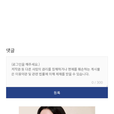
댓글
0 / 300