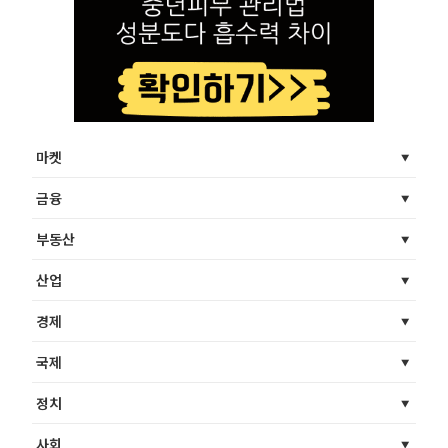
마켓
금융
부동산
산업
경제
국제
정치
사회