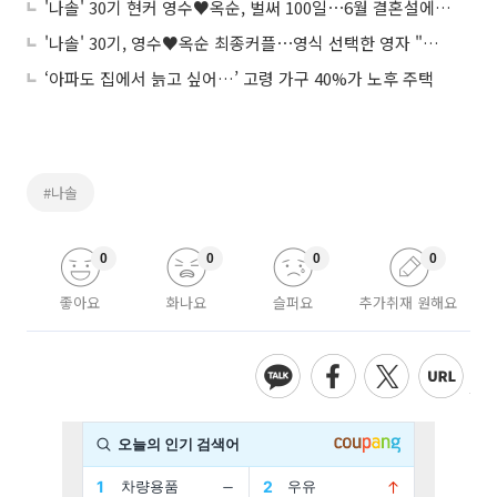
'나솔' 30기 현커 영수♥옥순, 벌써 100일⋯6월 결혼설에 "차차 계획 중"
'나솔' 30기, 영수♥옥순 최종커플⋯영식 선택한 영자 "아직도 모르겠다"
‘아파도 집에서 늙고 싶어…’ 고령 가구 40%가 노후 주택
#나솔
0
0
0
0
좋아요
화나요
슬퍼요
추가취재 원해요