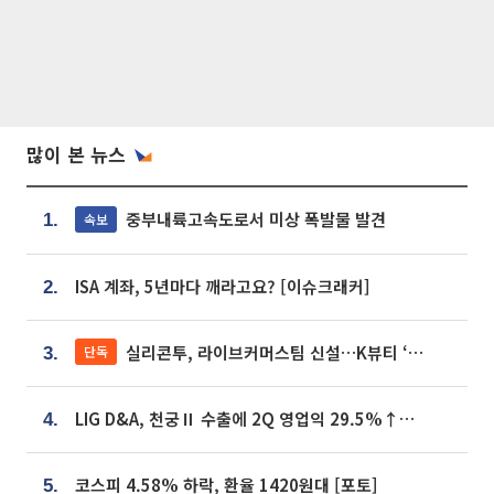
많이 본 뉴스
중부내륙고속도로서 미상 폭발물 발견
속보
1.
ISA 계좌, 5년마다 깨라고요? [이슈크래커]
2.
실리콘투, 라이브커머스팀 신설…K뷰티 ‘글로벌 판매망’ 확대[K뷰티 라방戰]
단독
3.
LIG D&A, 천궁Ⅱ 수출에 2Q 영업익 29.5%↑…수주잔고 24.6조 [종합]
4.
코스피 4.58% 하락, 환율 1420원대 [포토]
5.