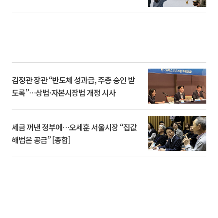
김정관 장관 “반도체 성과급, 주총 승인 받
도록”…상법·자본시장법 개정 시사
세금 꺼낸 정부에…오세훈 서울시장 “집값
해법은 공급” [종합]