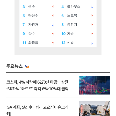
주요뉴스
코스피, 4% 하락에 6270선 마감…삼전
·SK하닉 '와르르' 각각 6%·10%대 급락
ISA 계좌, 5년마다 깨라고요? [이슈크래
커]