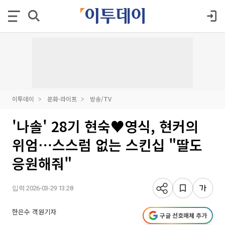
이투데이
문화·라이프
방송/TV
'나솔' 28기 현숙♥영식, 현커의
위엄⋯스스럼 없는 스킨십 "딸도
응원해줘"
입력 2026-03-29 13:28
한은수 객원기자
구글 선호매체 추가