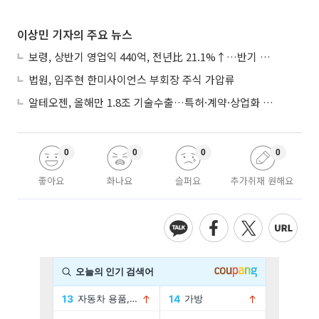
이상민 기자의 주요 뉴스
보령, 상반기 영업익 440억, 전년比 21.1%↑…반기 역대 최대
법원, 임주현 한미사이언스 부회장 주식 가압류
알테오젠, 올해만 1.8조 기술수출…특허·계약·상업화 ‘삼박자’
0
0
0
0
좋아요
화나요
슬퍼요
추가취재 원해요