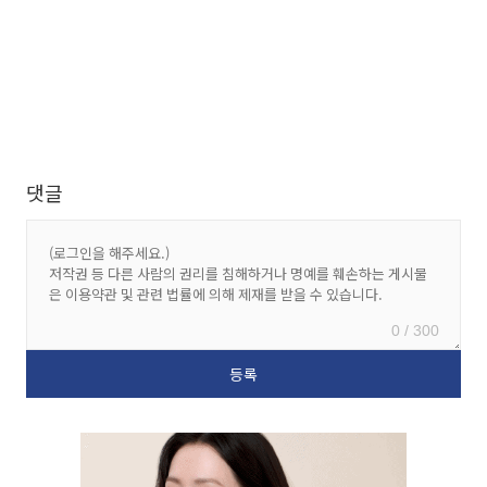
댓글
0 / 300