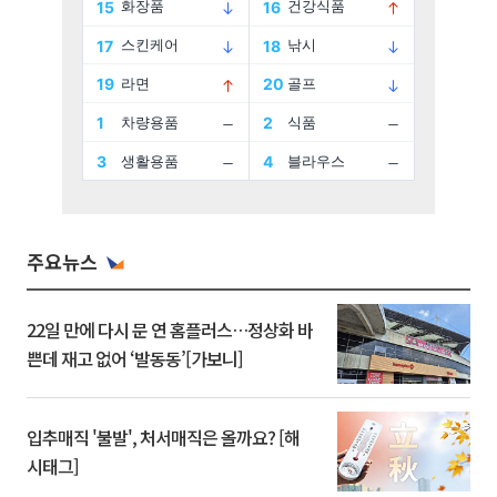
주요뉴스
22일 만에 다시 문 연 홈플러스…정상화 바
쁜데 재고 없어 ‘발동동’[가보니]
입추매직 '불발', 처서매직은 올까요? [해
시태그]