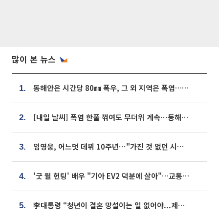
많이 본 뉴스
동해안은 시간당 80㎜ 폭우, 그 외 지역은 폭염…‘극과 극 날씨’
1.
[내일 날씨] 폭염 한풀 꺾여도 무더위 계속⋯동해안 이틀 연속 비
2.
임영웅, 어느덧 데뷔 10주년⋯"가진 것 없던 시절, 내 앞엔 20명의 팬뿐"
3.
'굿 윌 헌팅' 배우 "기아 EV2 덕분에 살아"…교통사고 후 안전성 극찬
4.
李대통령 “청년이 결혼 망설이는 일 없어야...제도상 불이익 조사”
5.