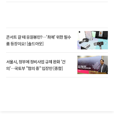
콘서트 갈 때 응원봉만?⋯'최애' 위한 필수
품 등장이오! [솔드아웃]
서울시, 정부에 정비사업 규제 완화 '건
의'⋯국토부 "협의 중" 입장만 [종합]