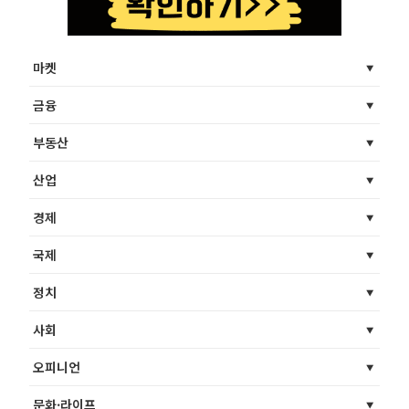
마켓
금융
부동산
산업
경제
국제
정치
사회
오피니언
문화·라이프