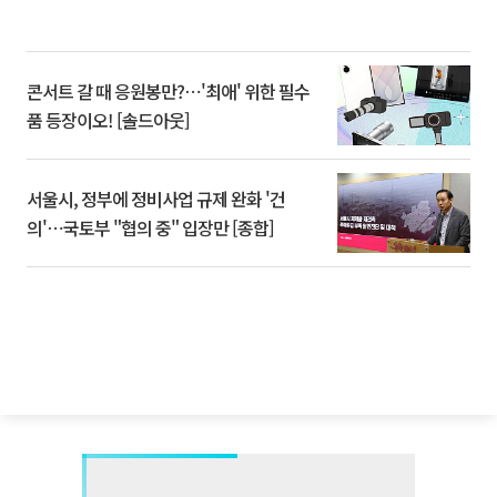
콘서트 갈 때 응원봉만?⋯'최애' 위한 필수
품 등장이오! [솔드아웃]
서울시, 정부에 정비사업 규제 완화 '건
의'⋯국토부 "협의 중" 입장만 [종합]