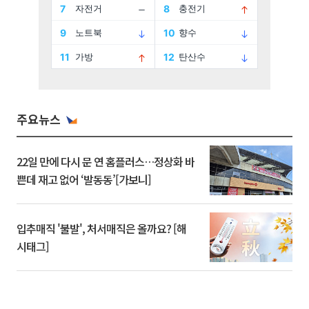
주요뉴스
22일 만에 다시 문 연 홈플러스…정상화 바
쁜데 재고 없어 ‘발동동’[가보니]
입추매직 '불발', 처서매직은 올까요? [해
시태그]