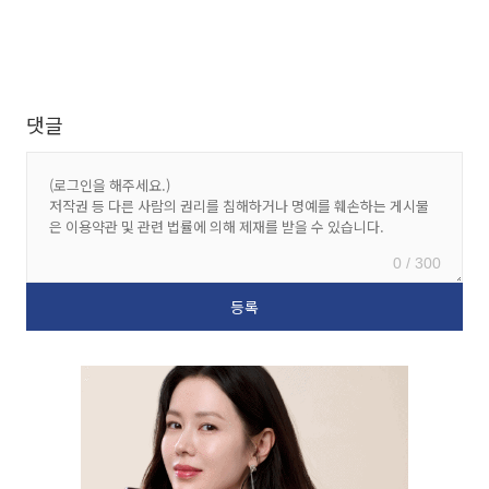
댓글
0 / 300