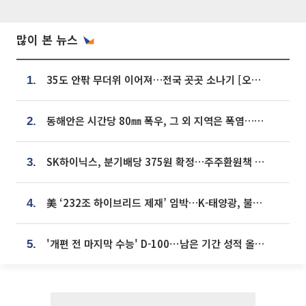
많이 본 뉴스
35도 안팎 무더위 이어져…전국 곳곳 소나기 [오늘 날씨]
1.
동해안은 시간당 80㎜ 폭우, 그 외 지역은 폭염…‘극과 극 날씨’
2.
SK하이닉스, 분기배당 375원 확정…주주환원책 9월로 앞당겨 발표
3.
美 ‘232조 하이브리드 제재’ 임박…K-태양광, 불확실성 털고 날개 다나
4.
'개편 전 마지막 수능' D-100⋯남은 기간 성적 올릴 전략은
5.