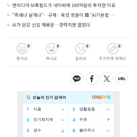
엔비디아·브룩필드가 네이버에 100억달러 투자한 이유
“족쇄냐 날개냐”…규제ㆍ육성 쌍끌이 韓 ‘AI기본법 개정안’ 오늘 시행
AI가 닫은 신입 채용문…경력직엔 열었다
0
0
0
0
좋아요
화나요
슬퍼요
추가취재 원해요