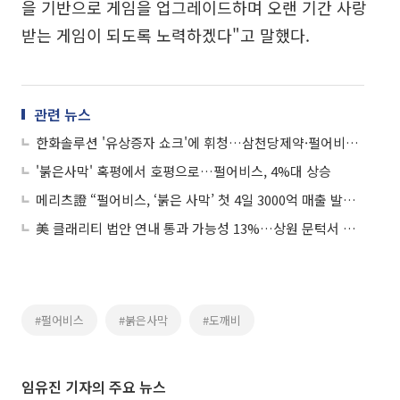
을 기반으로 게임을 업그레이드하며 오랜 기간 사랑
받는 게임이 되도록 노력하겠다"고 말했다.
관련 뉴스
한화솔루션 '유상증자 쇼크'에 휘청…삼천당제약·펄어비스 '개별 호재'로 관심도↑
'붉은사막' 혹평에서 호평으로…펄어비스, 4%대 상승
메리츠證 “펄어비스, ‘붉은 사막’ 첫 4일 3000억 매출 발생⋯이달 내 400만 장 달성 유력”
美 클래리티 법안 연내 통과 가능성 13%…상원 문턱서 제동
#펄어비스
#붉은사막
#도깨비
임유진 기자의 주요 뉴스