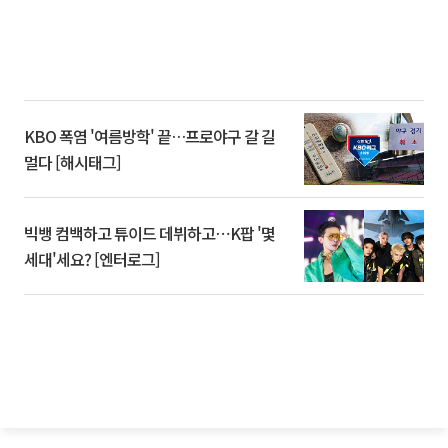
KBO 폭염 '여름방학' 끝…프로야구 갈 길
멀다 [해시태그]
빅뱅 컴백하고 튜이드 데뷔하고⋯K팝 '몇
세대'세요? [엔터로그]