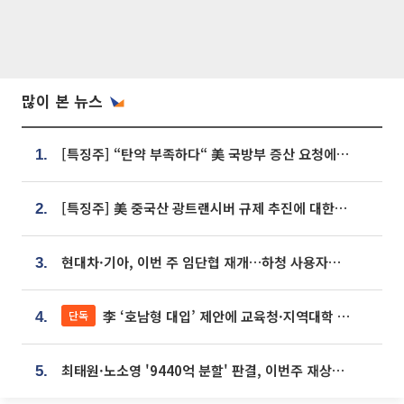
많이 본 뉴스
[특징주] “탄약 부족하다“ 美 국방부 증산 요청에⋯국내 방산주 급등세
1.
[특징주] 美 중국산 광트랜시버 규제 추진에 대한광통신 등 광통신株 강세
2.
현대차·기아, 이번 주 임단협 재개…하청 사용자성 재심도 ‘변수’
3.
李 ‘호남형 대입’ 제안에 교육청·지역대학 서·논술형 입시 연계 '착수'
단독
4.
최태원·노소영 '9440억 분할' 판결, 이번주 재상고 여부 주목
5.