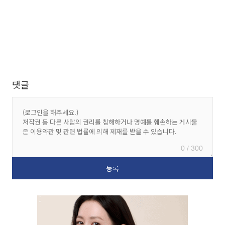
댓글
0 / 300