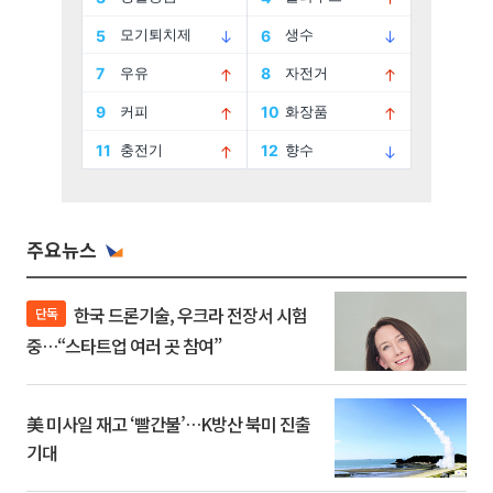
주요뉴스
한국 드론기술, 우크라 전장서 시험
단독
중…“스타트업 여러 곳 참여”
美 미사일 재고 ‘빨간불’…K방산 북미 진출
기대