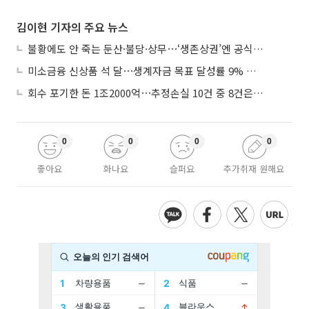
김이현 기자의 주요 뉴스
불황에도 안 죽는 둔산·불당·상무⋯‘생존상권’엔 공식 있었다
미소금융 신상품 석 달⋯생계자금 목표 달성률 9% 그쳐
회수 포기한 돈 1조2000억⋯추정손실 10건 중 8건은 기업대출
0
0
0
0
좋아요
화나요
슬퍼요
추가취재 원해요