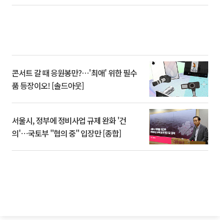
콘서트 갈 때 응원봉만?⋯'최애' 위한 필수
품 등장이오! [솔드아웃]
서울시, 정부에 정비사업 규제 완화 '건
의'⋯국토부 "협의 중" 입장만 [종합]