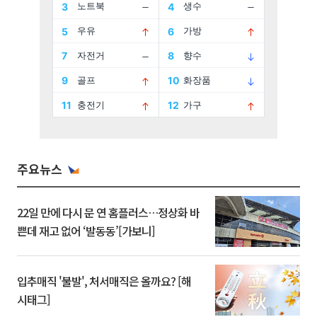
주요뉴스
22일 만에 다시 문 연 홈플러스…정상화 바
쁜데 재고 없어 ‘발동동’[가보니]
입추매직 '불발', 처서매직은 올까요? [해
시태그]