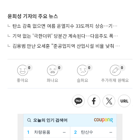
윤희성 기자의 주요 뉴스
탄소 감축 없으면 여름 온열지수 33도까지 상승⋯기상청, 2100년 미래전망
기약 없는 '극한더위' 당분간 계속된다⋯다음주도 폭염·열대야 지속
김용범 만난 오세훈 "준공업지역 산업시설 비율 낮춰 공급 늘려야"
0
0
0
0
좋아요
화나요
슬퍼요
추가취재 원해요