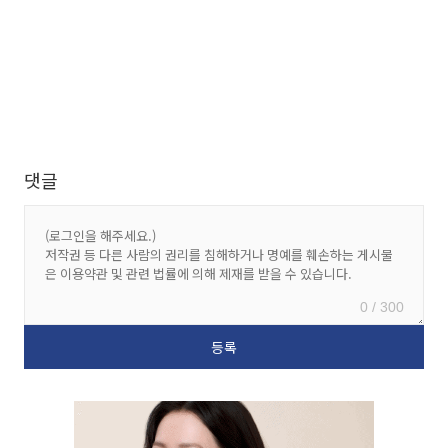
댓글
0 / 300