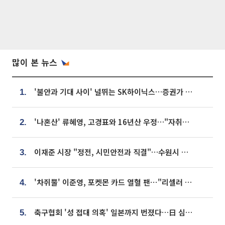
많이 본 뉴스
'불안과 기대 사이' 널뛰는 SK하이닉스…증권가 "HBM4·LTA 기반 펀터멘털 견고"
1.
'나혼산' 류혜영, 고경표와 16년산 우정…"자취방서 부모님과 마주쳐"
2.
이재준 시장 "정전, 시민안전과 직결"…수원시 비상대응체계 가동
3.
'차쥐뿔' 이준영, 포켓몬 카드 열혈 팬⋯"리셀러 처단할 것"
4.
축구협회 '성 접대 의혹' 일본까지 번졌다…日 심판 실명 공개
5.