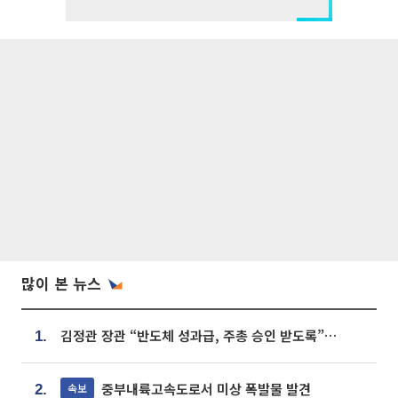
많이 본 뉴스
김정관 장관 “반도체 성과급, 주총 승인 받도록”…상법·자본시장법 개정 시사
1.
중부내륙고속도로서 미상 폭발물 발견
속보
2.