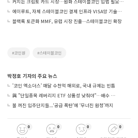
커지는 크립토 카드 시장…원화 스테이블코인 입법 필요성 키운다
에이루트, 자체 스테이블코인 결제 인프라 VISA망 기술적 연동 검증 성공
블랙록 토큰화 MMF, 유럽 시장 진출∙∙∙스테이블코인 확장
#코인원
#스테이블코인
박정호 기자의 주요 뉴스
'코인 엑소더스' 매달 수천억 해외로, 국내 규제는 빈틈
與 "단일종목 레버리지 ETF 상품성 낮춰야"…배수 조정안도 거론
불 꺼진 입주단지들...‘공급 폭탄’에 ‘무너진 원청’까지
0
0
0
0