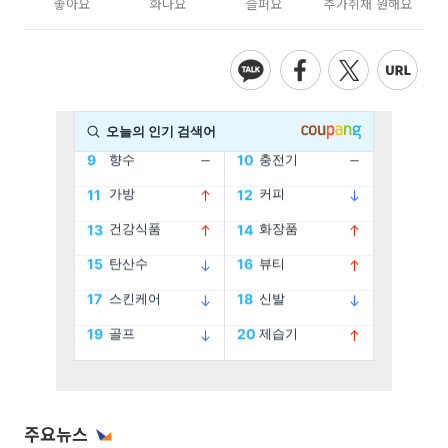
좋아요
화나요
슬퍼요
추가취재 원해요
주요뉴스