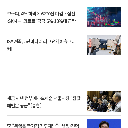
코스피, 4% 하락에 6270선 마감…삼전
·SK하닉 '와르르' 각각 6%·10%대 급락
ISA 계좌, 5년마다 깨라고요? [이슈크래
커]
세금 꺼낸 정부에…오세훈 서울시장 “집값
해법은 공급” [종합]
李 "폭염은 국가적 기후재난"…냉방·전력