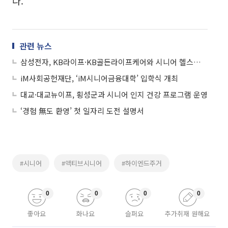
다.
관련 뉴스
삼성전자, KB라이프·KB골든라이프케어와 시니어 헬스케어 혁신 선도
iM사회공헌재단, ‘iM시니어금융대학’ 입학식 개최
대교·대교뉴이프, 횡성군과 시니어 인지 건강 프로그램 운영
‘경험 無도 환영’ 첫 일자리 도전 설명서
#시니어
#액티브시니어
#하이엔드주거
0
0
0
0
좋아요
화나요
슬퍼요
추가취재 원해요