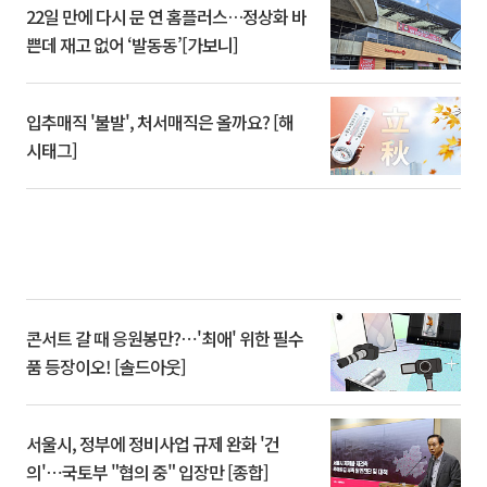
22일 만에 다시 문 연 홈플러스…정상화 바
쁜데 재고 없어 ‘발동동’[가보니]
입추매직 '불발', 처서매직은 올까요? [해
시태그]
콘서트 갈 때 응원봉만?⋯'최애' 위한 필수
품 등장이오! [솔드아웃]
서울시, 정부에 정비사업 규제 완화 '건
의'⋯국토부 "협의 중" 입장만 [종합]