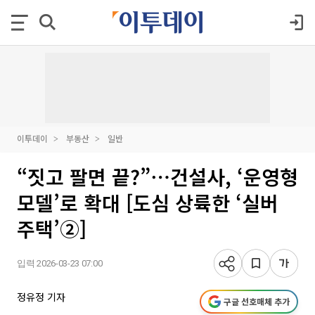
이투데이
부동산
일반
“짓고 팔면 끝?”⋯건설사, ‘운영형
모델’로 확대 [도심 상륙한 ‘실버
주택’②]
입력 2026-03-23 07:00
정유정 기자
구글 선호매체 추가