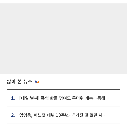
많이 본 뉴스
[내일 날씨] 폭염 한풀 꺾여도 무더위 계속⋯동해안 이틀 연속 비
1.
임영웅, 어느덧 데뷔 10주년⋯"가진 것 없던 시절, 내 앞엔 20명의 팬뿐"
2.