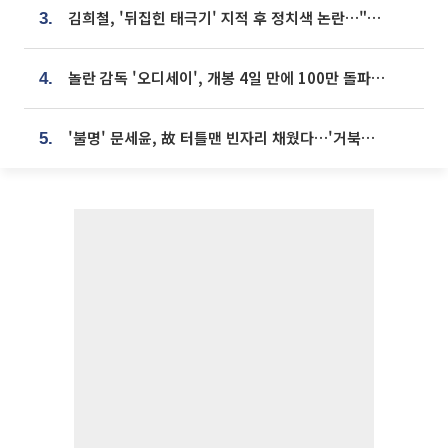
김희철, '뒤집힌 태극기' 지적 후 정치색 논란…"좌우 떠나 우리나라 국기"
3.
놀란 감독 '오디세이', 개봉 4일 만에 100만 돌파⋯'왕사남' 보다 빠르다
4.
'불명' 문세윤, 故 터틀맨 빈자리 채웠다…'거북이' 눈물의 최종 우승
5.