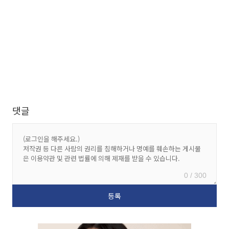
댓글
0 / 300