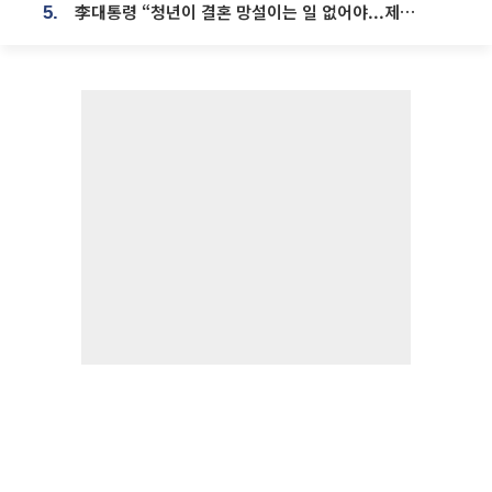
李대통령 “청년이 결혼 망설이는 일 없어야...제도상 불이익 조사”
5.