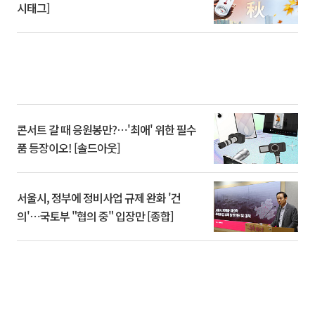
시태그]
콘서트 갈 때 응원봉만?⋯'최애' 위한 필수
품 등장이오! [솔드아웃]
서울시, 정부에 정비사업 규제 완화 '건
의'⋯국토부 "협의 중" 입장만 [종합]