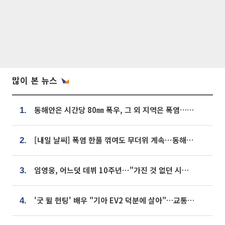
많이 본 뉴스
동해안은 시간당 80㎜ 폭우, 그 외 지역은 폭염…‘극과 극 날씨’
1.
[내일 날씨] 폭염 한풀 꺾여도 무더위 계속⋯동해안 이틀 연속 비
2.
임영웅, 어느덧 데뷔 10주년⋯"가진 것 없던 시절, 내 앞엔 20명의 팬뿐"
3.
'굿 윌 헌팅' 배우 "기아 EV2 덕분에 살아"…교통사고 후 안전성 극찬
4.