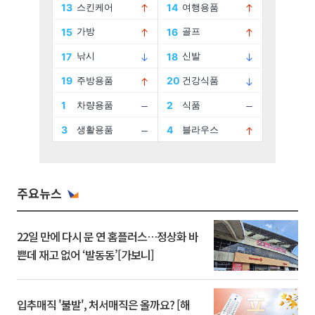
주요뉴스
22일 만에 다시 문 연 홈플러스…정상화 바
쁜데 재고 없어 ‘발동동’[가보니]
입추매직 '불발', 처서매직은 올까요? [해