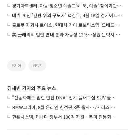
경기아트센터, 아동·청소년 예술교육 '툭, 예술' 참여기관·강사 모집…도내 돌봄기관 45개소 지원
데뷔 70년 '건반 위의 구도자' 백건우, 4월 18일 경기아트센터서 슈베르트와 마주 선다
클로봇 자회사 로아스, 현대차·기아 로보틱스랩 ‘모베드 얼라이언스’ 참여
美 클래리티 법안 연내 통과 가능성 13%…상원 문턱서 제동
#기아
#PV5
김채빈 기자의 주요 뉴스
"전동화에도 입힌 안전 DNA" 전기 플래그십 SUV 볼보 'EX90'
BMW코리아, 8월 온라인 한정판 3종 출시…7시리즈·X7·M340i 투어링
한온시스템, 캐나다 정부서 100억 지원…북미 전동화 시장 가속