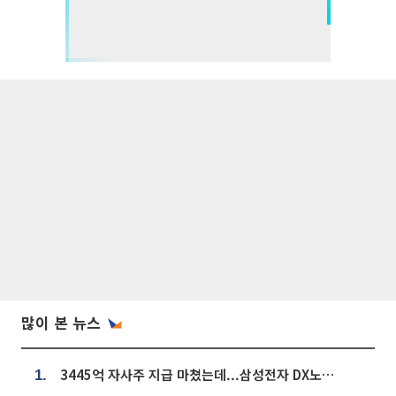
많이 본 뉴스
3445억 자사주 지급 마쳤는데...삼성전자 DX노조, 뒤늦은 '떼쓰기 집회'
1.