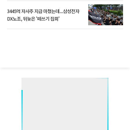
3445억 자사주 지급 마쳤는데...삼성전자
DX노조, 뒤늦은 '떼쓰기 집회'