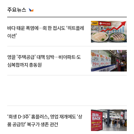
주요뉴스
바다 태운 폭염에…회 한 접시도 ‘히트플레
이션’
영끌 '주택공급' 대책 임박⋯비아파트·도
심복합까지 총동원
‘회생 D-3주’ 홈플러스, 영업 재개에도 ‘상
품 공급망’ 복구가 생존 관건