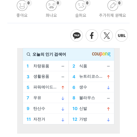
0
0
0
0
좋아요
화나요
슬퍼요
추가취재 원해요