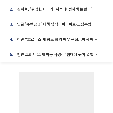
김희철, '뒤집힌 태극기' 지적 후 정치색 논란…"좌우 떠나 우리나라 국기"
2.
영끌 '주택공급' 대책 임박⋯비아파트·도심복합까지 총동원
3.
이란 “호르무즈 새 항로 합의 매우 근접...미국 배상 먼저”
4.
천안 교회서 11세 아동 사망…“침대에 묶여 있었다” 진술 확보
5.