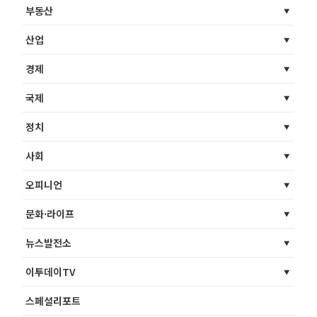
부동산
산업
경제
국제
정치
사회
오피니언
문화·라이프
뉴스발전소
이투데이TV
스페셜리포트