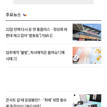
주요뉴스
22일 만에 다시 문 연 홈플러스…정상화 바
쁜데 재고 없어 ‘발동동’[가보니]
입추매직 '불발', 처서매직은 올까요? [해
시태그]
콘서트 갈 때 응원봉만?⋯'최애' 위한 필수
품 등장이오! [솔드아웃]