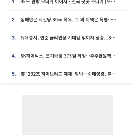
35도 안팎 무더위 이어져…전국 곳곳 소나기 [오늘 날씨]
1.
동해안은 시간당 80㎜ 폭우, 그 외 지역은 폭염…‘극과 극 날씨’
2.
뉴욕증시, 연준 금리인상 기대감 꺾이자 상승...S&P500 사상 최고치 [종합]
3.
SK하이닉스, 분기배당 375원 확정…주주환원책 9월로 앞당겨 발표
4.
美 ‘232조 하이브리드 제재’ 임박…K-태양광, 불확실성 털고 날개 다나
5.