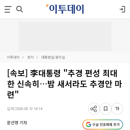
이투데이
정치
대통령실/총리실
[속보] 李대통령 "추경 편성 최대
한 신속히…밤 새서라도 추경안 마
련"
입력 2026-03-12 14:14
문선영 기자
구글 선호매체 추가