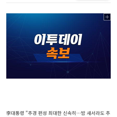
李대통령 "추경 편성 최대한 신속히…밤 새서라도 추