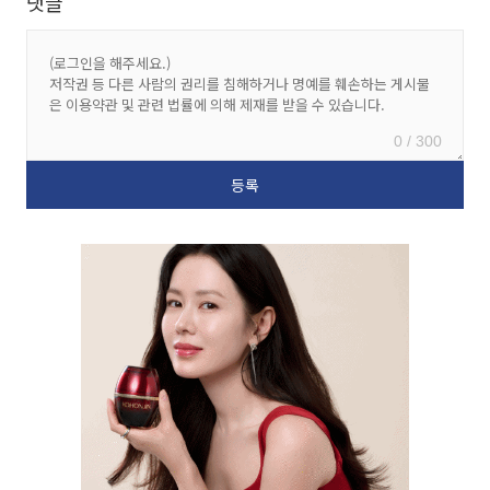
댓글
0 / 300