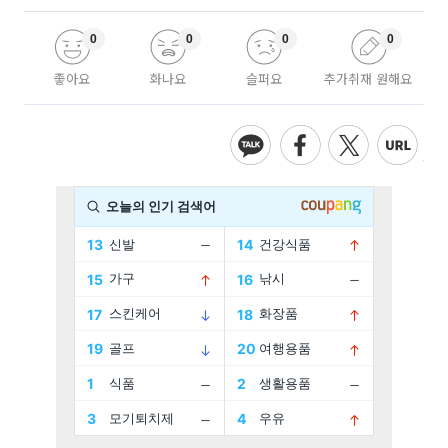
0
0
0
0
좋아요
화나요
슬퍼요
추가취재 원해요