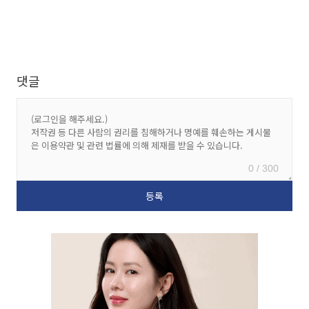
댓글
0 / 300