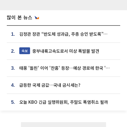
많이 본 뉴스
김정관 장관 “반도체 성과급, 주총 승인 받도록”…상법·자본시장법 개정 시사
1.
중부내륙고속도로서 미상 폭발물 발견
속보
2.
태풍 '돌핀' 이어 '찬홈' 등장…예상 경로에 한국 '한숨'
3.
급등한 국제 금값…국내 금시세는?
4.
오늘 KBO 긴급 실행위원회, 주말도 폭염취소 될까
5.