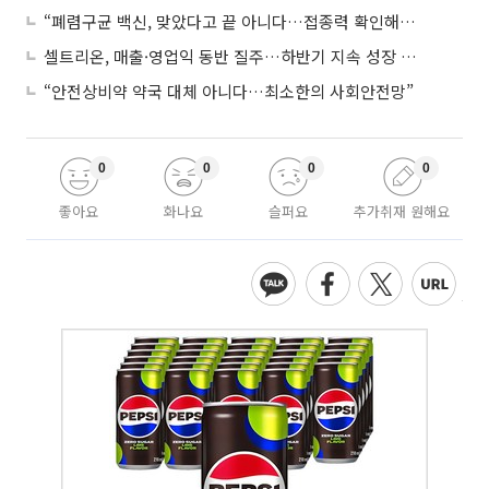
“폐렴구균 백신, 맞았다고 끝 아니다…접종력 확인해야”
셀트리온, 매출·영업익 동반 질주…하반기 지속 성장 전망에 주목
“안전상비약 약국 대체 아니다…최소한의 사회안전망”
0
0
0
0
좋아요
화나요
슬퍼요
추가취재 원해요