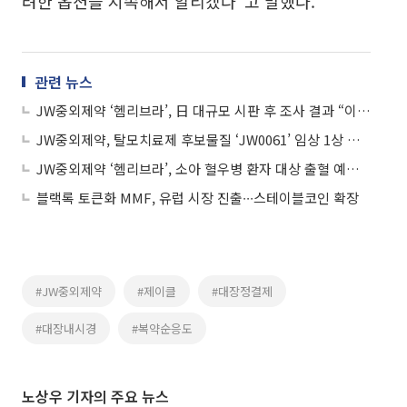
려한 옵션을 지속해서 알리겠다”고 말했다.
관련 뉴스
JW중외제약 ‘헴리브라’, 日 대규모 시판 후 조사 결과 “이상 반응 없어”
JW중외제약, 탈모치료제 후보물질 ‘JW0061’ 임상 1상 승인
JW중외제약 ‘헴리브라’, 소아 혈우병 환자 대상 출혈 예방 효과·안전성 재확인
블랙록 토큰화 MMF, 유럽 시장 진출∙∙∙스테이블코인 확장
#JW중외제약
#제이클
#대장정결제
#대장내시경
#복약순응도
노상우 기자의 주요 뉴스