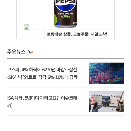
주요뉴스
코스피, 4% 하락에 6270선 마감…삼전
·SK하닉 '와르르' 각각 6%·10%대 급락
ISA 계좌, 5년마다 깨라고요? [이슈크래
커]