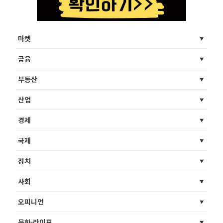
마켓
금융
부동산
산업
경제
국제
정치
사회
오피니언
문화·라이프