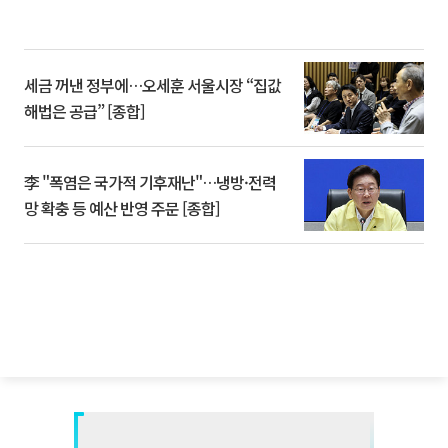
세금 꺼낸 정부에…오세훈 서울시장 “집값
해법은 공급” [종합]
李 "폭염은 국가적 기후재난"…냉방·전력
망 확충 등 예산 반영 주문 [종합]