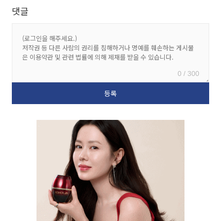
댓글
0 / 300