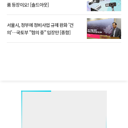
품 등장이오! [솔드아웃]
서울시, 정부에 정비사업 규제 완화 '건
의'⋯국토부 "협의 중" 입장만 [종합]