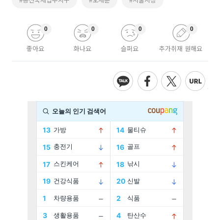
0
0
0
0
좋아요
화나요
슬퍼요
추가취재 원해요