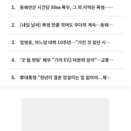
동해안은 시간당 80㎜ 폭우, 그 외 지역은 폭염…‘극과 극 날씨’
1.
[내일 날씨] 폭염 한풀 꺾여도 무더위 계속⋯동해안 이틀 연속 비
2.
임영웅, 어느덧 데뷔 10주년⋯"가진 것 없던 시절, 내 앞엔 20명의 팬뿐"
3.
'굿 윌 헌팅' 배우 "기아 EV2 덕분에 살아"…교통사고 후 안전성 극찬
4.
李대통령 “청년이 결혼 망설이는 일 없어야...제도상 불이익 조사”
5.