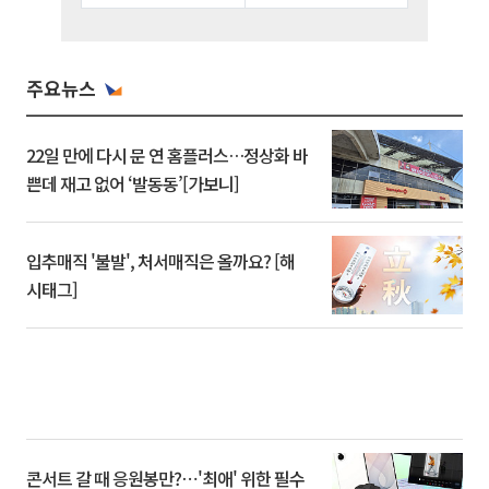
주요뉴스
22일 만에 다시 문 연 홈플러스…정상화 바
쁜데 재고 없어 ‘발동동’[가보니]
입추매직 '불발', 처서매직은 올까요? [해
시태그]
콘서트 갈 때 응원봉만?⋯'최애' 위한 필수