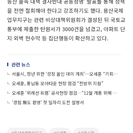
동산 졸속 대책 결사반대 공동성명’ 발표를 통해 정책
을 전면 철회해야 한다고 강조하기도 했다. 용산국제
업무지구는 관련 비상대책위원회가 결성된 뒤 국토교
통부에 제출한 탄원서가 3000건을 넘겼고, 아파트 단
지 외벽 현수막 등 집단행동이 확산하고 있다.
관련 뉴스
서울시, 청년 위한 ‘성장 올인 데이 개최’⋯오세훈 “기회가 찾아오는 도시 만들겠다”
오세훈, 풍납동 모아타운 현장 점검 “전방위 지원”
오세훈 ‘위례선 트램’ 공사현장 점검…“12월 개통 위해 행정력 총동원”
‘경험 無도 환영’ 첫 일자리 도전 설명서
#용산국제업무지구
#오세훈
#서울시장