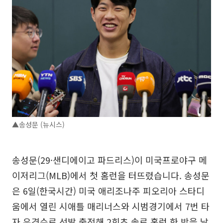
▲송성문 (뉴시스)
송성문(29·샌디에이고 파드리스)이 미국프로야구 메
이저리그(MLB)에서 첫 홈런을 터뜨렸습니다. 송성문
은 6일(한국시간) 미국 애리조나주 피오리아 스타디
움에서 열린 시애틀 매리너스와 시범경기에서 7번 타
자 유격수로 선발 출전해 2회초 솔로 홈런 한 방을 날