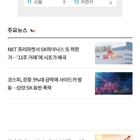
주요뉴스
NXT 프리마켓서 SK하이닉스 또 하한
가⋯‘11주 거래’에 시초가 왜곡
코스피, 장중 5%대 급락에 사이드카 발
동…삼성·SK 동반 폭락