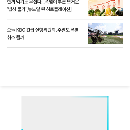
한끼 먹기도 무섭다...폭염이 부른 뜨거운
‘밥상 물가’[뉴노멀 된 히트플레이션]
오늘 KBO 긴급 실행위원회, 주말도 폭염
취소 될까