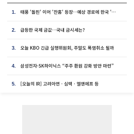
태풍 '돌핀' 이어 '찬홈' 등장…예상 경로에 한국 '한숨'
1.
급등한 국제 금값…국내 금시세는?
2.
오늘 KBO 긴급 실행위원회, 주말도 폭염취소 될까
3.
삼성전자·SK하이닉스 “주주 환원 강화 방안 마련”
4.
[오늘의 IR] 고려아연ㆍ심텍ㆍ엘앤에프 등
5.