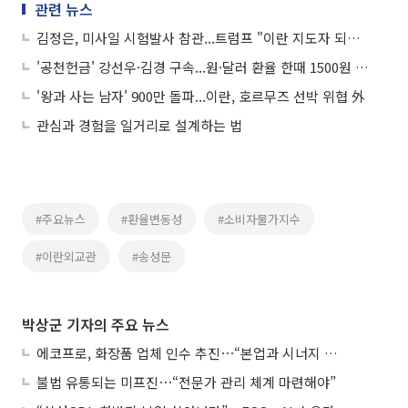
관련 뉴스
김정은, 미사일 시험발사 참관...트럼프 "이란 지도자 되고자 하면 결국 죽는다" 外
'공천헌금' 강선우·김경 구속...원·달러 환율 한때 1500원 돌파 外
'왕과 사는 남자' 900만 돌파...이란, 호르무즈 선박 위협 外
관심과 경험을 일거리로 설계하는 법
#주요뉴스
#환율변동성
#소비자물가지수
#이란외교관
#송성문
박상군 기자의 주요 뉴스
에코프로, 화장품 업체 인수 추진⋯“본업과 시너지 부족”
불법 유통되는 미프진⋯“전문가 관리 체계 마련해야”