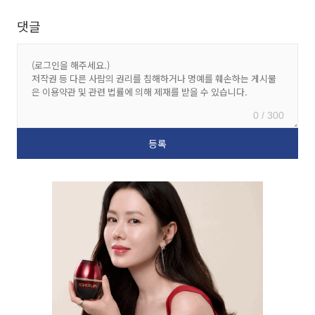
댓글
0 / 300