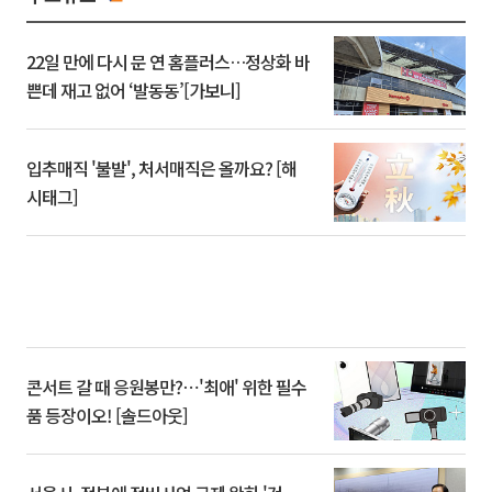
22일 만에 다시 문 연 홈플러스…정상화 바
쁜데 재고 없어 ‘발동동’[가보니]
입추매직 '불발', 처서매직은 올까요? [해
시태그]
콘서트 갈 때 응원봉만?⋯'최애' 위한 필수
품 등장이오! [솔드아웃]