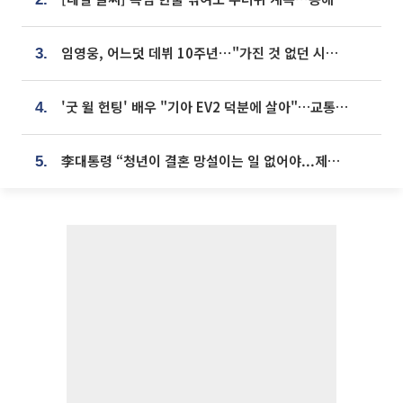
임영웅, 어느덧 데뷔 10주년⋯"가진 것 없던 시절, 내 앞엔 20명의 팬뿐"
3.
'굿 윌 헌팅' 배우 "기아 EV2 덕분에 살아"…교통사고 후 안전성 극찬
4.
李대통령 “청년이 결혼 망설이는 일 없어야...제도상 불이익 조사”
5.