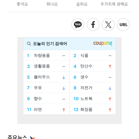
좋아요
화나요
슬퍼요
추가취재 원해요
주요뉴스