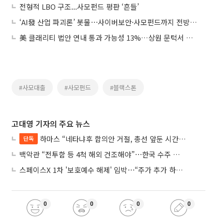
전형적 LBO 구조...사모펀드 평판 ‘흔들’
‘AI發 산업 파괴론’ 봇물⋯사이버보안·사모펀드까지 전방위 확산
美 클래리티 법안 연내 통과 가능성 13%…상원 문턱서 제동
#사모대출
#사모펀드
#블랙스톤
고대영 기자의 주요 뉴스
하마스 “네타냐후 합의안 거절, 총선 앞둔 시간 끌기”
단독
백악관 “전투함 등 4척 해외 건조해야”⋯한국 수주 기대
스페이스X 1차 '보호예수 해제' 임박⋯“주가 추가 하락 가능성”
0
0
0
0