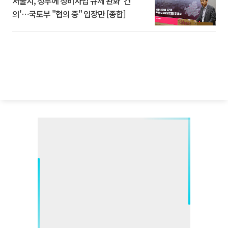
서울시, 정부에 정비사업 규제 완화 '건
의'⋯국토부 "협의 중" 입장만 [종합]