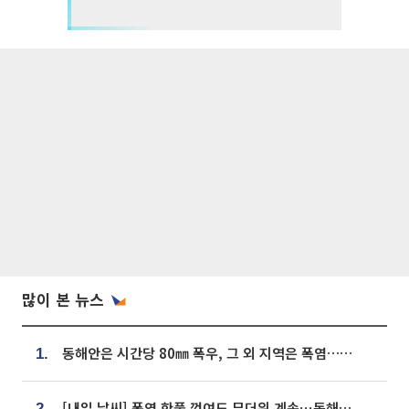
많이 본 뉴스
동해안은 시간당 80㎜ 폭우, 그 외 지역은 폭염…‘극과 극 날씨’
1.
[내일 날씨] 폭염 한풀 꺾여도 무더위 계속⋯동해안 이틀 연속 비
2.