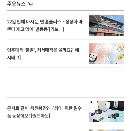
주요뉴스
22일 만에 다시 문 연 홈플러스…정상화 바
쁜데 재고 없어 ‘발동동’[가보니]
입추매직 '불발', 처서매직은 올까요? [해
시태그]
콘서트 갈 때 응원봉만?⋯'최애' 위한 필수
품 등장이오! [솔드아웃]