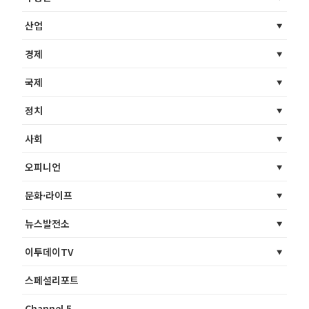
산업
경제
국제
정치
사회
오피니언
문화·라이프
뉴스발전소
이투데이TV
스페셜리포트
Channel 5