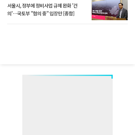
서울시, 정부에 정비사업 규제 완화 '건
의'⋯국토부 "협의 중" 입장만 [종합]