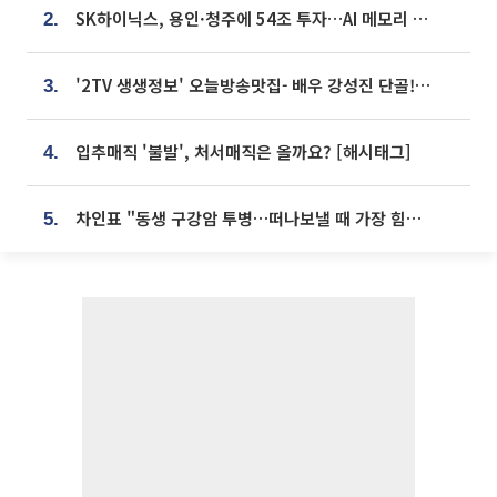
SK하이닉스, 용인·청주에 54조 투자…AI 메모리 생산기지 키운다
2.
'2TV 생생정보' 오늘방송맛집- 배우 강성진 단골! 쌀국수ㆍ푸팟퐁 커리 맛집 '블○○○'
3.
입추매직 '불발', 처서매직은 올까요? [해시태그]
4.
차인표 "동생 구강암 투병…떠나보낼 때 가장 힘들었다”
5.