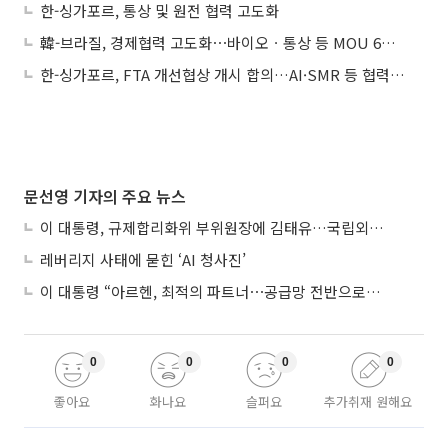
한-싱가포르, 통상 및 원전 협력 고도화
韓-브라질, 경제협력 고도화⋯바이오ㆍ통상 등 MOU 6건 체결
한-싱가포르, FTA 개선협상 개시 합의…AI·SMR 등 협력 MOU 5건 체결
문선영 기자의 주요 뉴스
이 대통령, 규제합리화위 부위원장에 김태유…국립외교원장 김흥규
레버리지 사태에 묻힌 ‘AI 청사진’
이 대통령 “아르헨, 최적의 파트너⋯공급망 전반으로 확대”
0
0
0
0
좋아요
화나요
슬퍼요
추가취재 원해요