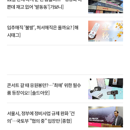
쁜데 재고 없어 ‘발동동’[가보니]
입추매직 '불발', 처서매직은 올까요? [해
시태그]
콘서트 갈 때 응원봉만?⋯'최애' 위한 필수
품 등장이오! [솔드아웃]
서울시, 정부에 정비사업 규제 완화 '건
의'⋯국토부 "협의 중" 입장만 [종합]