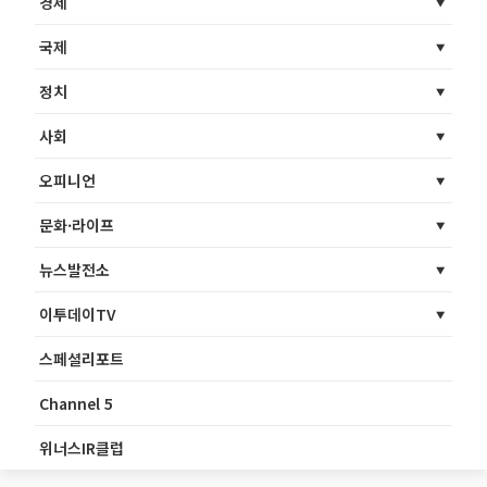
경제
국제
정치
사회
오피니언
문화·라이프
뉴스발전소
이투데이TV
스페셜리포트
Channel 5
위너스IR클럽