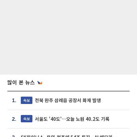
많이 본 뉴스
전북 완주 삼례읍 공장서 화재 발생
속보
1.
서울도 '40도'…오늘 노원 40.2도 기록
속보
2.