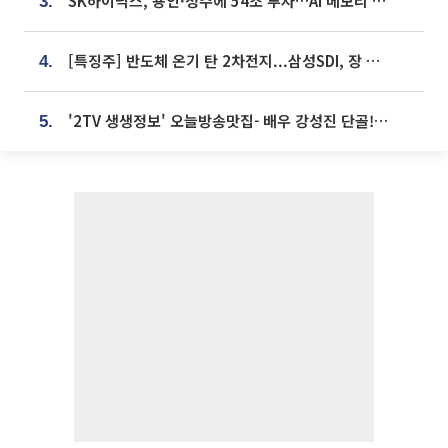
SK하이닉스, 용인·청주에 54조 투자…AI 메모리 생산기지 키운다
3.
[특징주] 반도체 온기 탄 2차전지...삼성SDI, 장 초반 7% 넘게 껑충
4.
'2TV 생생정보' 오늘방송맛집- 배우 강성진 단골! 쌀국수ㆍ푸팟퐁 커리 맛집 '블○○○'
5.