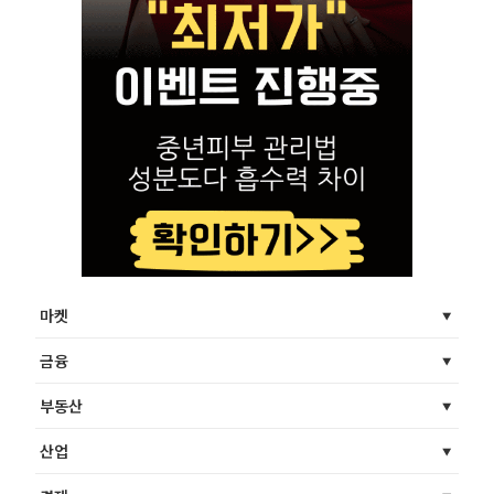
마켓
금융
부동산
산업