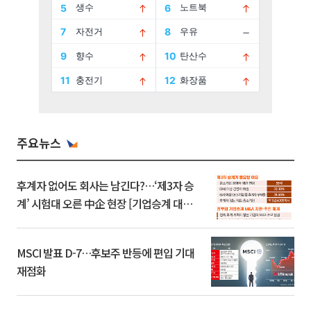
주요뉴스
후계자 없어도 회사는 남긴다?…‘제3자 승
계’ 시험대 오른 中企 현장 [기업승계 대전
환]
MSCI 발표 D-7…후보주 반등에 편입 기대
재점화