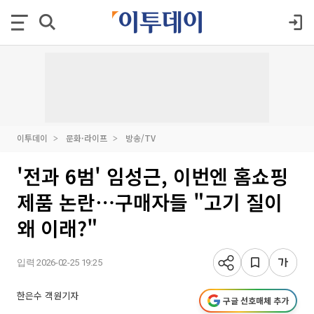
이투데이
문화·라이프
방송/TV
'전과 6범' 임성근, 이번엔 홈쇼핑
제품 논란⋯구매자들 "고기 질이
왜 이래?"
입력 2026-02-25 19:25
한은수 객원기자
구글 선호매체 추가