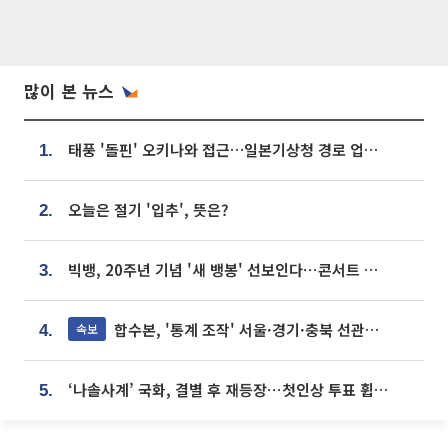
많이 본 뉴스
태풍 '돌핀' 오키나와 접근…일본기상청 경로 업데이트
1.
오늘은 절기 '입추', 뜻은?
2.
빅뱅, 20주년 기념 '새 뱅봉' 선보인다⋯콘서트 앞두고 팝업 개최
3.
합수본, '통계 조작' 서울·경기·충북 선관위 등 추가 압수수색
속보
4.
‘나솔사계’ 국화, 결별 후 재등장⋯첫인상 투표 휩쓸고 ‘인기녀’ 등극
5.