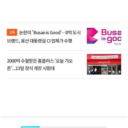
논란의 'Busan is Good'…8억 도시
단독
브랜드, 용산 대통령실 CI 업체가 수행
2000억 수혈받은 홈플러스 ‘오늘 가오
픈’...13일 정식 개장 시험대