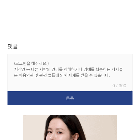
댓글
0 / 300