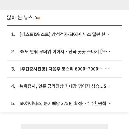
많이 본 뉴스
[베스트&워스트] 삼성전자·SK하이닉스 밀린 한 주…상상인증권은 85% 급등
1.
35도 안팎 무더위 이어져…전국 곳곳 소나기 [오늘 날씨]
2.
[주간증시전망] 다음주 코스피 6000~7000⋯“外人 수급은 정책이 변수”
3.
뉴욕증시, 연준 금리인상 기대감 꺾이자 상승...S&P500 사상 최고치 [종합]
4.
SK하이닉스, 분기배당 375원 확정…주주환원책 9월로 앞당겨 발표
5.