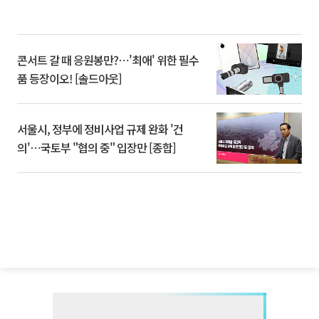
콘서트 갈 때 응원봉만?⋯'최애' 위한 필수
품 등장이오! [솔드아웃]
서울시, 정부에 정비사업 규제 완화 '건
의'⋯국토부 "협의 중" 입장만 [종합]