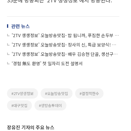
35분에 방송되는 '2TV 생생정보'에서 방송된다.
관련 뉴스
'2TV 생생정보' 오늘방송맛집- 밥 됩니까, 푸짐한 손두부 정식 맛집 '서○○○○○'
'2TV 생생정보' 오늘방송맛집- 장사의 신, 특급 보양식! 오리 볶음탕 맛집 '오○○'
'2TV 생생정보' 오늘방송맛집- 배우 김승현 단골, 생선구이→제육볶음 맛집 '행○'
‘경험 無도 환영’ 첫 일자리 도전 설명서
#2TV생생정보
#오늘방송맛집
#결정적한수
#대구맛집
#생방송투데이
장유진 기자의 주요 뉴스