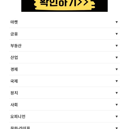
마켓
금융
부동산
산업
경제
국제
정치
사회
오피니언
문화·라이프