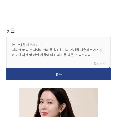
댓글
0 / 300