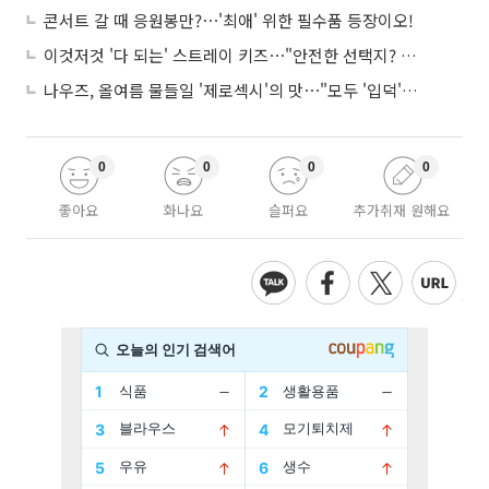
콘서트 갈 때 응원봉만?⋯'최애' 위한 필수품 등장이오!
이것저것 '다 되는' 스트레이 키즈⋯"안전한 선택지? 도전이 재밌죠"
나우즈, 올여름 물들일 '제로섹시'의 맛⋯"모두 '입덕'시킬 것"
0
0
0
0
좋아요
화나요
슬퍼요
추가취재 원해요