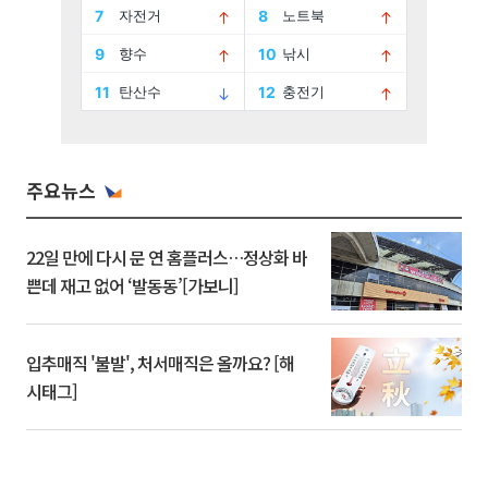
주요뉴스
22일 만에 다시 문 연 홈플러스…정상화 바
쁜데 재고 없어 ‘발동동’[가보니]
입추매직 '불발', 처서매직은 올까요? [해
시태그]