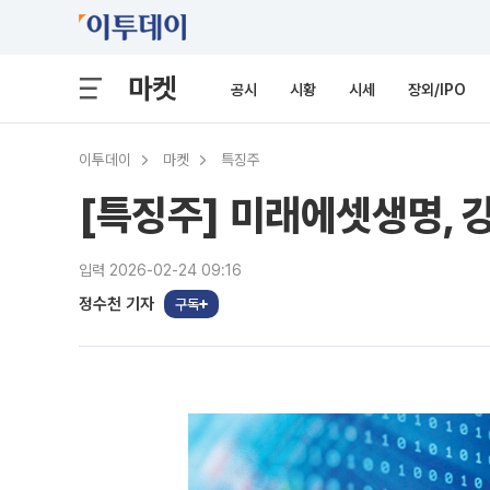
마켓
공시
시황
시세
장외/IPO
이투데이
마켓
특징주
[특징주] 미래에셋생명, 
입력 2026-02-24 09:16
정수천 기자
구독