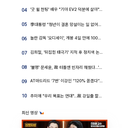
'굿 윌 헌팅' 배우 "기아 EV2 덕분에 살아"…교통사고 후 안전성 극찬
04
05
李대통령 “청년이 결혼 망설이는 일 없어야...제도상 불이익 조사”
놀란 감독 '오디세이', 개봉 4일 만에 100만 돌파⋯'왕사남' 보다 빠르다
06
김희철, '뒤집힌 태극기' 지적 후 정치색 논란…"좌우 떠나 우리나라 국기"
07
08
'불명' 문세윤, 故 터틀맨 빈자리 채웠다…'거북이' 눈물의 최종 우승
AT마드리드 ‘7번’ 이강인 “120% 쏟겠다”⋯시메오네 감독 “필요한 선수”
09
10
추미애 "우리 목표는 연대"…故 강일출 할머니 흉상 제막
최신 영상