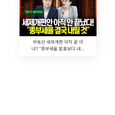
부동산 세제개편 아직 끝 아
냐? "종부세율 발표보다 내릴
것" 장기거주·양도세 전망 I 집
땅지성 I 김인만, 진미윤