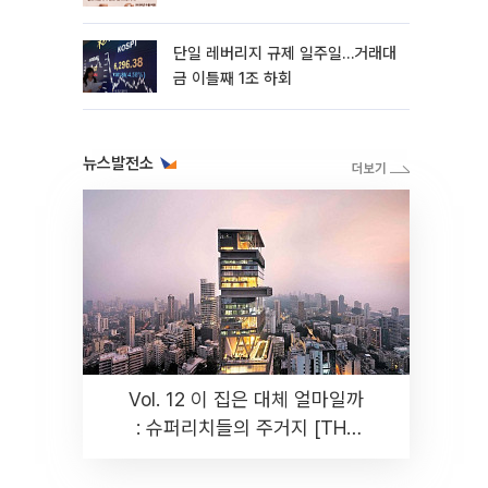
까지 튼튼”
단일 레버리지 규제 일주일…거래대
금 이틀째 1조 하회
뉴스발전소
Vol. 12 이 집은 대체 얼마일까
: 슈퍼리치들의 주거지 [THE
RARE]