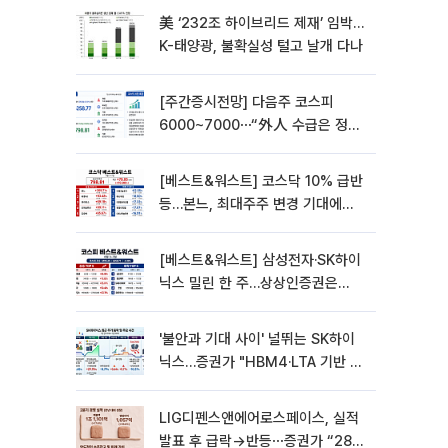
美 ‘232조 하이브리드 제재’ 임박…
K-태양광, 불확실성 털고 날개 다나
[주간증시전망] 다음주 코스피
6000~7000⋯“外人 수급은 정책
이 변수”
[베스트&워스트] 코스닥 10% 급반
등…본느, 최대주주 변경 기대에
270% 폭등
[베스트&워스트] 삼성전자·SK하이
닉스 밀린 한 주…상상인증권은
85% 급등
'불안과 기대 사이' 널뛰는 SK하이
닉스…증권가 "HBM4·LTA 기반 펀
터멘털 견고"
LIG디펜스앤에어로스페이스, 실적
발표 후 급락→반등⋯증권가 “28년