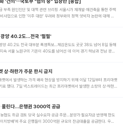
 '건의'⋯국토부 "협의 중" 입장만 [종합]
급 부족 원인진단 및 대책 관련 브리핑 서울시가 재개발·재건축을 통한 주택
비사업으로 인한 '이주 대란' 우려와 정부와의 정책 엇박자 논란에 대해 정
실장은 2031년까지 31만 가구 착공 목표에 차질이 없다는 입장이나,
·광양 40.2도…전국 '펄펄'
·광양 40.2도 전국 대부분 폭염특보…체감온도도 곳곳 38도 넘어 8일 동해
지속 서울 노원구의 기온이 40도를 넘어선 데 이어 경기 하남과 전남 광양
. 전국 대부분 지역에 폭염특보가 내려진 가운데 곳곳에서 39~40도 안팎
켓 상·하한가 주문 한시 금지
마켓에서 발생하는 가격 왜곡 현상을 방지하기 위해 이달 12일부터 프리마켓
기로 했다. 7일 넥스트레이드는 최근 프리마켓에서 발생한 소량의 상·하한
, 주문 오류로 인한 가격 급등락을 최소화하기 위한 비상 대응방안을 발표
 풀린다…은행권 3000억 공급
리·농협도 취급 검토 당국 실수요자 공급 주문…분양가·필요자금 반영해 한도
에이치방배’에 주요 은행들이 3000억원 규모의 잔금대출을 공급한다. 우리
하고 있어 향후 공급 규모가 늘어날 전망이다. 7일 금융권에 따르면 KB국