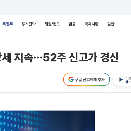
특징주
투자전략
채권/펀드
환율
국제시황
일반
강세 지속⋯52주 신고가 경신
기사
구글 선호매체 추가