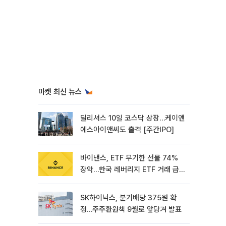
마켓 최신 뉴스
딜리셔스 10일 코스닥 상장…케이앤
에스아이앤씨도 출격 [주간IPO]
바이낸스, ETF 무기한 선물 74%
장악…한국 레버리지 ETF 거래 급
증 [e가상자산]
SK하이닉스, 분기배당 375원 확
정…주주환원책 9월로 앞당겨 발표