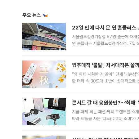
주요 뉴스
22일 만에 다시 문 연 홈플러스
서울월드컵경기장점 67명 출근해 재개점 
연 홈플러스 서울월드컵경기장점. 7일 
우유, 과일 같은 신선식품이 차근차근 자
입추매직 '불발', 처서매직은 올
“와 이제 시원한 거 같아” 단체 ‘뇌손상
한 더위 속 30도대 초반이 상대적으로
지역에 있었습니다. 7월 말에는 서풍과
콘서트 갈 때 응원봉만?⋯'최애'
지금 화제 되는 패션·뷰티 트렌드를 소개
따라 제품을 사는 '디토(Ditto) 소비
어디일까요? 아이돌 콘서트 시작을 기다