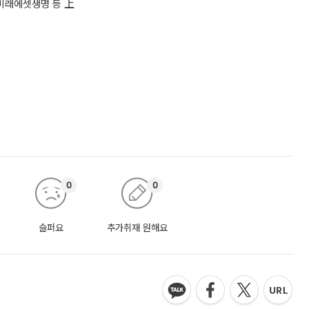
미래에셋생명 등 上
0
0
슬퍼요
추가취재 원해요