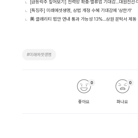
[급등락주 짚어보기] 전력망 확충·밸류업 기대감…대원전선·
[특징주] 미래에셋생명, 상법 개정 수혜 기대감에 '상한가'
美 클래리티 법안 연내 통과 가능성 13%…상원 문턱서 제동
#미래에셋생명
0
0
좋아요
화나요