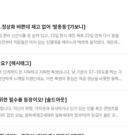
…정상화 바쁜데 재고 없어 ‘발동동’[가보니]
준비 신선식품 등 순차 입고…13일 정식 개장 목표 22일 만에 다시 문을
오전부터 직원들은 비어 있는 진열대를 채우느라 바쁘게 움직였다. 계란과
리를 잡기 시작했지만, 매장 곳곳엔 여전히 텅 빈 매대가 먼저 눈에 들어왔
까요? [해시태그]
’의 단계까지 온 지독하고 지독한 폭염입니다. 낮 기온이 37~39도를 찍는 극
 선선하게 느껴질 지경인데요. 이번 폭염의 중심은 처음 영남을 비롯한 동쪽
 북서풍이 산맥을 넘어 영남 쪽으로 내려오면서 뜨겁고 건조해졌는데요.
 위한 필수품 등장이오! [솔드아웃]
합니다. 자신의 취향, 가치관과 유사하거나 인기 있는 인물 혹은 콘텐츠를
'가 자리 잡은 오늘, 잘파세대(Z세대와 알파세대의 합성어)의 눈길이 쏠린 곳은
리는 공연장. 응원봉만큼이나 눈에 띄는 게 있습니다. 공연이 시작되기