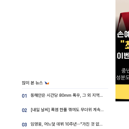
많이 본 뉴스
동해안은 시간당 80㎜ 폭우, 그 외 지역은 폭염…‘극과 극 날씨’
01
[내일 날씨] 폭염 한풀 꺾여도 무더위 계속⋯동해안 이틀 연속 비
02
임영웅, 어느덧 데뷔 10주년⋯"가진 것 없던 시절, 내 앞엔 20명의 팬뿐"
03