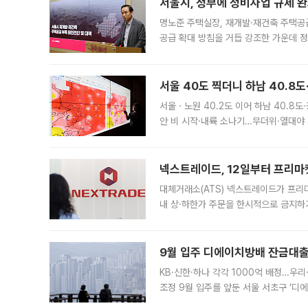
서울시, 정부에 정비사업 규제 완화
명노준 주택실장, 재개발·재건축 주택공
공급 확대 방침을 거듭 강조한 가운데 정
면 반박하고 나섰다. 명노준 서울시 주택
서울 40도 찍더니 하남 40.8도
서울ㆍ노원 40.2도 이어 하남 40.8도
안 비 시작·내륙 소나기…무더위·열대야 
에서도 40도를 웃도는 기온이 관측됐다
의 극심한
넥스트레이드, 12일부터 프리마
대체거래소(ATS) 넥스트레이드가 프리
내 상·하한가 주문을 한시적으로 금지하
가 체결 사례와 관련해 설명자료를 내고
9월 입주 디에이치방배 잔금대출
KB·신한·하나 각각 1000억 배정…우
조정 9월 입주를 앞둔 서울 서초구 ‘디
은행과 NH농협은행도 대출 취급을 검토