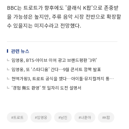
BBC는 트로트가 향후에도 '클래식 K팝'으로 존중받
을 가능성은 높지만, 주류 음악 시장 전반으로 확장할
수 있을지는 미지수라고 전망했다.
관련 뉴스
임영웅, BTS·아이브 이어 광고 브랜드평판 '3위'
임영웅, 또 ‘스타디움’ 간다⋯9월 콘서트 깜짝 발표
현역가왕3, 트로트 공식을 깼다…아이돌·뮤지컬까지 통했다
‘경험 無도 환영’ 첫 일자리 도전 설명서
#트로트
#임영웅
#남진
#나훈아
#K팝