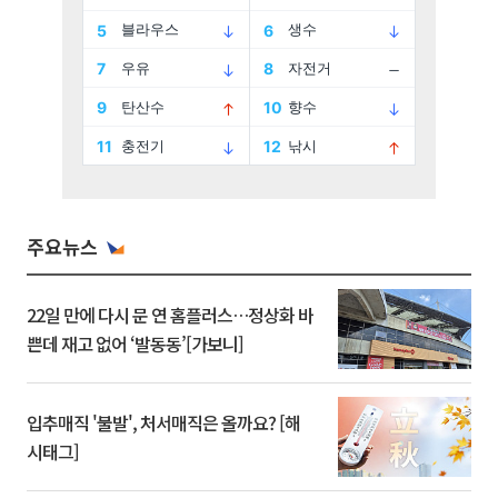
주요뉴스
22일 만에 다시 문 연 홈플러스…정상화 바
쁜데 재고 없어 ‘발동동’[가보니]
입추매직 '불발', 처서매직은 올까요? [해
시태그]