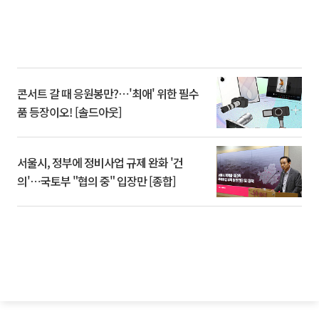
콘서트 갈 때 응원봉만?⋯'최애' 위한 필수
품 등장이오! [솔드아웃]
서울시, 정부에 정비사업 규제 완화 '건
의'⋯국토부 "협의 중" 입장만 [종합]