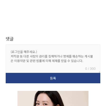
댓글
0 / 300