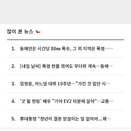
많이 본 뉴스
동해안은 시간당 80㎜ 폭우, 그 외 지역은 폭염…‘극과 극 날씨’
1.
[내일 날씨] 폭염 한풀 꺾여도 무더위 계속⋯동해안 이틀 연속 비
2.
임영웅, 어느덧 데뷔 10주년⋯"가진 것 없던 시절, 내 앞엔 20명의 팬뿐"
3.
'굿 윌 헌팅' 배우 "기아 EV2 덕분에 살아"…교통사고 후 안전성 극찬
4.
李대통령 “청년이 결혼 망설이는 일 없어야...제도상 불이익 조사”
5.