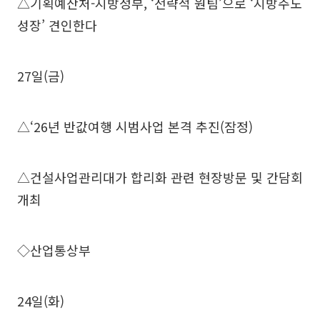
△기획예산처-지방정부, ‘전략적 원팀’으로 ‘지방주도
성장’ 견인한다
27일(금)
△‘26년 반값여행 시범사업 본격 추진(잠정)
△건설사업관리대가 합리화 관련 현장방문 및 간담회
개최
◇산업통상부
24일(화)