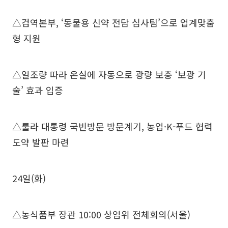
△검역본부, ‘동물용 신약 전담 심사팀’으로 업계맞춤
형 지원
△일조량 따라 온실에 자동으로 광량 보충 ‘보광 기
술’ 효과 입증
△룰라 대통령 국빈방문 방문계기, 농업·K-푸드 협력
도약 발판 마련
24일(화)
△농식품부 장관 10:00 상임위 전체회의(서울)