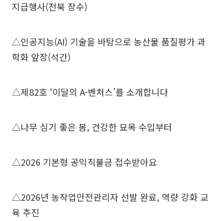
지급행사(전북 장수)
△인공지능(AI) 기술을 바탕으로 농산물 품질평가 과
학화 앞장(석간)
△제82호 ‘이달의 A-벤처스’를 소개합니다
△나무 심기 좋은 봄, 건강한 묘목 수입부터
△2026 기본형 공익직불금 접수받아요
△2026년 농작업안전관리자 선발 완료, 역량 강화 교
육 추진