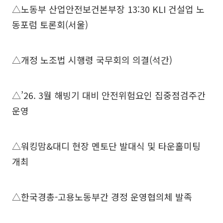
△노동부 산업안전보건본부장 13:30 KLI 건설업 노
동포럼 토론회(서울)
△개정 노조법 시행령 국무회의 의결(석간)
△’26. 3월 해빙기 대비 안전위험요인 집중점검주간
운영
△워킹맘&대디 현장 멘토단 발대식 및 타운홀미팅
개최
△한국경총-고용노동부간 경정 운영협의체 발족