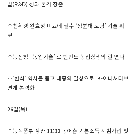
발(R&D) 성과 본격 창출
△친환경 완효성 비료에 필수 ‘생분해 코팅’ 기술 확
보
△농진청, ‘농업기술’ 로 한반도 농업상생의 길 연다
△‘한식’ 역사를 품고 대중의 일상으로, K-이니셔티브
연계 본격화
26일(목)
△농식품부 장관 11:30 농어촌 기본소득 시범사업 첫