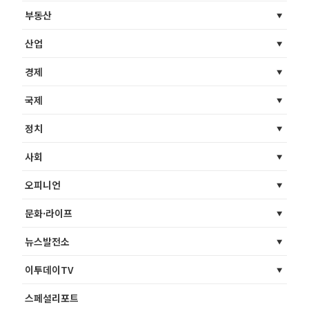
부동산
산업
경제
국제
정치
사회
오피니언
문화·라이프
뉴스발전소
이투데이TV
스페셜리포트