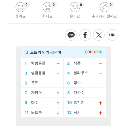
0
0
0
0
좋아요
화나요
슬퍼요
추가취재 원해요