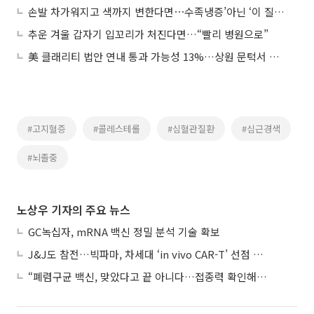
손발 차가워지고 색까지 변한다면⋯수족냉증’아닌 ‘이 질환’
추운 겨울 갑자기 입꼬리가 처진다면…“빨리 병원으로”
美 클래리티 법안 연내 통과 가능성 13%…상원 문턱서 제동
#고지혈증
#콜레스테롤
#심혈관질환
#심근경색
#뇌졸중
노상우 기자의 주요 뉴스
GC녹십자, mRNA 백신 정밀 분석 기술 확보
J&J도 참전…빅파마, 차세대 ‘in vivo CAR-T’ 선점 경쟁 본격화
“폐렴구균 백신, 맞았다고 끝 아니다…접종력 확인해야”