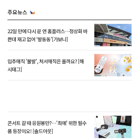
주요뉴스
22일 만에 다시 문 연 홈플러스…정상화 바
쁜데 재고 없어 ‘발동동’[가보니]
입추매직 '불발', 처서매직은 올까요? [해
시태그]
콘서트 갈 때 응원봉만?⋯'최애' 위한 필수
품 등장이오! [솔드아웃]