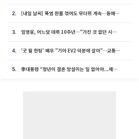
[내일 날씨] 폭염 한풀 꺾여도 무더위 계속⋯동해안 이틀 연속 비
2.
임영웅, 어느덧 데뷔 10주년⋯"가진 것 없던 시절, 내 앞엔 20명의 팬뿐"
3.
'굿 윌 헌팅' 배우 "기아 EV2 덕분에 살아"…교통사고 후 안전성 극찬
4.
李대통령 “청년이 결혼 망설이는 일 없어야...제도상 불이익 조사”
5.