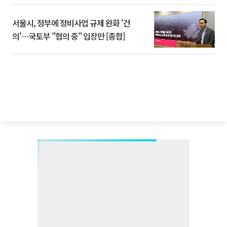
서울시, 정부에 정비사업 규제 완화 '건
의'⋯국토부 "협의 중" 입장만 [종합]