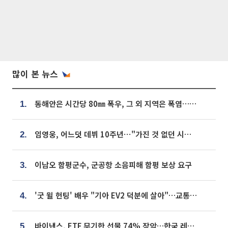
많이 본 뉴스
동해안은 시간당 80㎜ 폭우, 그 외 지역은 폭염…‘극과 극 날씨’
1.
임영웅, 어느덧 데뷔 10주년⋯"가진 것 없던 시절, 내 앞엔 20명의 팬뿐"
2.
이남오 함평군수, 군공항 소음피해 함평 보상 요구
3.
'굿 윌 헌팅' 배우 "기아 EV2 덕분에 살아"…교통사고 후 안전성 극찬
4.
바이낸스, ETF 무기한 선물 74% 장악…한국 레버리지 ETF 거래 급증 [e가상자산]
5.