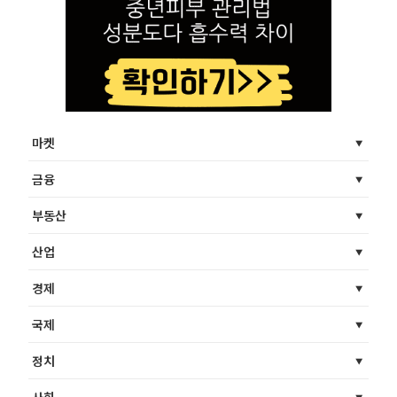
마켓
금융
부동산
산업
경제
국제
정치