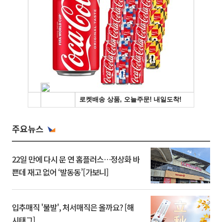
주요뉴스
22일 만에 다시 문 연 홈플러스…정상화 바
쁜데 재고 없어 ‘발동동’[가보니]
입추매직 '불발', 처서매직은 올까요? [해
시태그]