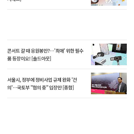
콘서트 갈 때 응원봉만?⋯'최애' 위한 필수
품 등장이오! [솔드아웃]
서울시, 정부에 정비사업 규제 완화 '건
의'⋯국토부 "협의 중" 입장만 [종합]