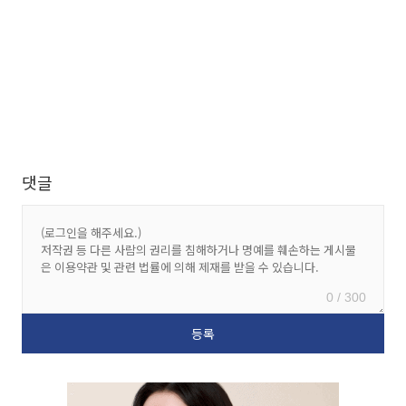
댓글
0 / 300