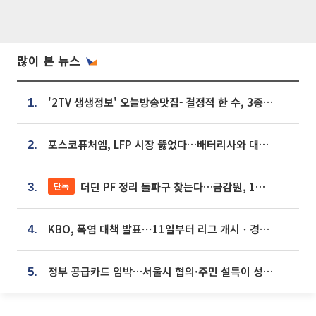
많이 본 뉴스
'2TV 생생정보' 오늘방송맛집- 결정적 한 수, 3종 메밀면! 메밀 소바 맛집 '의○○○○'
1.
포스코퓨처엠, LFP 시장 뚫었다…배터리사와 대규모 장기 공급 합의
2.
더딘 PF 정리 돌파구 찾는다…금감원, 1년 반 만에 매각설명회 재개
단독
3.
KBO, 폭염 대책 발표⋯11일부터 리그 개시ㆍ경기 오후 7시 시작
4.
정부 공급카드 임박…서울시 협의·주민 설득이 성패 가른다 [부동산 해법 전쟁]
5.