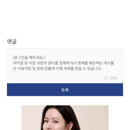
댓글
0 / 300