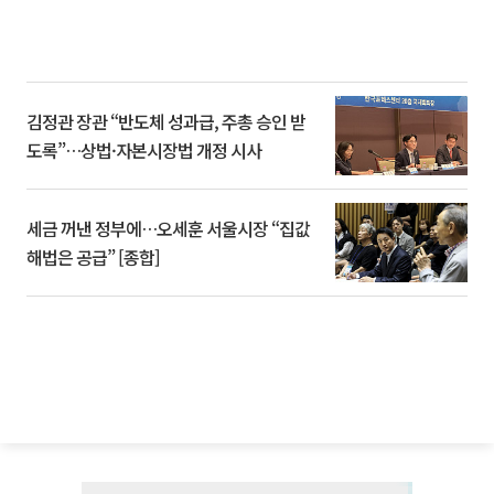
김정관 장관 “반도체 성과급, 주총 승인 받
도록”…상법·자본시장법 개정 시사
세금 꺼낸 정부에…오세훈 서울시장 “집값
해법은 공급” [종합]