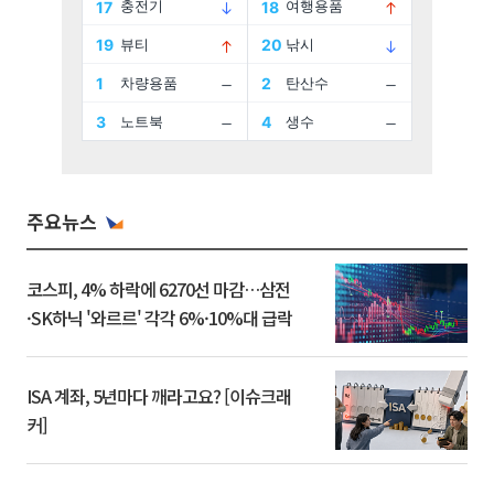
주요뉴스
코스피, 4% 하락에 6270선 마감…삼전
·SK하닉 '와르르' 각각 6%·10%대 급락
ISA 계좌, 5년마다 깨라고요? [이슈크래
커]