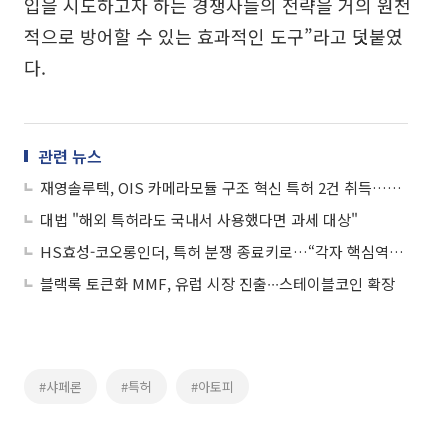
입을 시도하고자 하는 경쟁사들의 전략을 거의 원천
적으로 방어할 수 있는 효과적인 도구”라고 덧붙였
다.
관련 뉴스
재영솔루텍, OIS 카메라모듈 구조 혁신 특허 2건 취득…“정밀 액추에이터 기술 경쟁력 강화”
대법 "해외 특허라도 국내서 사용했다면 과세 대상"
HS효성-코오롱인더, 특허 분쟁 종료키로…“각자 핵심역량에 집중”
블랙록 토큰화 MMF, 유럽 시장 진출∙∙∙스테이블코인 확장
#샤페론
#특허
#아토피