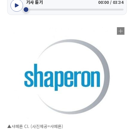
기사 듣기
00:00 / 03:34
▲샤페론 CI. (사진제공=샤페론)