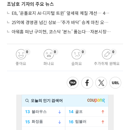
조남호 기자의 주요 뉴스
E8, ‘온톨로지 AI·디지털 트윈’ 앞세워 체질 개선… 4분기 흑자전환 총력
25억에 경영권 넘긴 상보…‘주가 바닥’ 승계 마친 오너 2세, 주가 부양 나설까
아워홈 떠난 구미현, 코스닥 ‘본느’ 품는다…자본시장 전면 등판
0
0
0
0
좋아요
화나요
슬퍼요
추가취재 원해요