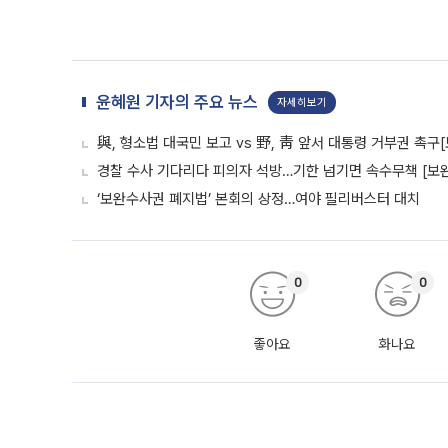
윤혜원 기자의 주요 뉴스
자세히보기
與, 형소법 대국민 보고 vs 野, 靑 앞서 대통령 거부권 촉
경찰 수사 기다리다 피의자 석방…기한 넘기면 속수무책 [보완
‘보완수사권 폐지법’ 본회의 상정…여야 필리버스터 대치
0
0
좋아요
화나요