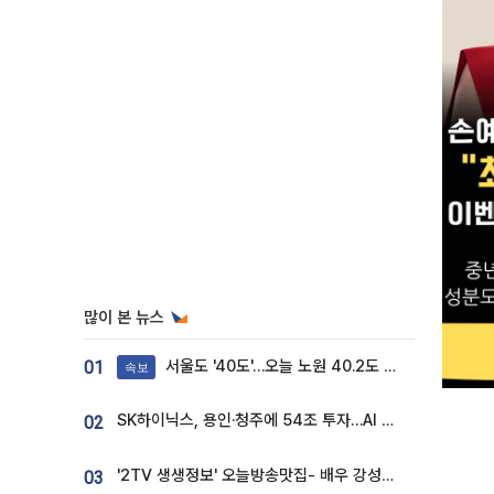
많이 본 뉴스
서울도 '40도'…오늘 노원 40.2도 기록
01
속보
SK하이닉스, 용인·청주에 54조 투자…AI 메모리 생산기지 키운다
02
'2TV 생생정보' 오늘방송맛집- 배우 강성진 단골! 쌀국수ㆍ푸팟퐁 커리 맛집 '블○○○'
03