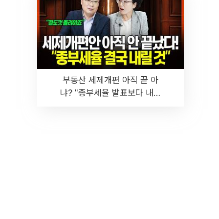
부동산 세제개편 아직 끝 아
냐? "종부세율 발표보다 내릴
것" 장기거주·양도세 전망 I 집
땅지성 I 김인만, 진미윤