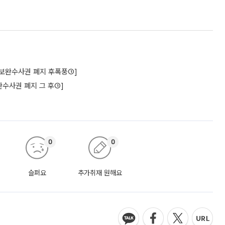
구[보완수사권 폐지 후폭풍①]
수사권 폐지 그 후①]
0
0
슬퍼요
추가취재 원해요