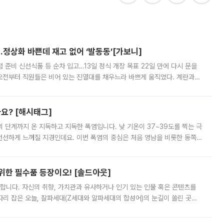
…정상화 바쁜데 재고 없어 ‘발동동’[가보니]
준비 신선식품 등 순차 입고…13일 정식 개장 목표 22일 만에 다시 문을
오전부터 직원들은 비어 있는 진열대를 채우느라 바쁘게 움직였다. 계란과
리를 잡기 시작했지만, 매장 곳곳엔 여전히 텅 빈 매대가 먼저 눈에 들어왔
까요? [해시태그]
’의 단계까지 온 지독하고 지독한 폭염입니다. 낮 기온이 37~39도를 찍는 극
 선선하게 느껴질 지경인데요. 이번 폭염의 중심은 처음 영남을 비롯한 동쪽
 북서풍이 산맥을 넘어 영남 쪽으로 내려오면서 뜨겁고 건조해졌는데요.
 위한 필수품 등장이오! [솔드아웃]
합니다. 자신의 취향, 가치관과 유사하거나 인기 있는 인물 혹은 콘텐츠를
'가 자리 잡은 오늘, 잘파세대(Z세대와 알파세대의 합성어)의 눈길이 쏠린 곳은
리는 공연장. 응원봉만큼이나 눈에 띄는 게 있습니다. 공연이 시작되기