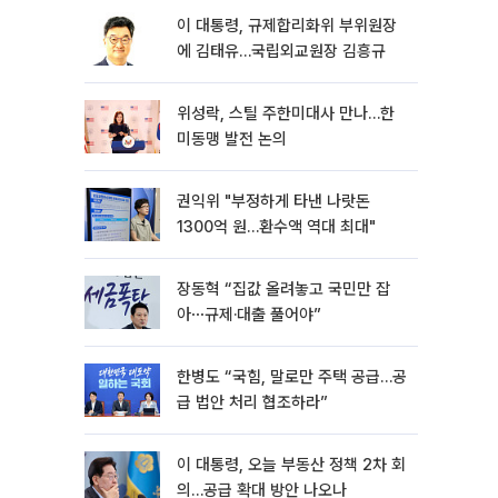
이 대통령, 규제합리화위 부위원장
에 김태유…국립외교원장 김흥규
위성락, 스틸 주한미대사 만나…한
미동맹 발전 논의
권익위 "부정하게 타낸 나랏돈
1300억 원…환수액 역대 최대"
장동혁 “집값 올려놓고 국민만 잡
아⋯규제·대출 풀어야”
한병도 “국힘, 말로만 주택 공급…공
급 법안 처리 협조하라”
이 대통령, 오늘 부동산 정책 2차 회
의…공급 확대 방안 나오나