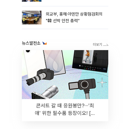
외교부, 홍해·아덴만 상황점검회의
"韓 선박 안전 총력“
뉴스발전소
콘서트 갈 때 응원봉만?⋯'최
애' 위한 필수품 등장이오! [솔
드아웃]