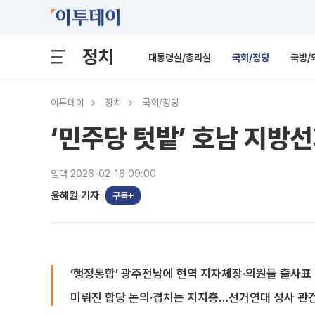
정치
대통령실/총리실
국회/정당
국방/
이투데이
정치
국회/정당
‘민주당 텃밭’ 호남 지방
입력 2026-02-16 09:00
윤혜원 기자
구독
‘행정통합’ 광주전남에 현역 지자체장·의원들 출사표
미뤄진 합당 논의·겹치는 지지층…선거연대 성사 관