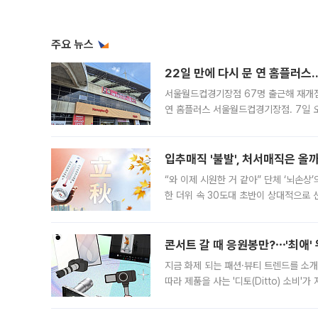
주요 뉴스
22일 만에 다시 문 연 홈플러스
서울월드컵경기장점 67명 출근해 재개점 
연 홈플러스 서울월드컵경기장점. 7일 
우유, 과일 같은 신선식품이 차근차근 자
입추매직 '불발', 처서매직은 올
“와 이제 시원한 거 같아” 단체 ‘뇌손상
한 더위 속 30도대 초반이 상대적으로
지역에 있었습니다. 7월 말에는 서풍과
콘서트 갈 때 응원봉만?⋯'최애'
지금 화제 되는 패션·뷰티 트렌드를 소개
따라 제품을 사는 '디토(Ditto) 소비
어디일까요? 아이돌 콘서트 시작을 기다