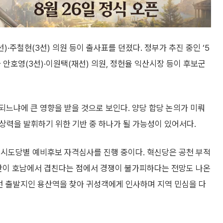
·주철현(3선) 의원 등이 출사표를 던졌다. 정부가 추진 중인 ‘5
 안호영(3선)·이원택(재선) 의원, 정헌율 익산시장 등이 후보군
느냐에 큰 영향을 받을 것으로 보인다. 양당 합당 논의가 미뤄
협상력을 발휘하기 위한 기반 중 하나가 될 가능성이 있어서다.
 시도당별 예비후보 자격심사를 진행 중이다. 혁신당은 공천 부적
기반이 호남에서 겹친다는 점에서 경쟁이 불가피하다는 전망도 나온
남선 출발지인 용산역을 찾아 귀성객에게 인사하며 지역 민심을 다