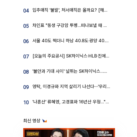
입추매직 '불발', 처서매직은 올까요? [해시태그]
04
차인표 "동생 구강암 투병…떠나보낼 때 가장 힘들었다”
05
서울 40도 찍더니 하남 40.8도·광양 40.2도…전국 '펄펄'
06
[오늘의 주요공시] SK하이닉스·HLB·진에어·포스코홀딩스·네이버·대우건설 등
07
'불안과 기대 사이' 널뛰는 SK하이닉스…증권가 "HBM4·LTA 기반 펀터멘털 견고"
08
영탁, 이경규와 지역 살리기 나선다⋯'우리동네 전성시대' 8일 첫방
09
'나혼산' 류혜영, 고경표와 16년산 우정…"자취방서 부모님과 마주쳐"
10
최신 영상