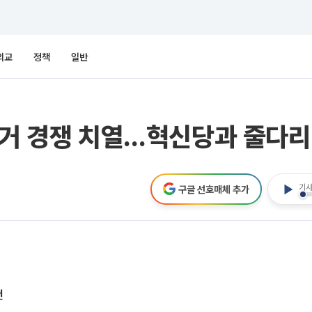
외교
정책
일반
선거 경쟁 치열…혁신당과 줄다
기사
구글 선호매체 추가
건