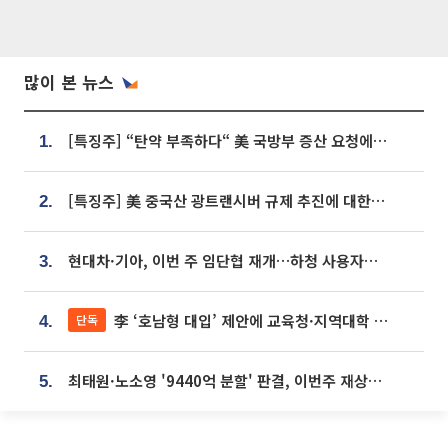
많이 본 뉴스
[특징주] “탄약 부족하다“ 美 국방부 증산 요청에⋯국내 방산주 급등세
1.
[특징주] 美 중국산 광트랜시버 규제 추진에 대한광통신 등 광통신株 강세
2.
현대차·기아, 이번 주 임단협 재개…하청 사용자성 재심도 ‘변수’
3.
李 ‘호남형 대입’ 제안에 교육청·지역대학 서·논술형 입시 연계 '착수'
단독
4.
최태원·노소영 '9440억 분할' 판결, 이번주 재상고 여부 주목
5.