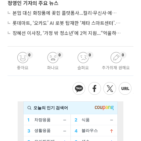
정영인 기자의 주요 뉴스
본업 대신 화장품에 꽂힌 플랫폼사...컬리·무신사·에이블리, ‘뷰티 페스타’ 경쟁
롯데마트, ‘오카도’ AI 로봇 탑재한 ‘제타 스마트센터’...온라인 장보기 판 바꾼다
장혜선 이사장, ‘가정 밖 청소년’에 2억 지원...“억울하고 아파도 단단해지길”
0
0
0
0
좋아요
화나요
슬퍼요
추가취재 원해요