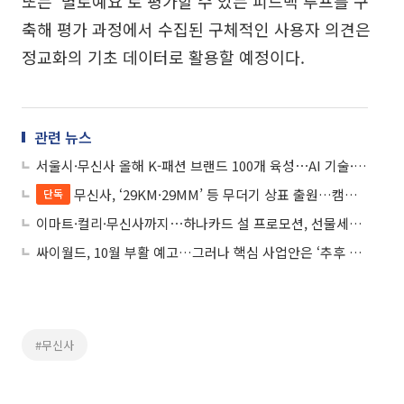
또는 ‘별로예요’로 평가할 수 있는 피드백 루프를 구
축해 평가 과정에서 수집된 구체적인 사용자 의견은
정교화의 기초 데이터로 활용할 예정이다.
관련 뉴스
서울시·무신사 올해 K-패션 브랜드 100개 육성⋯AI 기술·플랫폼 인프라 지원
무신사, ‘29KM·29MM’ 등 무더기 상표 출원…캠핑·문구까지 확장 시동
단독
이마트·컬리·무신사까지⋯하나카드 설 프로모션, 선물세트 최대 50% 할인
싸이월드, 10월 부활 예고…그러나 핵심 사업안은 ‘추후 공개’
#무신사