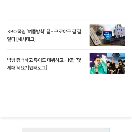
KBO 폭염 '여름방학' 끝…프로야구 갈 길
멀다 [해시태그]
빅뱅 컴백하고 튜이드 데뷔하고⋯K팝 '몇
세대'세요? [엔터로그]