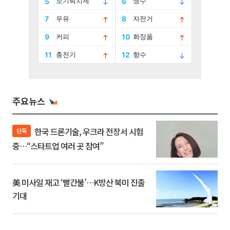
주요뉴스
한국 드론기술, 우크라 전장서 시험
단독
중…“스타트업 여러 곳 참여”
美 미사일 재고 ‘빨간불’…K방산 북미 진출
기대