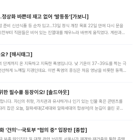
…정상화 바쁜데 재고 없어 ‘발동동’[가보니]
준비 신선식품 등 순차 입고…13일 정식 개장 목표 22일 만에 다시 문을
오전부터 직원들은 비어 있는 진열대를 채우느라 바쁘게 움직였다. 계란과
리를 잡기 시작했지만, 매장 곳곳엔 여전히 텅 빈 매대가 먼저 눈에 들어왔
까요? [해시태그]
’의 단계까지 온 지독하고 지독한 폭염입니다. 낮 기온이 37~39도를 찍는 극
 선선하게 느껴질 지경인데요. 이번 폭염의 중심은 처음 영남을 비롯한 동쪽
 북서풍이 산맥을 넘어 영남 쪽으로 내려오면서 뜨겁고 건조해졌는데요.
 위한 필수품 등장이오! [솔드아웃]
합니다. 자신의 취향, 가치관과 유사하거나 인기 있는 인물 혹은 콘텐츠를
'가 자리 잡은 오늘, 잘파세대(Z세대와 알파세대의 합성어)의 눈길이 쏠린 곳은
리는 공연장. 응원봉만큼이나 눈에 띄는 게 있습니다. 공연이 시작되기
 '건의'⋯국토부 "협의 중" 입장만 [종합]
급 부족 원인진단 및 대책 관련 브리핑 서울시가 재개발·재건축을 통한 주택