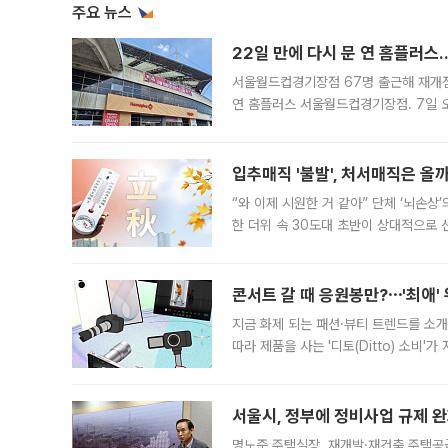
주요 뉴스
22일 만에 다시 문 연 홈플러스
서울월드컵경기장점 67명 출근해 재개점 
연 홈플러스 서울월드컵경기장점. 7일 
우유, 과일 같은 신선식품이 차근차근 자
입추매직 '불발', 처서매직은 올
“와 이제 시원한 거 같아” 단체 ‘뇌손상
한 더위 속 30도대 초반이 상대적으로
지역에 있었습니다. 7월 말에는 서풍과
콘서트 갈 때 응원봉만?⋯'최애'
지금 화제 되는 패션·뷰티 트렌드를 소개
따라 제품을 사는 '디토(Ditto) 소비
어디일까요? 아이돌 콘서트 시작을 기다
서울시, 정부에 정비사업 규제 완화
명노준 주택실장, 재개발·재건축 주택공