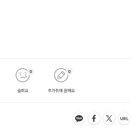
0
0
슬퍼요
추가취재 원해요