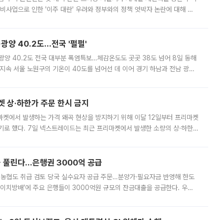
비사업으로 인한 '이주 대란' 우려와 정부와의 정책 엇박자 논란에 대해 정
실장은 2031년까지 31만 가구 착공 목표에 차질이 없다는 입장이나,
·광양 40.2도…전국 '펄펄'
·광양 40.2도 전국 대부분 폭염특보…체감온도도 곳곳 38도 넘어 8일 동해
지속 서울 노원구의 기온이 40도를 넘어선 데 이어 경기 하남과 전남 광양
. 전국 대부분 지역에 폭염특보가 내려진 가운데 곳곳에서 39~40도 안팎
켓 상·하한가 주문 한시 금지
마켓에서 발생하는 가격 왜곡 현상을 방지하기 위해 이달 12일부터 프리마켓
기로 했다. 7일 넥스트레이드는 최근 프리마켓에서 발생한 소량의 상·하한
, 주문 오류로 인한 가격 급등락을 최소화하기 위한 비상 대응방안을 발표
 풀린다…은행권 3000억 공급
리·농협도 취급 검토 당국 실수요자 공급 주문…분양가·필요자금 반영해 한도
에이치방배’에 주요 은행들이 3000억원 규모의 잔금대출을 공급한다. 우리
하고 있어 향후 공급 규모가 늘어날 전망이다. 7일 금융권에 따르면 KB국