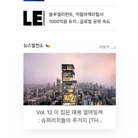
블루엘리펀트, 어펄마캐피탈서
1000억원 유치…글로벌 공략 속도
뉴스발전소
Vol. 12 이 집은 대체 얼마일까
: 슈퍼리치들의 주거지 [THE
RARE]