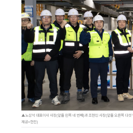
▲노삼석 대표이사 사장(앞줄 왼쪽 네 번째)과 조현민 사장(앞줄 오른쪽 다섯
제공=한진)