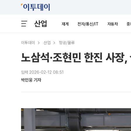
산업
재계
전자/통신/IT
자동차
중
이투데이
산업
항공/물류
노삼석·조현민 한진 사장, 
입력 2026-02-12 08:51
박민웅 기자