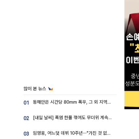
많이 본 뉴스
동해안은 시간당 80㎜ 폭우, 그 외 지역은 폭염…‘극과 극 날씨’
01
[내일 날씨] 폭염 한풀 꺾여도 무더위 계속⋯동해안 이틀 연속 비
02
임영웅, 어느덧 데뷔 10주년⋯"가진 것 없던 시절, 내 앞엔 20명의 팬뿐"
03