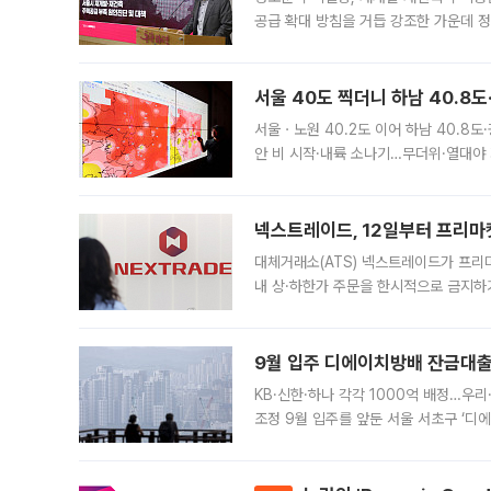
공급 확대 방침을 거듭 강조한 가운데 정
면 반박하고 나섰다. 명노준 서울시 주택
서울 40도 찍더니 하남 40.8도
서울ㆍ노원 40.2도 이어 하남 40.8도
안 비 시작·내륙 소나기…무더위·열대야 
에서도 40도를 웃도는 기온이 관측됐다
의 극심한
넥스트레이드, 12일부터 프리마
대체거래소(ATS) 넥스트레이드가 프리
내 상·하한가 주문을 한시적으로 금지하
가 체결 사례와 관련해 설명자료를 내고
9월 입주 디에이치방배 잔금대출
KB·신한·하나 각각 1000억 배정…우
조정 9월 입주를 앞둔 서울 서초구 ‘디
은행과 NH농협은행도 대출 취급을 검토
민은행