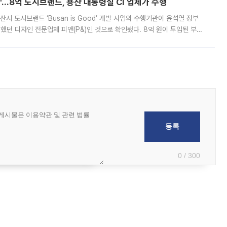
od'…8억 도시브랜드, 용산 대통령실 CI 업체가 수행
시 도시브랜드 ‘Busan is Good’ 개발 사업의 수행기관이 윤석열 정부
여했던 디자인 전문업체 피앤(P&)인 것으로 확인됐다. 8억 원이 투입된 부산
 부족과 디자인 정체성 논란에 휩싸였던 만큼, 사업 선정 과정과 결과물에
0 / 300