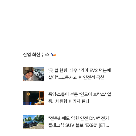
산업 최신 뉴스
'굿 윌 헌팅' 배우 "기아 EV2 덕분에
살아"…교통사고 후 안전성 극찬
폭염·스콜이 부른 ‘인도어 호캉스’ 열
풍…체류형 패키지 뜬다
"전동화에도 입힌 안전 DNA" 전기
플래그십 SUV 볼보 'EX90' [ET의
모빌리티]