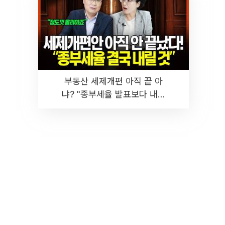
부동산 세제개편 아직 끝 아
냐? "종부세율 발표보다 내릴
것" 장기거주·양도세 전망 I 집
땅지성 I 김인만, 진미윤