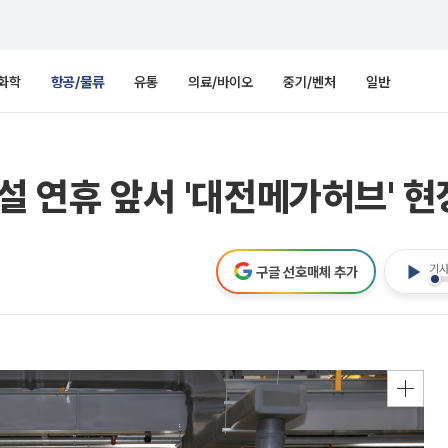
화학
항공/물류
유통
의료/바이오
중기/벤처
일반
설 연휴 앞서 '대전메가허브' 현
기사
구글 선호매체 추가