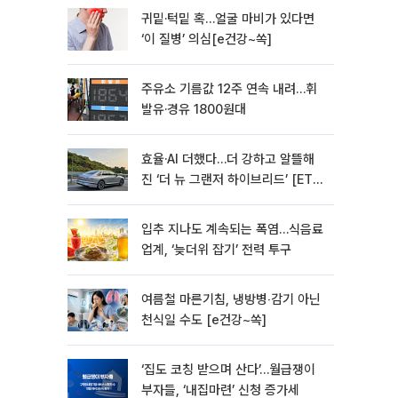
귀밑·턱밑 혹…얼굴 마비가 있다면
‘이 질병’ 의심[e건강~쏙]
주유소 기름값 12주 연속 내려…휘
발유·경유 1800원대
효율·AI 더했다…더 강하고 알뜰해
진 ‘더 뉴 그랜저 하이브리드’ [ET의
모빌리티]
입추 지나도 계속되는 폭염…식음료
업계, ‘늦더위 잡기’ 전력 투구
여름철 마른기침, 냉방병‧감기 아닌
천식일 수도 [e건강~쏙]
‘집도 코칭 받으며 산다’…월급쟁이
부자들, ‘내집마련’ 신청 증가세