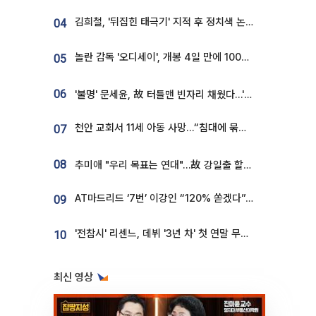
김희철, '뒤집힌 태극기' 지적 후 정치색 논란…"좌우 떠나 우리나라 국기"
04
놀란 감독 '오디세이', 개봉 4일 만에 100만 돌파⋯'왕사남' 보다 빠르다
05
06
'불명' 문세윤, 故 터틀맨 빈자리 채웠다…'거북이' 눈물의 최종 우승
천안 교회서 11세 아동 사망…“침대에 묶여 있었다” 진술 확보
07
08
추미애 "우리 목표는 연대"…故 강일출 할머니 흉상 제막
AT마드리드 ‘7번’ 이강인 “120% 쏟겠다”⋯시메오네 감독 “필요한 선수”
09
'전참시' 리센느, 데뷔 '3년 차' 첫 연말 무대 오른다⋯"그동안 섭외 안 와"
10
최신 영상