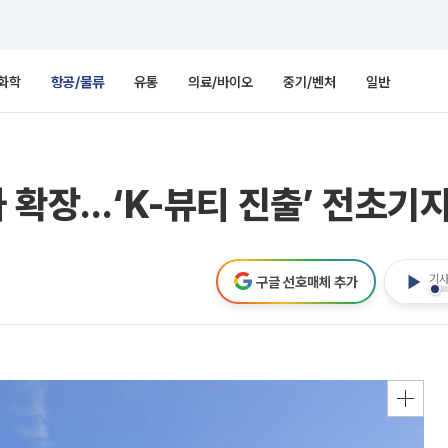
화학
항공/물류
유통
의료/바이오
중기/벤처
일반
차 확장…‘K-뷰티 진출’ 전초기
기사
구글 선호매체 추가