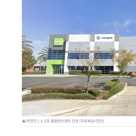
▲㈜한진 LA 2호 풀필먼트센터 전경 (자료제공=한진)