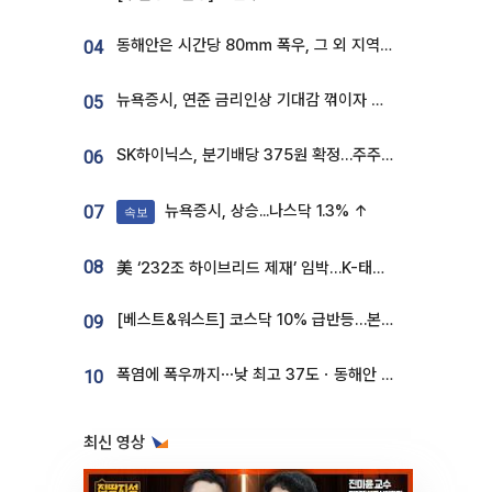
동해안은 시간당 80㎜ 폭우, 그 외 지역은 폭염…‘극과 극 날씨’
04
뉴욕증시, 연준 금리인상 기대감 꺾이자 상승...S&P500 사상 최고치 [종합]
05
SK하이닉스, 분기배당 375원 확정…주주환원책 9월로 앞당겨 발표
06
뉴욕증시, 상승...나스닥 1.3% ↑
07
속보
08
美 ‘232조 하이브리드 제재’ 임박…K-태양광, 불확실성 털고 날개 다나
[베스트&워스트] 코스닥 10% 급반등…본느, 최대주주 변경 기대에 270% 폭등
09
폭염에 폭우까지⋯낮 최고 37도ㆍ동해안 강한 비 [날씨]
10
최신 영상