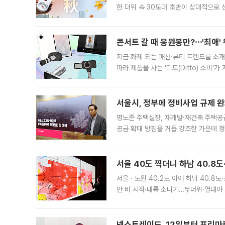
한 더위 속 30도대 초반이 상대적으로
지역에 있었습니다. 7월 말에는 서풍과
콘서트 갈 때 응원봉만?⋯'최애'
지금 화제 되는 패션·뷰티 트렌드를 소개
따라 제품을 사는 '디토(Ditto) 소비
어디일까요? 아이돌 콘서트 시작을 기다
서울시, 정부에 정비사업 규제 완화
명노준 주택실장, 재개발·재건축 주택공
공급 확대 방침을 거듭 강조한 가운데 정
면 반박하고 나섰다. 명노준 서울시 주택
서울 40도 찍더니 하남 40.8도
서울ㆍ노원 40.2도 이어 하남 40.8도
안 비 시작·내륙 소나기…무더위·열대야 
에서도 40도를 웃도는 기온이 관측됐다
의 극심한
넥스트레이드, 12일부터 프리마