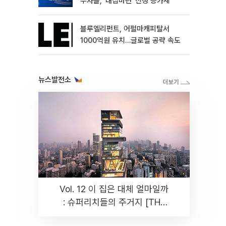
부자들, ‘내집마련’ 신청 증가세
블루엘리펀트, 어펄마캐피탈서
1000억원 유치…글로벌 공략 속도
뉴스발전소
Vol. 12 이 집은 대체 얼마일까
: 슈퍼리치들의 주거지 [THE
RARE]