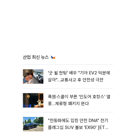
산업 최신 뉴스
'굿 윌 헌팅' 배우 "기아 EV2 덕분에
살아"…교통사고 후 안전성 극찬
폭염·스콜이 부른 ‘인도어 호캉스’ 열
풍…체류형 패키지 뜬다
"전동화에도 입힌 안전 DNA" 전기
플래그십 SUV 볼보 'EX90' [ET의
모빌리티]