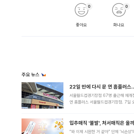
0
0
좋아요
화나요
주요 뉴스
22일 만에 다시 문 연 홈플러스
서울월드컵경기장점 67명 출근해 재개점 
연 홈플러스 서울월드컵경기장점. 7일 
우유, 과일 같은 신선식품이 차근차근 자
입추매직 '불발', 처서매직은 올
“와 이제 시원한 거 같아” 단체 ‘뇌손상