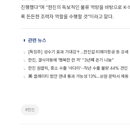
진행했다”며 “한진의 독보적인 물류 역량을 바탕으로 K
록 든든한 조력자 역할을 수행할 것”이라고 말다.
관련 뉴스
[특징주] 성수기 효과 기대감↑…한진칼·티웨이항공 등 강세
한진, 결식아동에 ‘행복한 한 끼’ “3년째 온기 나눔”
한진 원클릭, 중소 수출 ‘사다리’⋯작년 수출 물량 44% 견인
美 클래리티 법안 연내 통과 가능성 13%…상원 문턱서 제동
#한진