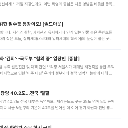
 선선하게 느껴질 지경인데요. 이번 폭염의 중심은 처음 영남을 비롯한 동쪽
 북서풍이 산맥을 넘어 영남 쪽으로 내려오면서 뜨겁고 건조해졌는데요.
 위한 필수품 등장이오! [솔드아웃]
합니다. 자신의 취향, 가치관과 유사하거나 인기 있는 인물 혹은 콘텐츠를
'가 자리 잡은 오늘, 잘파세대(Z세대와 알파세대의 합성어)의 눈길이 쏠린 곳은
리는 공연장. 응원봉만큼이나 눈에 띄는 게 있습니다. 공연이 시작되기
 '건의'⋯국토부 "협의 중" 입장만 [종합]
급 부족 원인진단 및 대책 관련 브리핑 서울시가 재개발·재건축을 통한 주택
비사업으로 인한 '이주 대란' 우려와 정부와의 정책 엇박자 논란에 대해 정
실장은 2031년까지 31만 가구 착공 목표에 차질이 없다는 입장이나,
·광양 40.2도…전국 '펄펄'
·광양 40.2도 전국 대부분 폭염특보…체감온도도 곳곳 38도 넘어 8일 동해
지속 서울 노원구의 기온이 40도를 넘어선 데 이어 경기 하남과 전남 광양
. 전국 대부분 지역에 폭염특보가 내려진 가운데 곳곳에서 39~40도 안팎
켓 상·하한가 주문 한시 금지