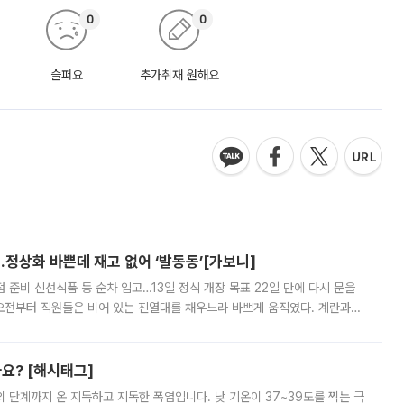
0
0
슬퍼요
추가취재 원해요
…정상화 바쁜데 재고 없어 ‘발동동’[가보니]
준비 신선식품 등 순차 입고…13일 정식 개장 목표 22일 만에 다시 문을
오전부터 직원들은 비어 있는 진열대를 채우느라 바쁘게 움직였다. 계란과
리를 잡기 시작했지만, 매장 곳곳엔 여전히 텅 빈 매대가 먼저 눈에 들어왔
까요? [해시태그]
’의 단계까지 온 지독하고 지독한 폭염입니다. 낮 기온이 37~39도를 찍는 극