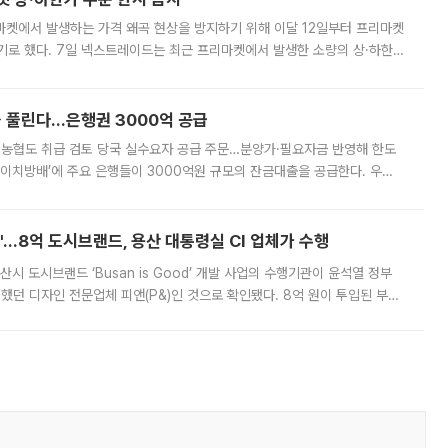
마켓에서 발생하는 가격 왜곡 현상을 방지하기 위해 이달 12일부터 프리마켓
기로 했다. 7일 넥스트레이드는 최근 프리마켓에서 발생한 소량의 상·하한
, 주문 오류로 인한 가격 급등락을 최소화하기 위한 비상 대응방안을 발표
 풀린다…은행권 3000억 공급
리·농협도 취급 검토 당국 실수요자 공급 주문…분양가·필요자금 반영해 한도
에이치방배’에 주요 은행들이 3000억원 규모의 잔금대출을 공급한다. 우리
하고 있어 향후 공급 규모가 늘어날 전망이다. 7일 금융권에 따르면 KB국
od'…8억 도시브랜드, 용산 대통령실 CI 업체가 수행
시 도시브랜드 ‘Busan is Good’ 개발 사업의 수행기관이 윤석열 정부
여했던 디자인 전문업체 피앤(P&)인 것으로 확인됐다. 8억 원이 투입된 부산
 부족과 디자인 정체성 논란에 휩싸였던 만큼, 사업 선정 과정과 결과물에