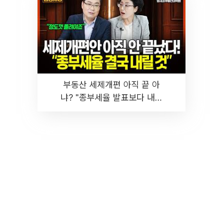
부동산 세제개편 아직 끝 아
냐? "종부세율 발표보다 내릴
것" 장기거주·양도세 전망 I 집
땅지성 I 김인만, 진미윤