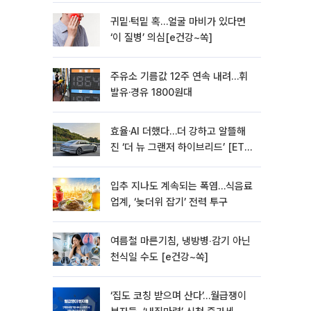
귀밑·턱밑 혹…얼굴 마비가 있다면
‘이 질병’ 의심[e건강~쏙]
주유소 기름값 12주 연속 내려…휘
발유·경유 1800원대
효율·AI 더했다…더 강하고 알뜰해
진 ‘더 뉴 그랜저 하이브리드’ [ET의
모빌리티]
입추 지나도 계속되는 폭염…식음료
업계, ‘늦더위 잡기’ 전력 투구
여름철 마른기침, 냉방병‧감기 아닌
천식일 수도 [e건강~쏙]
‘집도 코칭 받으며 산다’…월급쟁이