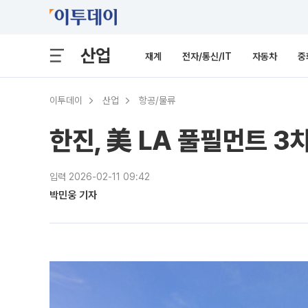
산업
재계
전자/통신/IT
자동차
중
이투데이
산업
항공/물류
한진, 美 LA 풀필먼트 3
입력 2026-02-11 09:42
박민웅 기자