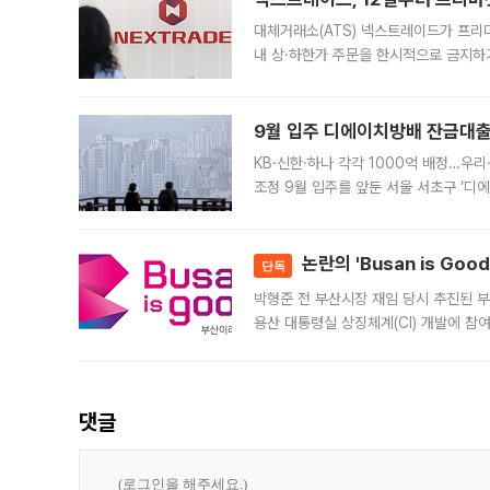
대체거래소(ATS) 넥스트레이드가 프리
내 상·하한가 주문을 한시적으로 금지하
가 체결 사례와 관련해 설명자료를 내고
9월 입주 디에이치방배 잔금대출
KB·신한·하나 각각 1000억 배정…우
조정 9월 입주를 앞둔 서울 서초구 ‘디
은행과 NH농협은행도 대출 취급을 검토
민은행
논란의 'Busan is Go
단독
박형준 전 부산시장 재임 당시 추진된 부산
용산 대통령실 상징체계(CI) 개발에 참
도시브랜드 사업이 공개 이후 시민 공감
댓글