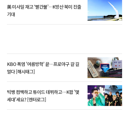
美 미사일 재고 ‘빨간불’…K방산 북미 진출
기대
KBO 폭염 '여름방학' 끝…프로야구 갈 길
멀다 [해시태그]
빅뱅 컴백하고 튜이드 데뷔하고⋯K팝 '몇
세대'세요? [엔터로그]