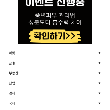
마켓
금융
부동산
산업
경제
국제