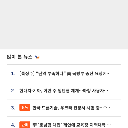
많이 본 뉴스
[특징주] “탄약 부족하다“ 美 국방부 증산 요청에⋯국내 방산주 급등세
1.
현대차·기아, 이번 주 임단협 재개…하청 사용자성 재심도 ‘변수’
2.
한국 드론기술, 우크라 전장서 시험 중…“스타트업 여러 곳 참여”
단독
3.
李 ‘호남형 대입’ 제안에 교육청·지역대학 서·논술형 입시 연계 '착수'
단독
4.