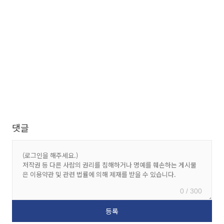
댓글
0 / 300